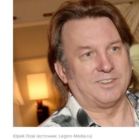
Юрий Лоза
источник:
Legion-Media.ru