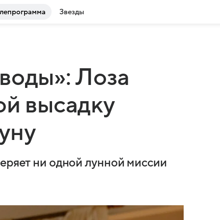
лепрограмма
Звезды
воды»: Лоза
ой высадку
уну
веряет ни одной лунной миссии