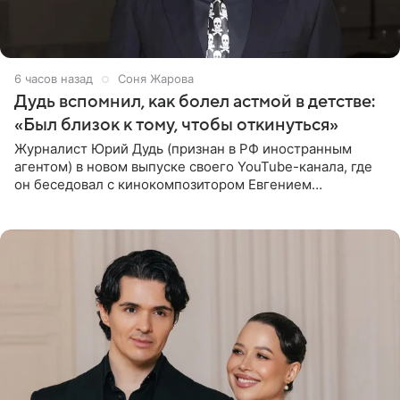
6 часов назад
Соня Жарова
Дудь вспомнил, как болел астмой в детстве:
«Был близок к тому, чтобы откинуться»
Журналист Юрий Дудь (признан в РФ иностранным
агентом) в новом выпуске своего YouTube-канала, где
он беседовал с кинокомпозитором Евгением
Гальпериным, поделился личной историей о борьбе с
бронхиальной астмой в