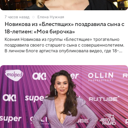
7 часов назад
Елена Нужная
Новикова из «Блестящих» поздравила сына с
18-летием: «Моя бирочка»
Ксения Новикова из группы «Блестящие» трогательно
поздравила своего старшего сына с совершеннолетием.
В личном блоге артистка опубликовала видео, где 18-
летний Мирон легко подхватил маму на руки и закружил
во