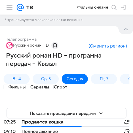
Фильмы онлайн
* транслируется московская сетка вещания
Телепрограмма
Русский роман HD
(
Сменить регион
)
Русский роман HD – программа
передач – Кызыл
Вт, 4
Ср, 5
Сегодня
Пт, 7
Сб
Фильмы
Сериалы
Спорт
Показать прошедшие передачи
07:25
Продается кошка
09:10
Полное дыхание