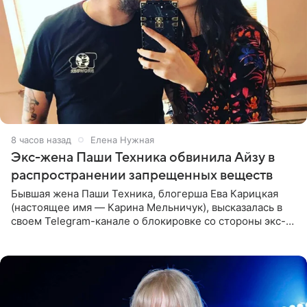
8 часов назад
Елена Нужная
Экс-жена Паши Техника обвинила Айзу в
распространении запрещенных веществ
Бывшая жена Паши Техника, блогерша Ева Карицкая
(настоящее имя — Карина Мельничук), высказалась в
своем Telegram-канале о блокировке со стороны экс-
супруги Гуфа Айзы-Лилуны Ай. Карицкая утверждает,
что ее