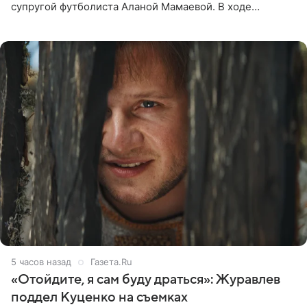
супругой футболиста Аланой Мамаевой. В ходе
общения с аудиторией один из пользователей
признался, что раньше судил о
5 часов назад
Газета.Ru
«Отойдите, я сам буду драться»: Журавлев
поддел Куценко на съемках