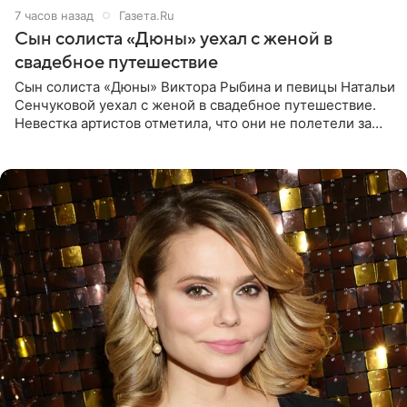
7 часов назад
Газета.Ru
Сын солиста «Дюны» уехал с женой в
свадебное путешествие
Сын солиста «Дюны» Виктора Рыбина и певицы Натальи
Сенчуковой уехал с женой в свадебное путешествие.
Невестка артистов отметила, что они не полетели за
границу, а выбрали для отдыха эко-комплекс в
Калужской