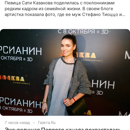
Певица Сати Казанова поделилась с поклонниками
редким кадром из семейной жизни. В своем блоге
артистка показала фото, где ее муж Стефано Тиоццо и
их маленькая дочь спят рядом. На снимке отец и
малышка лежат в
7 часов назад
Газета.Ru
Экс-ведущая Первого канала похвасталась