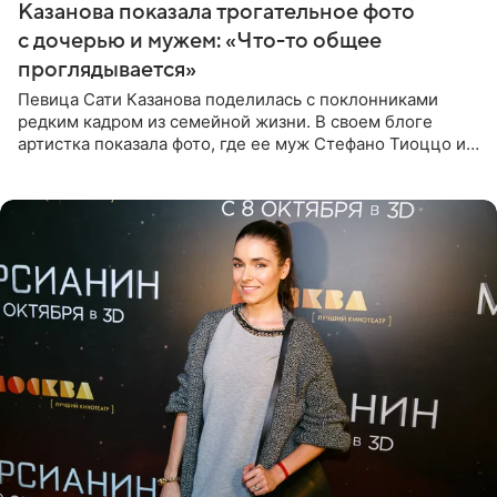
Казанова показала трогательное фото
с дочерью и мужем: «Что-то общее
проглядывается»
Певица Сати Казанова поделилась с поклонниками
редким кадром из семейной жизни. В своем блоге
артистка показала фото, где ее муж Стефано Тиоццо и
их маленькая дочь спят рядом. На снимке отец и
малышка лежат в