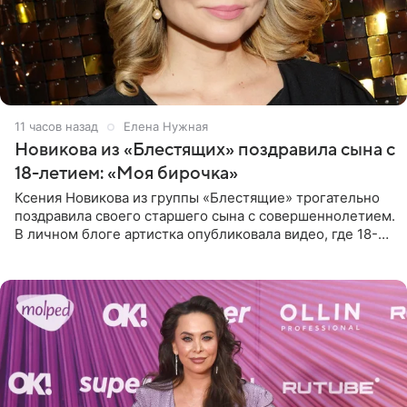
11 часов назад
Елена Нужная
Новикова из «Блестящих» поздравила сына с
18-летием: «Моя бирочка»
Ксения Новикова из группы «Блестящие» трогательно
поздравила своего старшего сына с совершеннолетием.
В личном блоге артистка опубликовала видео, где 18-
летний Мирон легко подхватил маму на руки и закружил
во