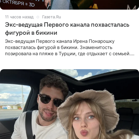
11 часов назад
Газета.Ru
Экс-ведущая Первого канала похвасталась
фигурой в бикини
Экс-ведущая Первого канала Ирена Понарошку
похвасталась фигурой в бикини. Знаменитость
позировала на пляже в Турции, где отдыхает с семьей.
Она поделилась кадрами с отдыха в Instagram (владелец
компания Meta