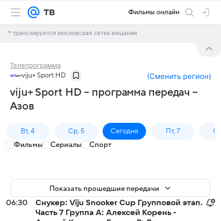
Фильмы онлайн
* транслируется московская сетка вещания
Телепрограмма
viju+ Sport HD
(
Сменить регион
)
viju+ Sport HD – программа передач –
Азов
Вт, 4
Ср, 5
Сегодня
Пт, 7
Сб
Фильмы
Сериалы
Спорт
Показать прошедшие передачи
06:30
Снукер: Viju Snooker Cup Групповой этап.
Часть 7 Группа A: Алексей Корень -