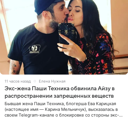
11 часов назад
Елена Нужная
Экс-жена Паши Техника обвинила Айзу в
распространении запрещенных веществ
Бывшая жена Паши Техника, блогерша Ева Карицкая
(настоящее имя — Карина Мельничук), высказалась в
своем Telegram-канале о блокировке со стороны экс-
супруги Гуфа Айзы-Лилуны Ай. Карицкая утверждает,
что ее