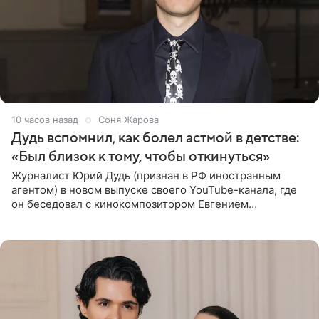
10 часов назад
Соня Жарова
Дудь вспомнил, как болел астмой в детстве:
«Был близок к тому, чтобы откинуться»
Журналист Юрий Дудь (признан в РФ иностранным
агентом) в новом выпуске своего YouTube-канала, где
он беседовал с кинокомпозитором Евгением
Гальпериным, поделился личной историей о борьбе с
бронхиальной астмой в