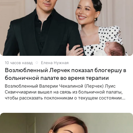
10 часов назад
Елена Нужная
Возлюбленный Лерчек показал блогершу в
больничной палате во время терапии
Возлюбленный Валерии Чекалиной (Лерчек) Луис
Сквиччиарини вышел на связь из больничной палаты,
чтобы рассказать поклонникам о текущем состоянии
блогерши. Он подтвердил, что основной курс
химиотерапии позади, но