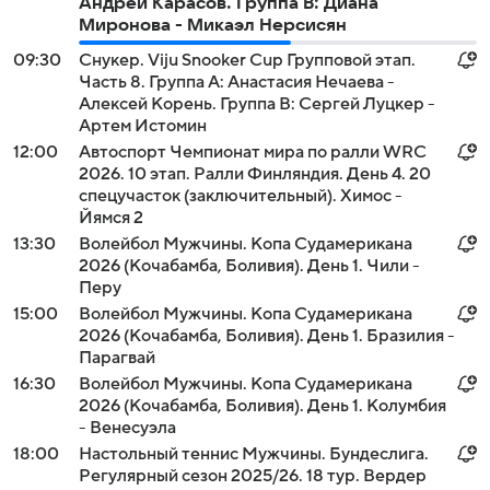
Андрей Карасов. Группа B: Диана
Миронова - Микаэл Нерсисян
09:30
Снукер. Viju Snooker Cup Групповой этап.
Часть 8. Группа A: Анастасия Нечаева -
Алексей Корень. Группа B: Сергей Луцкер -
Артем Истомин
12:00
Автоспорт Чемпионат мира по ралли WRC
2026. 10 этап. Ралли Финляндия. День 4. 20
спецучасток (заключительный). Химос -
Йямся 2
13:30
Волейбол Мужчины. Копа Судамерикана
2026 (Кочабамба, Боливия). День 1. Чили -
Перу
15:00
Волейбол Мужчины. Копа Судамерикана
2026 (Кочабамба, Боливия). День 1. Бразилия -
Парагвай
16:30
Волейбол Мужчины. Копа Судамерикана
2026 (Кочабамба, Боливия). День 1. Колумбия
- Венесуэла
18:00
Настольный теннис Мужчины. Бундеслига.
Регулярный сезон 2025/26. 18 тур. Вердер