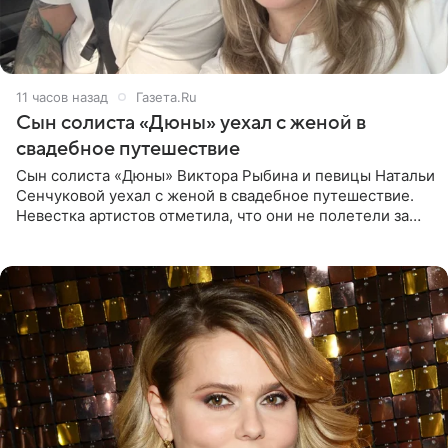
11 часов назад
Газета.Ru
Сын солиста «Дюны» уехал с женой в
свадебное путешествие
Сын солиста «Дюны» Виктора Рыбина и певицы Натальи
Сенчуковой уехал с женой в свадебное путешествие.
Невестка артистов отметила, что они не полетели за
границу, а выбрали для отдыха эко-комплекс в
Калужской