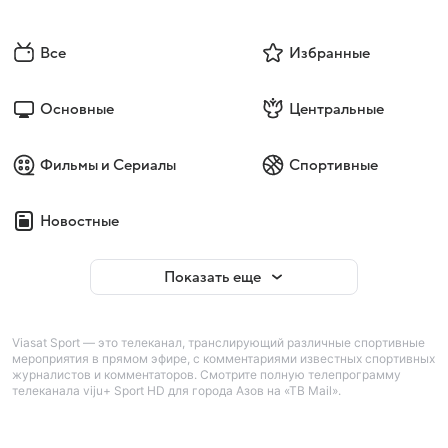
Все
Избранные
Основные
Центральные
Фильмы и Сериалы
Спортивные
Новостные
Показать еще
Viasat Sport — это телеканал, транслирующий различные спортивные
мероприятия в прямом эфире, с комментариями известных спортивных
журналистов и комментаторов. Смотрите полную телепрограмму
телеканала viju+ Sport HD для города Азов на «ТВ Mail».