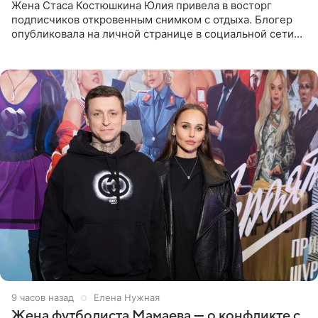
Жена Стаса Костюшкина Юлия привела в восторг
подписчиков откровенным снимком с отдыха. Блогер
опубликовала на личной странице в социальной сети
фото в ярком бикини, позируя на пирсе во время отпуска
в Турции,
9 часов назад
Елена Нужная
Жена футболиста Мамаева — о конфликте с