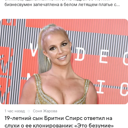
бизнесвумен запечатлена в белом летящем платье с
глубокими разрезами на талии. Свой образ Канделаки
дополнила
1 час назад
Соня Жарова
19-летний сын Бритни Спирс ответил на
слухи о ее клонировании: «Это безумие»