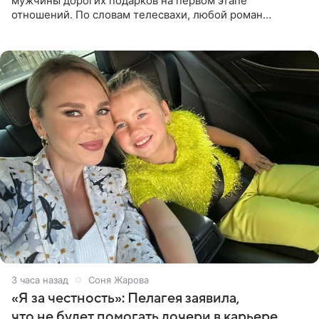
мужчины дорогих подарков на первом этапе
отношений. По словам телесвахи, любой роман
проходит несколько обязательных стадий, и требовать
от партнера больше
3 часа назад
Соня Жарова
«Я за честность»: Пелагея заявила,
что не будет помогать дочери в карьере