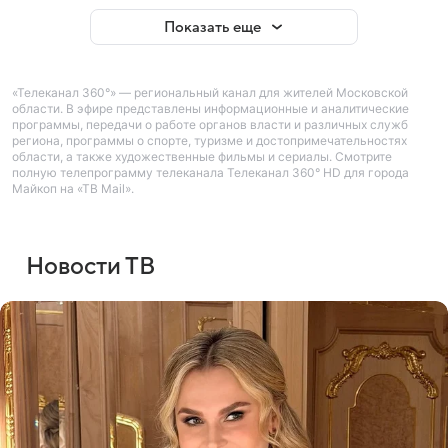
Показать еще
«Телеканал 360°» — региональный канал для жителей Московской
области. В эфире представлены информационные и аналитические
программы, передачи о работе органов власти и различных служб
региона, программы о спорте, туризме и достопримечательностях
области, а также художественные фильмы и сериалы. Смотрите
полную телепрограмму телеканала Телеканал 360° HD для города
Майкоп на «ТВ Mail».
Новости ТВ