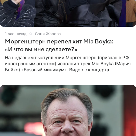
1 час назад
Соня Жарова
Моргенштерн перепел хит Mia Boyka:
«И что вы мне сделаете?»
На недавнем выступлении Моргенштерн (признан в РФ
иностранным агентом) исполнил трек Mia Boyka (Мария
Бойко) «Базовый минимум». Видео с концерта
опубликовала Алена Жигалова в своем Telegram-
канале. «Доброе утро