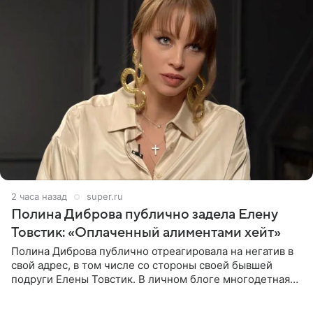
2 часа назад
super.ru
Полина Диброва публично задела Елену
Товстик: «Оплаченный алиментами хейт»
Полина Диброва публично отреагировала на негатив в
свой адрес, в том числе со стороны своей бывшей
подруги Елены Товстик. В личном блоге многодетная
мама дала понять, что считает экс‑супругу Романа
Товстика