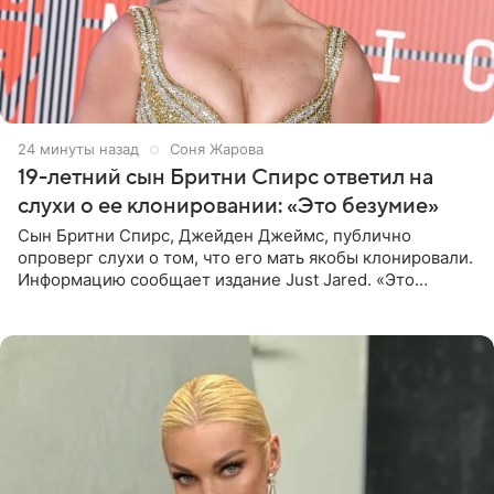
24 минуты назад
Соня Жарова
19-летний сын Бритни Спирс ответил на
слухи о ее клонировании: «Это безумие»
Сын Бритни Спирс, Джейден Джеймс, публично
опроверг слухи о том, что его мать якобы клонировали.
Информацию сообщает издание Just Jared. «Это
заставляет меня понять, что многое в СМИ
преувеличено и фальшиво.