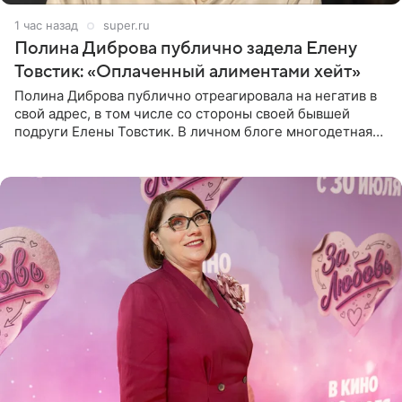
1 час назад
super.ru
Полина Диброва публично задела Елену
Товстик: «Оплаченный алиментами хейт»
Полина Диброва публично отреагировала на негатив в
свой адрес, в том числе со стороны своей бывшей
подруги Елены Товстик. В личном блоге многодетная
мама дала понять, что считает экс‑супругу Романа
Товстика