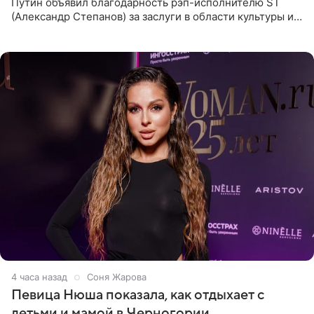
Путин объявил благодарность рэп-исполнителю ST
(Александр Степанов) за заслуги в области культуры и
искусства. Такое распоряжение опубликовано на
официальном
4 часа назад
Соня Жарова
Певица Нюша показала, как отдыхает с
детьми и мамой в Черногории