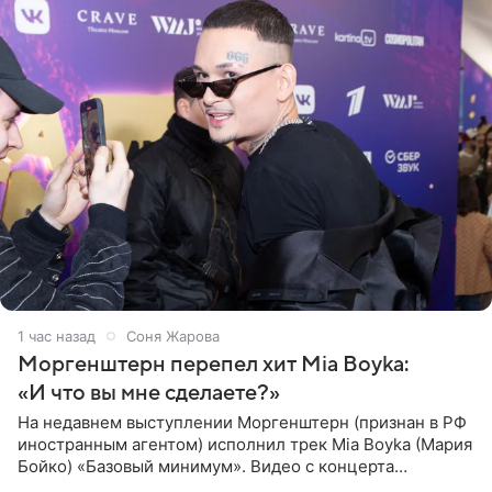
1 час назад
Соня Жарова
Моргенштерн перепел хит Mia Boyka:
«И что вы мне сделаете?»
На недавнем выступлении Моргенштерн (признан в РФ
иностранным агентом) исполнил трек Mia Boyka (Мария
Бойко) «Базовый минимум». Видео с концерта
опубликовала Алена Жигалова в своем Telegram-