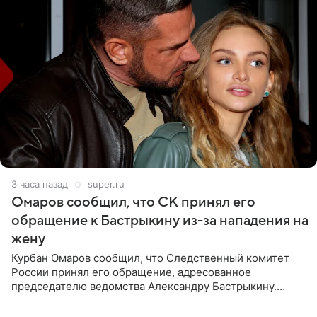
3 часа назад
super.ru
Омаров сообщил, что СК принял его
обращение к Бастрыкину из-за нападения на
жену
Курбан Омаров сообщил, что Следственный комитет
России принял его обращение, адресованное
председателю ведомства Александру Бастрыкину.
Бизнесмен опубликовал ответ Информационного
центра СК в личном блоге. В