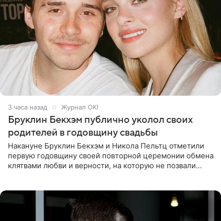
3 часа назад
Журнал OK!
Бруклин Бекхэм публично уколол своих
родителей в годовщину свадьбы
Накануне Бруклин Бекхэм и Никола Пельтц отметили
первую годовщину своей повторной церемонии обмена
клятвами любви и верности, на которую не позвали
никого из клана Бекхэм. По словам инсайдеров, пара
считает это