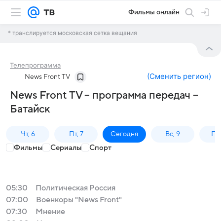
Фильмы онлайн
* транслируется московская сетка вещания
Телепрограмма
(
Сменить регион
)
News Front TV
News Front TV – программа передач –
Батайск
Чт, 6
Пт, 7
Сегодня
Вс, 9
Пн,
Фильмы
Сериалы
Спорт
05:30
Политическая Россия
07:00
Военкоры "News Front"
07:30
Мнение