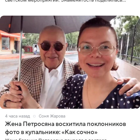
деталями личной встречи с герцогиней Сассекской,
пишет PageSix. По
4 часа назад
Соня Жарова
Жена Петросяна восхитила поклонников
фото в купальнике: «Как сочно»