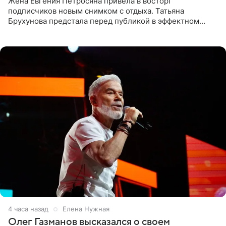
Жена Евгения Петросяна привела в восторг
подписчиков новым снимком с отдыха. Татьяна
Брухунова предстала перед публикой в эффектном
черно-сиреневом монокини, позируя прямо в бассейне.
«Ох, как сочно», «Татьяна,
4 часа назад
Елена Нужная
Олег Газманов высказался о своем