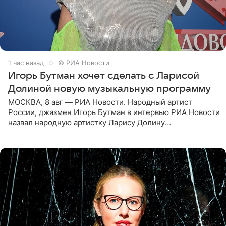
1 час назад
© РИА Новости
Игорь Бутман хочет сделать с Ларисой
Долиной новую музыкальную программу
МОСКВА, 8 авг — РИА Новости. Народный артист
России, джазмен Игорь Бутман в интервью РИА Новости
назвал народную артистку Ларису Долину
великолепной певицей и рассказал о желании сделать с
ней новую совместную