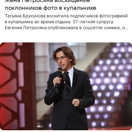
Жена Петросяна восхищение
поклонников фото в купальнике
Татьяна Брухунова восхитила подписчиков фотографией
в купальнике во время отдыха. 37-летняя супруга
Евгения Петросяна опубликовала в соцсетях снимок, на
котором позирует у бассейна в белоснежном монокини
с