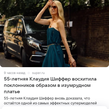
9 часов назад
super.ru
55-летняя Клаудия Шиффер восхитила
поклонников образом в изумрудном
платье
55-летняя Клаудия Шиффер вновь доказала, что
остаётся одной из самых эффектных супермоделей
своего поколения. Знаменитость в личном блоге