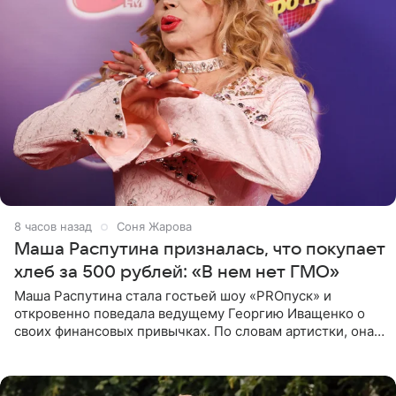
8 часов назад
Соня Жарова
Маша Распутина призналась, что покупает
хлеб за 500 рублей: «В нем нет ГМО»
Маша Распутина стала гостьей шоу «PROпуск» и
откровенно поведала ведущему Георгию Иващенко о
своих финансовых привычках. По словам артистки, она
давно перестала следить за тратами и может позволить
себе жить,