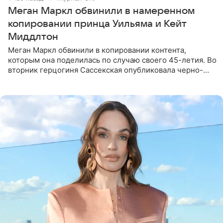
Меган Маркл обвинили в намеренном
копировании принца Уильяма и Кейт
Миддлтон
Меган Маркл обвинили в копировании контента,
которым она поделилась по случаю своего 45-летия. Во
вторник герцогиня Сассекская опубликовала черно-
белую фотографию, на которой она прыгает в бассейн с
воздушными