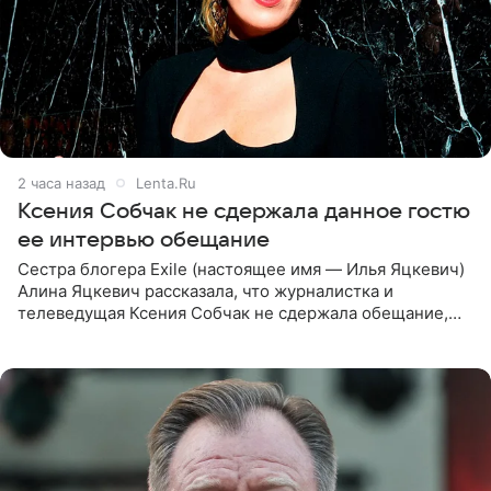
2 часа назад
Lenta.Ru
Ксения Собчак не сдержала данное гостю
ее интервью обещание
Сестра блогера Exile (настоящее имя — Илья Яцкевич)
Алина Яцкевич рассказала, что журналистка и
телеведущая Ксения Собчак не сдержала обещание,
которое дала ему во время интервью с ним. Об этом она
заявила в