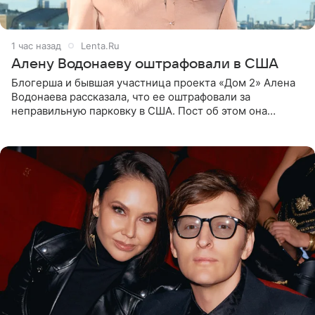
1 час назад
Lenta.Ru
Алену Водонаеву оштрафовали в США
Блогерша и бывшая участница проекта «Дом 2» Алена
Водонаева рассказала, что ее оштрафовали за
неправильную парковку в США. Пост об этом она
опубликовала в своем Telegram-канале. Она заявила,
что во время отдыха