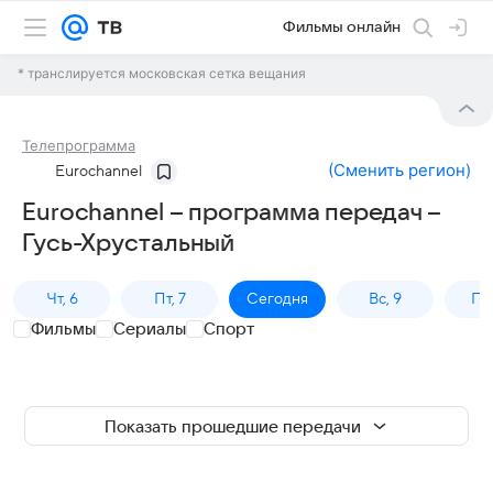
Фильмы онлайн
* транслируется московская сетка вещания
Телепрограмма
(
Сменить регион
)
Eurochannel
Eurochannel – программа передач –
Гусь-Хрустальный
Чт, 6
Пт, 7
Сегодня
Вс, 9
Пн,
Фильмы
Сериалы
Спорт
Показать прошедшие передачи