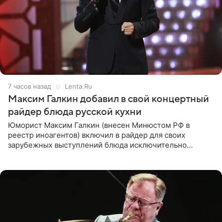
7 часов назад
Lenta.Ru
Максим Галкин добавил в свой концертный
райдер блюда русской кухни
Юморист Максим Галкин (внесен Минюстом РФ в
реестр иноагентов) включил в райдер для своих
зарубежных выступлений блюда исключительно
русской кухни. Об этом сообщает РИА Новости.
Согласно документу, в гримерную