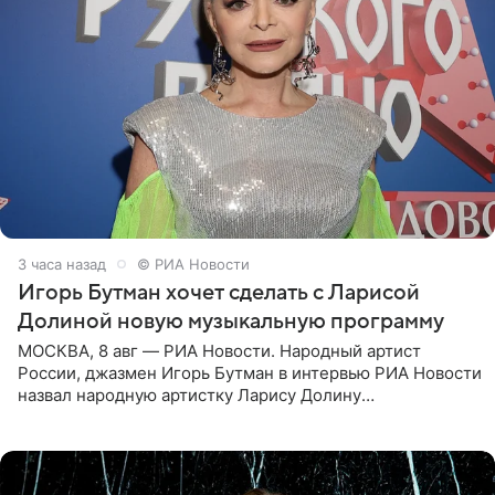
3 часа назад
© РИА Новости
Игорь Бутман хочет сделать с Ларисой
Долиной новую музыкальную программу
МОСКВА, 8 авг — РИА Новости. Народный артист
России, джазмен Игорь Бутман в интервью РИА Новости
назвал народную артистку Ларису Долину
великолепной певицей и рассказал о желании сделать с
ней новую совместную