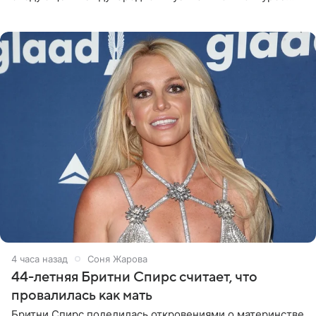
«Интервидение» могла бы представить молодая певица
Варвара Убель, так
4 часа назад
Соня Жарова
44-летняя Бритни Спирс считает, что
провалилась как мать
Бритни Спирс поделилась откровениями о материнстве