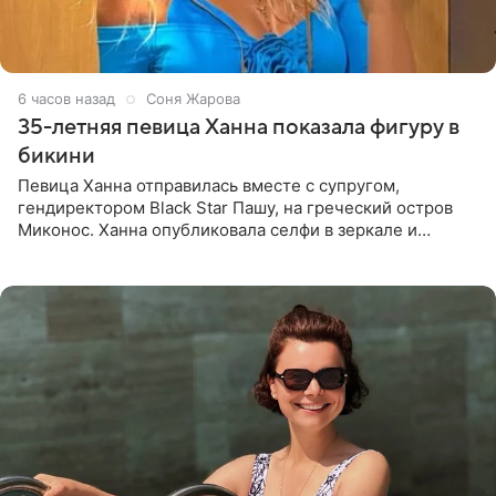
6 часов назад
Соня Жарова
35-летняя певица Ханна показала фигуру в
бикини
Певица Ханна отправилась вместе с супругом,
гендиректором Black Star Пашу, на греческий остров
Миконос. Ханна опубликовала селфи в зеркале и
призналась, что сейчас особенно довольна собой. По
словам певицы, она