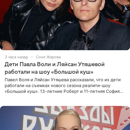
3 часа назад
Соня Жарова
Дети Павла Воли и Ляйсан Утяшевой
работали на шоу «Большой куш»
Павел Воля и Ляйсан Утяшева рассказали, что их дети
работали на съемках нового сезона реалити-шоу
«Большой куш». 13-летние Роберт и 11-летняя София
отправились вместе с родителями в Таиланд и успели
поработать