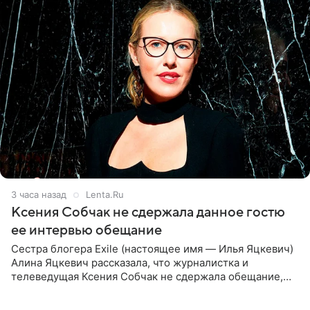
3 часа назад
Lenta.Ru
Ксения Собчак не сдержала данное гостю
ее интервью обещание
Сестра блогера Exile (настоящее имя — Илья Яцкевич)
Алина Яцкевич рассказала, что журналистка и
телеведущая Ксения Собчак не сдержала обещание,
которое дала ему во время интервью с ним. Об этом она
заявила в