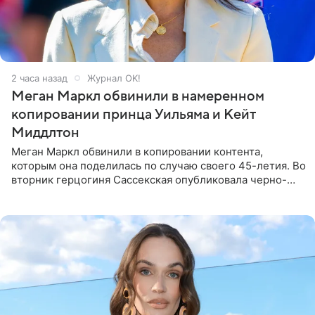
2 часа назад
Журнал OK!
Меган Маркл обвинили в намеренном
копировании принца Уильяма и Кейт
Миддлтон
Меган Маркл обвинили в копировании контента,
которым она поделилась по случаю своего 45-летия. Во
вторник герцогиня Сассекская опубликовала черно-
белую фотографию, на которой она прыгает в бассейн с
воздушными