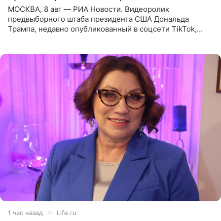
МОСКВА, 8 авг — РИА Новости. Видеоролик
предвыборного штаба президента США Дональда
Трампа, недавно опубликованный в соцсети TikTok,
остался без звуковой дорожки в виде песни August
(«Август») американской
1 час назад
Life.ru