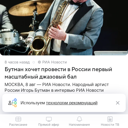
8 часов назад
© РИА Новости
Бутман хочет провести в России первый
масштабный джазовый бал
МОСКВА, 8 авг — РИА Новости. Народный артист
России Игорь Бутман в интервью РИА Новости
рассказал, что хочет провести в следующем году в
Санкт-Петербурге первый масштабный джазовый бал,
Используем
технологии рекомендаций
который объединит джаз,
Расписание
Прямой эфир
Напоминания
Новости ТВ