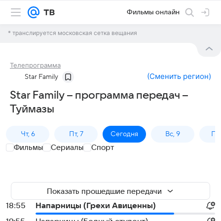
Фильмы онлайн
* транслируется московская сетка вещания
Телепрограмма
(
Сменить регион
)
Star Family
Star Family – программа передач –
Туймазы
Чт, 6
Пт, 7
Сегодня
Вс, 9
Пн,
Фильмы
Сериалы
Спорт
Показать прошедшие передачи
18:55
Напарницы (Грехи Авиценны)