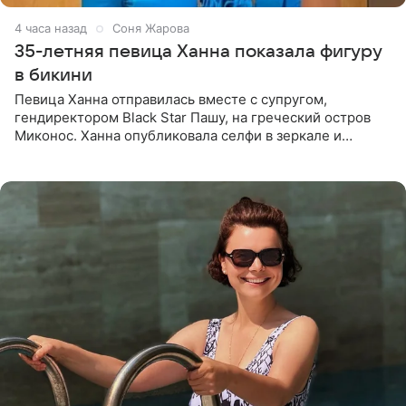
4 часа назад
Соня Жарова
35-летняя певица Ханна показала фигуру
в бикини
Певица Ханна отправилась вместе с супругом,
гендиректором Black Star Пашу, на греческий остров
Миконос. Ханна опубликовала селфи в зеркале и
призналась, что сейчас особенно довольна собой. По
словам певицы, она