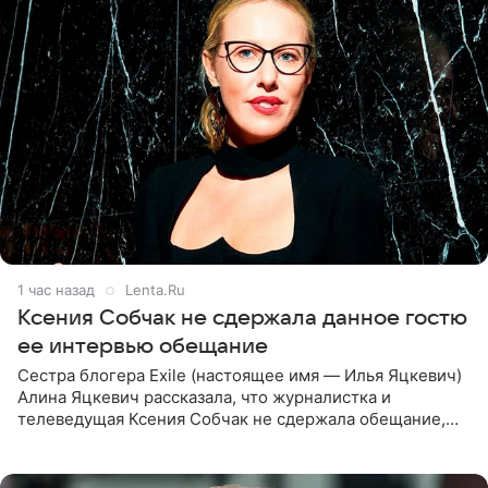
1 час назад
Lenta.Ru
Ксения Собчак не сдержала данное гостю
ее интервью обещание
Сестра блогера Exile (настоящее имя — Илья Яцкевич)
Алина Яцкевич рассказала, что журналистка и
телеведущая Ксения Собчак не сдержала обещание,
которое дала ему во время интервью с ним. Об этом она
заявила в