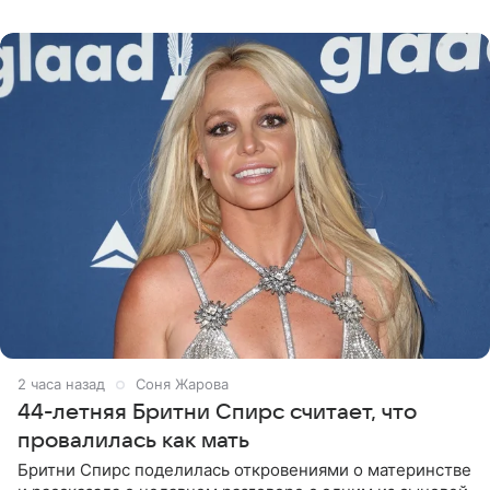
Варвара Убель, так
2 часа назад
Соня Жарова
44-летняя Бритни Спирс считает, что
провалилась как мать
Бритни Спирс поделилась откровениями о материнстве