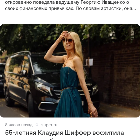
откровенно поведала ведущему Георгию Иващенко о
своих финансовых привычках. По словам артистки, она
давно перестала следить за тратами и может позволить
себе жить,
8 часов назад
super.ru
55-летняя Клаудия Шиффер восхитила