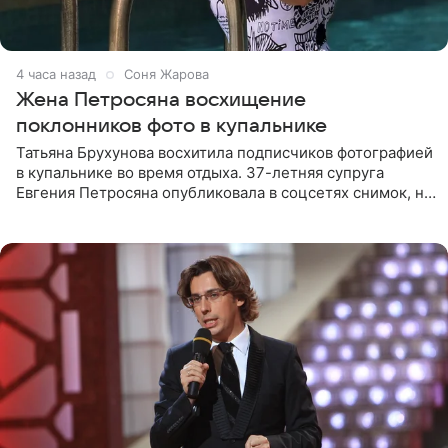
4 часа назад
Соня Жарова
Жена Петросяна восхищение
поклонников фото в купальнике
Татьяна Брухунова восхитила подписчиков фотографией
в купальнике во время отдыха. 37-летняя супруга
Евгения Петросяна опубликовала в соцсетях снимок, на
котором позирует у бассейна в белоснежном монокини
с