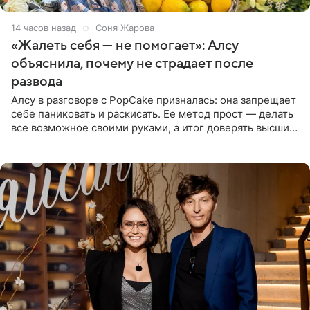
14 часов назад
Соня Жарова
«Жалеть себя — не помогает»: Алсу
объяснила, почему не страдает после
развода
Алсу в разговоре с PopCake призналась: она запрещает
себе паниковать и раскисать. Ее метод прост — делать
все возможное своими руками, а итог доверять высшим
силам. Певица утверждает, что истерики и потеря