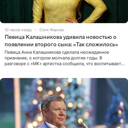
10 часов назад
Соня Жарова
Певица Калашникова удивила новостью о
появлении второго сына: «Так сложилось»
Певица Анна Калашникова сделала неожиданное
признание, о котором молчала долгие годы. В
разговоре с «МК» артистка сообщила, что воспитывает
не одного, а сразу двух сыновей. «На самом деле я
всегда мечтала, что