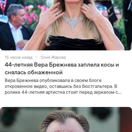
15 часов назад
Соня Жарова
44-летняя Вера Брежнева заплела косы и
снялась обнаженной
Вера Брежнева опубликовала в своем блоге
откровенное видео, оставшись без бюстгальтера. В
ролике 44-летняя артистка стоит перед зеркалом с
обнаженной грудью. Волосы певица собрала в косы и
надела головной убор.