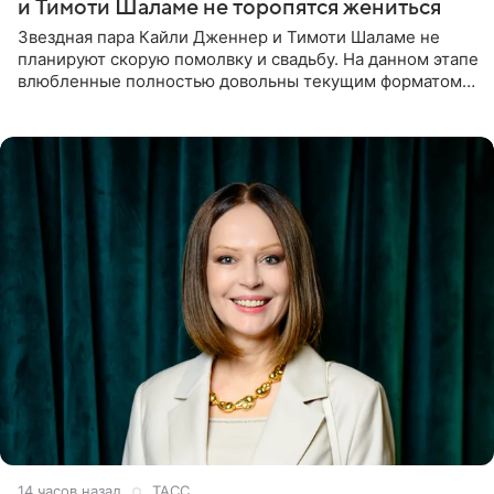
и Тимоти Шаламе не торопятся жениться
Звездная пара Кайли Дженнер и Тимоти Шаламе не
планируют скорую помолвку и свадьбу. На данном этапе
влюбленные полностью довольны текущим форматом
своих отношений и сознательно не хотят торопить
события. Сейчас
14 часов назад
ТАСС