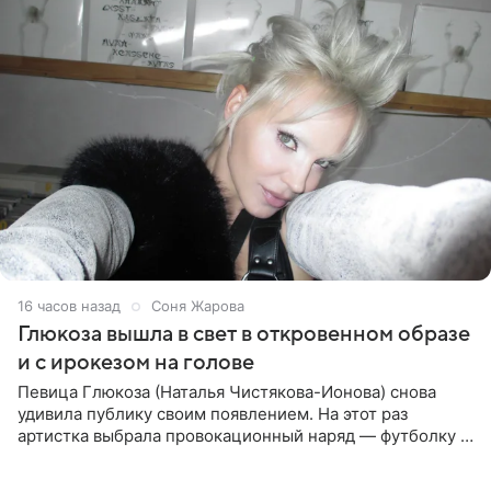
16 часов назад
Соня Жарова
Глюкоза вышла в свет в откровенном образе
и с ирокезом на голове
Певица Глюкоза (Наталья Чистякова-Ионова) снова
удивила публику своим появлением. На этот раз
артистка выбрала провокационный наряд — футболку с
принтом, имитирующим полуобнаженную грудь. Свой
образ Глюкоза