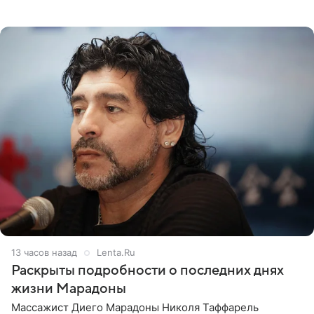
Безрукова пропустит 15 спектаклей — восемь показов
«Женитьбы Фигаро»,
13 часов назад
Lenta.Ru
Раскрыты подробности о последних днях
жизни Марадоны
Массажист Диего Марадоны Николя Таффарель