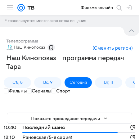
Фильмы онлайн
* транслируется московская сетка вещания
Телепрограмма
Наш Кинопоказ
(
Сменить регион
)
Наш Кинопоказ – программа передач –
Тара
Сб, 8
Вс, 9
Сегодня
Вт, 11
Ср,
Фильмы
Сериалы
Спорт
Показать прошедшие передачи
10:40
Последний шанс
12:10
Раневская (5-я серия)