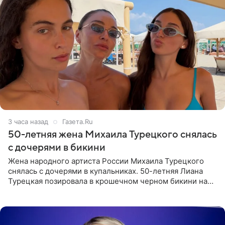
3 часа назад
Газета.Ru
50-летняя жена Михаила Турецкого снялась
с дочерями в бикини
Жена народного артиста России Михаила Турецкого
снялась с дочерями в купальниках. 50-летняя Лиана
Турецкая позировала в крошечном черном бикини на
пляже в Италии. Ее старшая дочь Сарина для отдыха
выбрала бандо