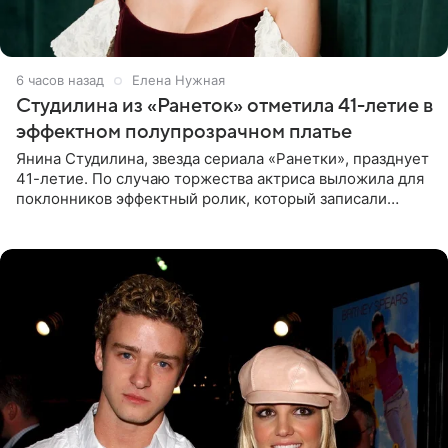
6 часов назад
Елена Нужная
Студилина из «Ранеток» отметила 41-летие в
эффектном полупрозрачном платье
Янина Студилина, звезда сериала «Ранетки», празднует
41-летие. По случаю торжества актриса выложила для
поклонников эффектный ролик, который записали
прошлой ночью. В кадре артистка предстала в
вечернем