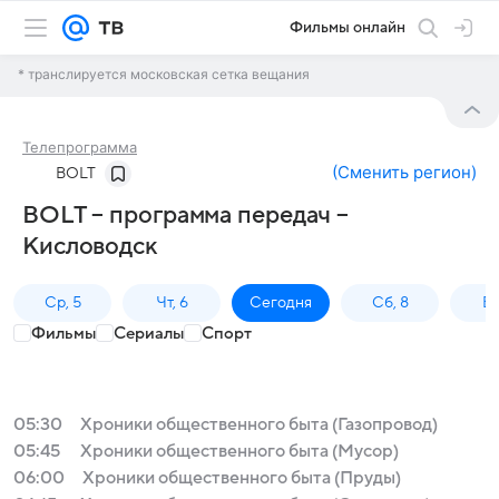
Фильмы онлайн
* транслируется московская сетка вещания
Телепрограмма
(
Сменить регион
)
BOLT
BOLT – программа передач –
Кисловодск
Ср, 5
Чт, 6
Сегодня
Сб, 8
Вс
Фильмы
Сериалы
Спорт
05:30
Хроники общественного быта (Газопровод)
05:45
Хроники общественного быта (Мусор)
06:00
Хроники общественного быта (Пруды)