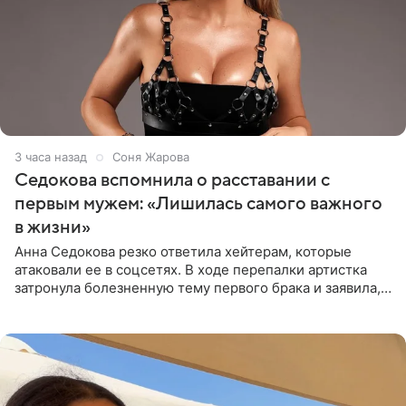
3 часа назад
Соня Жарова
Седокова вспомнила о расставании с
первым мужем: «Лишилась самого важного
в жизни»
Анна Седокова резко ответила хейтерам, которые
атаковали ее в соцсетях. В ходе перепалки артистка
затронула болезненную тему первого брака и заявила,
что чужие судьбы — не ее зона ответственности. От
Валентина