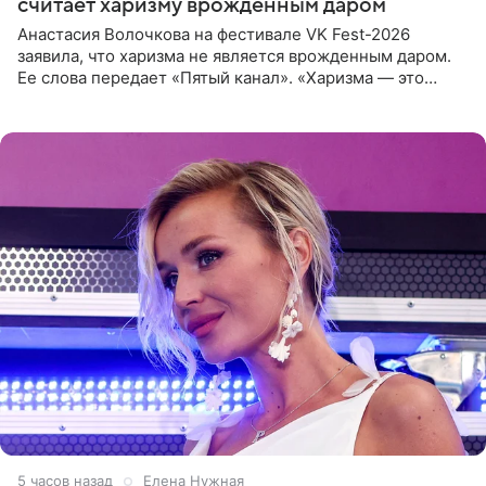
считает харизму врожденным даром
Анастасия Волочкова на фестивале VK Fest-2026
заявила, что харизма не является врожденным даром.
Ее слова передает «Пятый канал». «Харизма — это
отчасти все-таки приобретенное качество, а не
врожденное, потому
5 часов назад
Елена Нужная