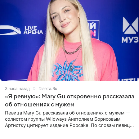
3 часа назад
Газета.Ru
«Я ревную»: Mary Gu откровенно рассказала
об отношениях с мужем
Певица Mary Gu рассказала об отношениях с мужем —
солистом группы Wildways Анатолием Борисовым.
Артистку цитирует издание Popcake. По словам певицы,
залог любви — это принять недостатки другого
человека. Также