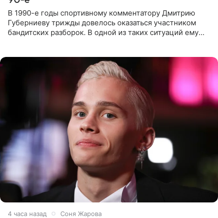
В 1990-е годы спортивному комментатору Дмитрию
Губерниеву трижды довелось оказаться участником
бандитских разборок. В одной из таких ситуаций ему
выдали тяжелый предмет и приказали вступить в драку,
однако он
4 часа назад
Соня Жарова