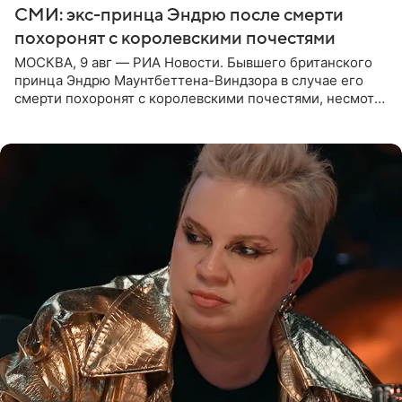
СМИ: экс-принца Эндрю после смерти
похоронят с королевскими почестями
МОСКВА, 9 авг — РИА Новости. Бывшего британского
принца Эндрю Маунтбеттена-Виндзора в случае его
смерти похоронят с королевскими почестями, несмотря
на лишение всех титулов, сообщает Daily Mail со
ссылкой на