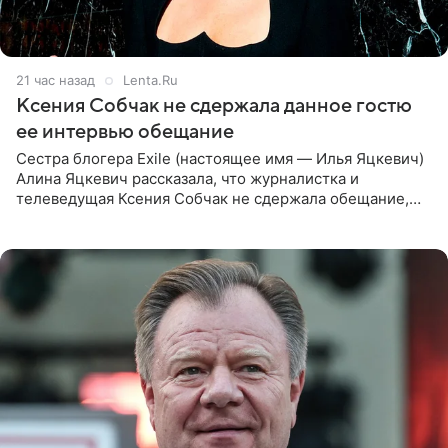
21 час назад
Lenta.Ru
Ксения Собчак не сдержала данное гостю
ее интервью обещание
Сестра блогера Exile (настоящее имя — Илья Яцкевич)
Алина Яцкевич рассказала, что журналистка и
телеведущая Ксения Собчак не сдержала обещание,
которое дала ему во время интервью с ним. Об этом она
заявила в