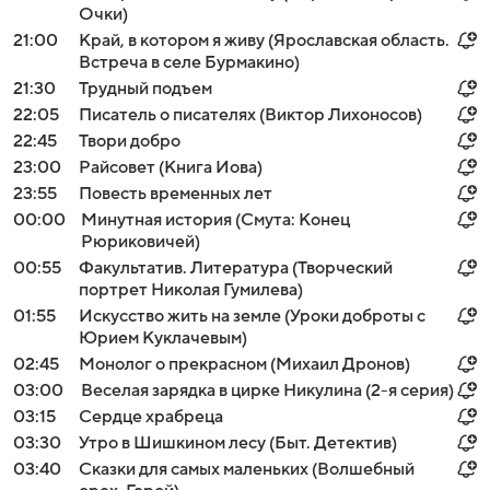
Очки)
21:00
Край, в котором я живу (Ярославская область.
Встреча в селе Бурмакино)
21:30
Трудный подъем
22:05
Писатель о писателях (Виктор Лихоносов)
22:45
Твори добро
23:00
Райсовет (Книга Иова)
23:55
Повесть временных лет
00:00
Минутная история (Смута: Конец
Рюриковичей)
00:55
Факультатив. Литература (Творческий
портрет Николая Гумилева)
01:55
Искусство жить на земле (Уроки доброты с
Юрием Куклачевым)
02:45
Монолог о прекрасном (Михаил Дронов)
03:00
Веселая зарядка в цирке Никулина (2-я серия)
03:15
Сердце храбреца
03:30
Утро в Шишкином лесу (Быт. Детектив)
03:40
Сказки для самых маленьких (Волшебный