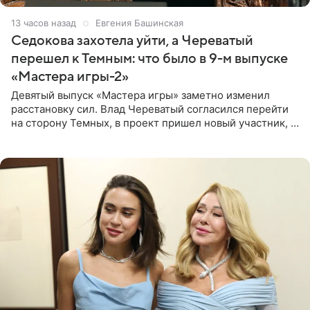
13 часов назад
Евгения Башинская
Седокова захотела уйти, а Череватый
перешел к Темным: что было в 9-м выпуске
«Мастера игры-2»
Девятый выпуск «Мастера игры» заметно изменил
расстановку сил. Влад Череватый согласился перейти
на сторону Темных, в проект пришел новый участник, а
Курбан Омаров и Анна Седокова оказались под таким
давлением.