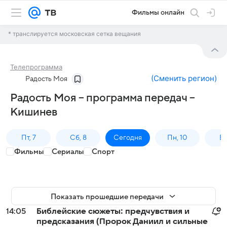
Фильмы онлайн
* транслируется московская сетка вещания
Телепрограмма
(
Сменить регион
)
Радость Моя
Радость Моя – программа передач –
Кишинев
Пт, 7
Сб, 8
Сегодня
Пн, 10
Вт,
Фильмы
Сериалы
Спорт
Показать прошедшие передачи
14:05
Библейские сюжеты: предчувствия и
предсказания (Пророк Даниил и сильные