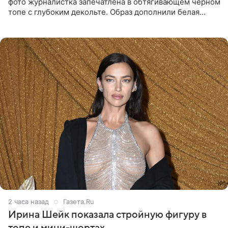
фото журналистка запечатлена в обтягивающем черном
топе с глубоким декольте. Образ дополнили белая
юбка-миди, вьетнамки на платформе и соломенная
шляпа.
2 часа назад
Газета.Ru
Ирина Шейк показала стройную фигуру в
топе и мини-шортах