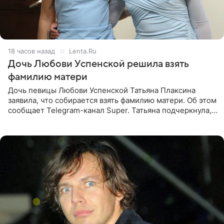
18 часов назад
Lenta.Ru
Дочь Любови Успенской решила взять
фамилию матери
Дочь певицы Любови Успенской Татьяна Плаксина
заявила, что собирается взять фамилию матери. Об этом
сообщает Telegram-канал Super. Татьяна подчеркнула,
что приняла решение о смене фамилии, поскольку
именно от