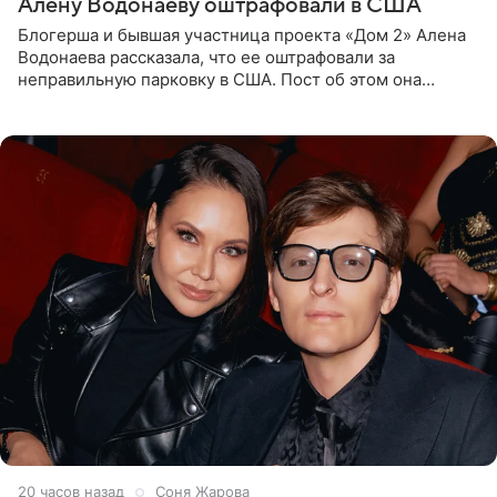
Алену Водонаеву оштрафовали в США
Блогерша и бывшая участница проекта «Дом 2» Алена
Водонаева рассказала, что ее оштрафовали за
неправильную парковку в США. Пост об этом она
опубликовала в своем Telegram-канале. Она заявила,
что во время отдыха
20 часов назад
Соня Жарова