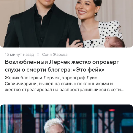
15 минут назад
Соня Жарова
Возлюбленный Лерчек жестко опроверг
слухи о смерти блогера: «Это фейк»
Жених блогерши Лерчек, хореограф Луис
Сквиччиарини, вышел на связь с поклонниками и
жестко отреагировал на распространившиеся в сети
слухи о смерти Валерии Чекалиной. «Это фейк! Я в
шоке, что такие люди