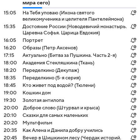
мира сего)
15:05
На Тебя уповаю (Икона святого
великомученика и целителя Пантелеймона)
15:35
Достояние России (Новодевичий монастырь.
Царевна Софья. Царица Евдокия)
16:05
Портрет
16:20
Образы (Петр Аксенов)
17:15
Актуально (Битва за Пушкина. Часть 2-я)
18:00
Академия Стекляшкина (Ткань)
18:20
Переделкино (Декупаж)
18:35
Переделкино (5-я серия)
18:45
Кто живет под водой? (Тюлени)
19:00
Кошкин дом
19:30
Золотая антилопа
20:00
Доброе слово (Штурвал и крыса)
20:10
Сказки для самых маленьких
20:20
Мультфильм
20:35
Как Алена и Данила добру учились
20:45
Вечер в Шишкином лесу (Чердак историй.