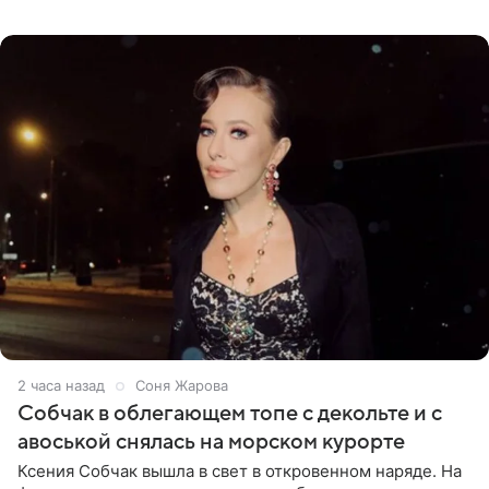
перед зеркалом в желтом крошечном бархатном
бикини, которое дополнила
2 часа назад
Соня Жарова
Собчак в облегающем топе с декольте и с
авоськой снялась на морском курорте
Ксения Собчак вышла в свет в откровенном наряде. На