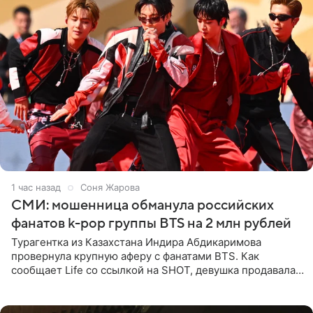
1 час назад
Соня Жарова
СМИ: мошенница обманула российских
фанатов k-pop группы BTS на 2 млн рублей
Турагентка из Казахстана Индира Абдикаримова
провернула крупную аферу с фанатами BTS. Как
сообщает Life со ссылкой на SHOT, девушка продавала
поддельные туры на концерт группы в Пусане. По
данным издания,