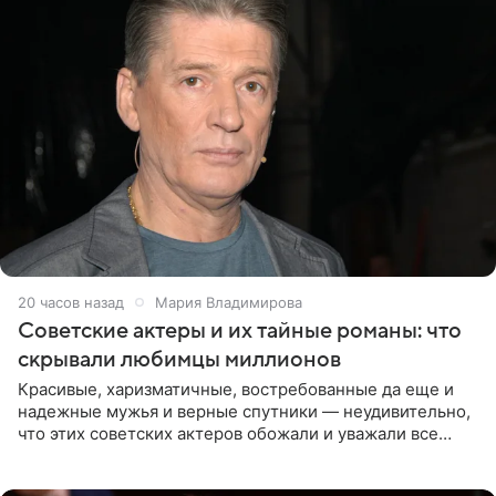
20 часов назад
Мария Владимирова
Советские актеры и их тайные романы: что
скрывали любимцы миллионов
Красивые, харизматичные, востребованные да еще и
надежные мужья и верные спутники — неудивительно,
что этих советских актеров обожали и уважали все
женщины большой страны, и наверняка не раз ставили
их в