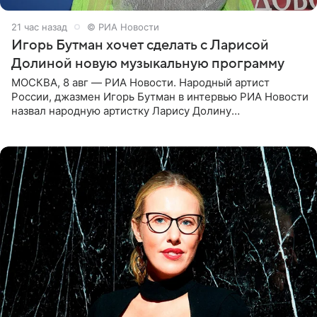
21 час назад
© РИА Новости
Игорь Бутман хочет сделать с Ларисой
Долиной новую музыкальную программу
МОСКВА, 8 авг — РИА Новости. Народный артист
России, джазмен Игорь Бутман в интервью РИА Новости
назвал народную артистку Ларису Долину
великолепной певицей и рассказал о желании сделать с
ней новую совместную