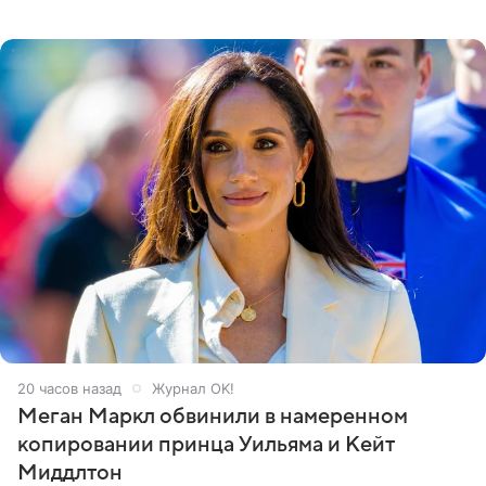
Кремлевском дворце, а вместе с ним на сцену выйдут
его друзья —
20 часов назад
Журнал OK!
Меган Маркл обвинили в намеренном
копировании принца Уильяма и Кейт
Миддлтон