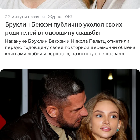
23 минуты назад
Журнал OK!
Бруклин Бекхэм публично уколол своих
родителей в годовщину свадьбы
Накануне Бруклин Бекхэм и Никола Пельтц отметили
первую годовщину своей повторной церемонии обмена
клятвами любви и верности, на которую не позвали
никого из клана Бекхэм. По словам инсайдеров, пара
считает это