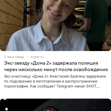
2 часа назад
super.ru
Экс‑звезду «Дома 2» задержала полиция
через несколько минут после освобождения
Экс‑участницу «Дома 2» Анастасию Брагину задержали
по подозрению в изготовлении и распространении
порнографии. Как сообщает Telegram-канал SHOT,
девушка может оказаться в СИЗО. Следствие
ходатайствует об