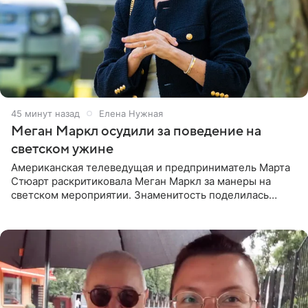
46 минут назад
Елена Нужная
Меган Маркл осудили за поведение на
светском ужине
Американская телеведущая и предприниматель Марта
Стюарт раскритиковала Меган Маркл за манеры на
светском мероприятии. Знаменитость поделилась
деталями личной встречи с герцогиней Сассекской,
пишет PageSix. По