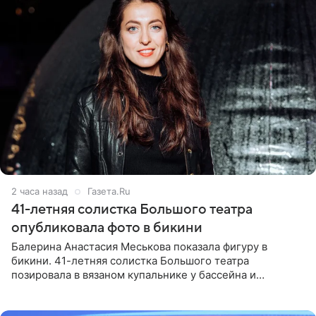
2 часа назад
Газета.Ru
41-летняя солистка Большого театра
опубликовала фото в бикини
Балерина Анастасия Меськова показала фигуру в
бикини. 41-летняя солистка Большого театра
позировала в вязаном купальнике у бассейна и
опубликовала фото в личном блоге. Артистка
поделилась кадрами с отдыха за