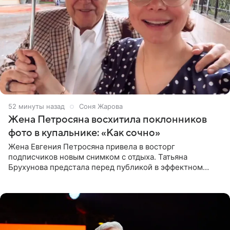
53 минуты назад
Соня Жарова
Жена Петросяна восхитила поклонников
фото в купальнике: «Как сочно»
Жена Евгения Петросяна привела в восторг
подписчиков новым снимком с отдыха. Татьяна
Брухунова предстала перед публикой в эффектном
черно-сиреневом монокини, позируя прямо в бассейне.
«Ох, как сочно», «Татьяна,