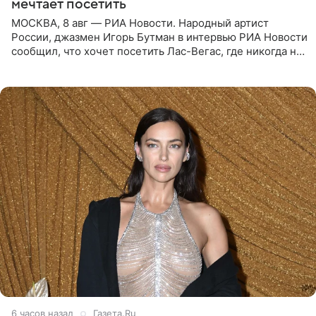
мечтает посетить
МОСКВА, 8 авг — РИА Новости. Народный артист
России, джазмен Игорь Бутман в интервью РИА Новости
сообщил, что хочет посетить Лас-Вегас, где никогда не
был, а также выступить в концертном зале под
открытым небом
6 часов назад
Газета.Ru