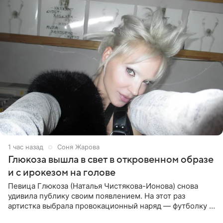
1 час назад
Соня Жарова
Глюкоза вышла в свет в откровенном образе
и с ирокезом на голове
Певица Глюкоза (Наталья Чистякова-Ионова) снова
удивила публику своим появлением. На этот раз
артистка выбрала провокационный наряд — футболку с
принтом, имитирующим полуобнаженную грудь. Свой