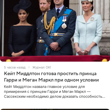
5 часов назад
Журнал OK!
Кейт Миддлтон готова простить принца
Гарри и Меган Маркл при одном условии
Кейт Миддлтон назвала главное условие для
примирения с принцем Гарри и Меган Маркл —
Сассекским необходимо делом доказать способность
хранить семейные тайны и полностью восстановить
подорванное доверие.