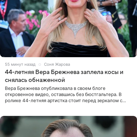
55 минут назад
Соня Жарова
44-летняя Вера Брежнева заплела косы и
снялась обнаженной
Вера Брежнева опубликовала в своем блоге
откровенное видео, оставшись без бюстгальтера. В
ролике 44-летняя артистка стоит перед зеркалом с
обнаженной грудью. Волосы певица собрала в косы и
надела головной убор.