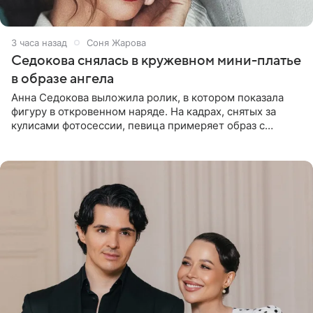
3 часа назад
Соня Жарова
Седокова снялась в кружевном мини-платье
в образе ангела
Анна Седокова выложила ролик, в котором показала
фигуру в откровенном наряде. На кадрах, снятых за
кулисами фотосессии, певица примеряет образ с
ангельскими крыльями за спиной. Главным акцентом
наряда стало