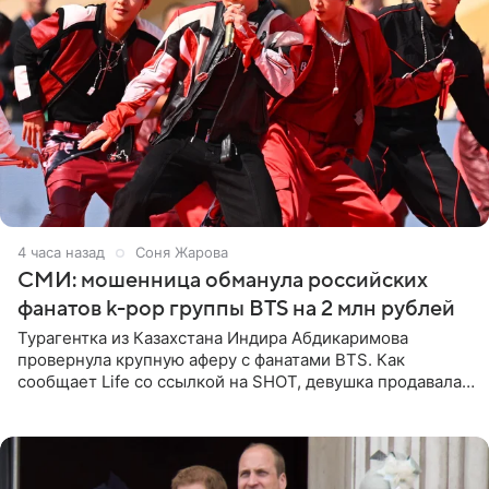
4 часа назад
Соня Жарова
СМИ: мошенница обманула российских
фанатов k-pop группы BTS на 2 млн рублей
Турагентка из Казахстана Индира Абдикаримова
провернула крупную аферу с фанатами BTS. Как
сообщает Life со ссылкой на SHOT, девушка продавала
поддельные туры на концерт группы в Пусане. По
данным издания,