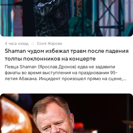
4 часа назад
Соня Жарова
Shaman чудом избежал травм после падения
толпы поклонников на концерте
Певца Shaman (Ярослав Дронов) едва не задавили
фанаты во время выступления на праздновании 95-
летия Абакана. Инцидент произошел прямо на сцене,
подробности сообщает «Абзац». Толпа поклонников
навалилась на