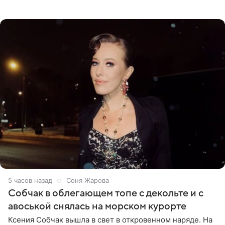
перед зеркалом в желтом крошечном бархатном
бикини, которое дополнила
5 часов назад
Соня Жарова
Собчак в облегающем топе с декольте и с
авоськой снялась на морском курорте
Ксения Собчак вышла в свет в откровенном наряде. На