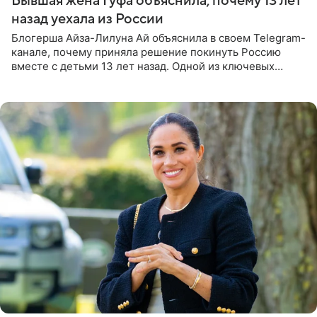
Бывшая жена Гуфа объяснила, почему 13 лет
назад уехала из России
Блогерша Айза-Лилуна Ай объяснила в своем Telegram-
канале, почему приняла решение покинуть Россию
вместе с детьми 13 лет назад. Одной из ключевых
причин переезда на Бали стало желание оградить
старшего сына от