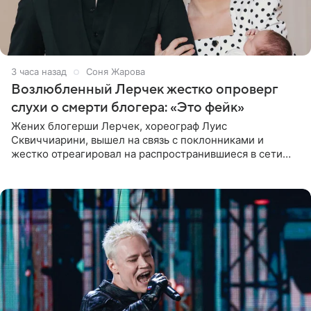
3 часа назад
Соня Жарова
Возлюбленный Лерчек жестко опроверг
слухи о смерти блогера: «Это фейк»
Жених блогерши Лерчек, хореограф Луис
Сквиччиарини, вышел на связь с поклонниками и
жестко отреагировал на распространившиеся в сети
слухи о смерти Валерии Чекалиной. «Это фейк! Я в
шоке, что такие люди