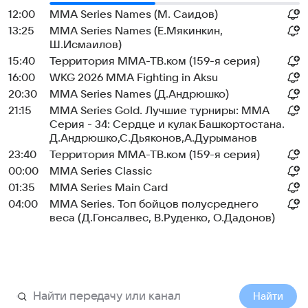
12:00
MMA Series Names (М. Саидов)
13:25
MMA Series Names (Е.Мякинкин,
Ш.Исмаилов)
15:40
Территория ММА-ТВ.ком (159-я серия)
16:00
WKG 2026 ММА Fighting in Aksu
20:30
MMA Series Names (Д.Андрюшко)
21:15
MMA Series Gold. Лучшие турниры: ММА
Серия - 34: Сердце и кулак Башкортостана.
Д.Андрюшко,С.Дьяконов,А.Дурыманов
23:40
Территория ММА-ТВ.ком (159-я серия)
00:00
MMA Series Classic
01:35
MMA Series Main Card
04:00
MMA Series. Топ бойцов полусреднего
веса (Д.Гонсалвес, В.Руденко, О.Дадонов)
Найти