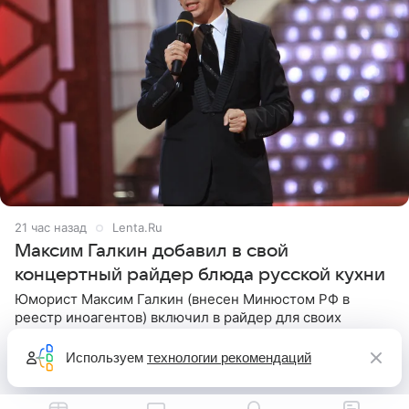
21 час назад
Lenta.Ru
Максим Галкин добавил в свой
концертный райдер блюда русской кухни
Юморист Максим Галкин (внесен Минюстом РФ в
реестр иноагентов) включил в райдер для своих
зарубежных выступлений блюда исключительно
русской кухни. Об этом сообщает РИА Новости.
Используем
технологии рекомендаций
Согласно документу, в гримерную