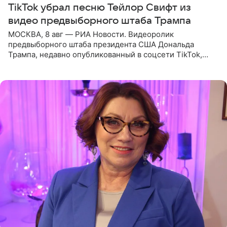
TikTok убрал песню Тейлор Свифт из
видео предвыборного штаба Трампа
МОСКВА, 8 авг — РИА Новости. Видеоролик
предвыборного штаба президента США Дональда
Трампа, недавно опубликованный в соцсети TikTok,
остался без звуковой дорожки в виде песни August
(«Август») американской