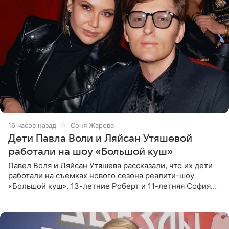
16 часов назад
Соня Жарова
Дети Павла Воли и Ляйсан Утяшевой
работали на шоу «Большой куш»
Павел Воля и Ляйсан Утяшева рассказали, что их дети
работали на съемках нового сезона реалити-шоу
«Большой куш». 13-летние Роберт и 11-летняя София
отправились вместе с родителями в Таиланд и успели
поработать