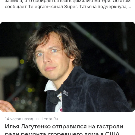
заявила, что собирается взять фамилию матери. Об этом
сообщает Telegram-канал Super. Татьяна подчеркнула,
что приняла решение о смене фамилии, поскольку
именно от
14 часов назад
Lenta.Ru
Илья Лагутенко отправился на гастроли
ради ремонта сгоревшего дома в США