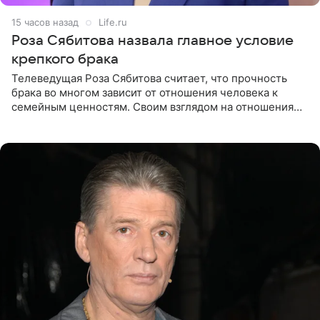
15 часов назад
Life.ru
Роза Сябитова назвала главное условие
крепкого брака
Телеведущая Роза Сябитова считает, что прочность
брака во многом зависит от отношения человека к
семейным ценностям. Своим взглядом на отношения
телеведущая поделилась с корреспондентом Пятого
канала на