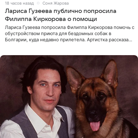
18 часов назад
Соня Жарова
Лариса Гузеева публично попросила
Филиппа Киркорова о помощи
Лариса Гузеева попросила Филиппа Киркорова помочь с
обустройством приюта для бездомных собак в
Болгарии, куда недавно прилетела. Артистка рассказала
о местных волонтерах, которые временно забирают
животных к