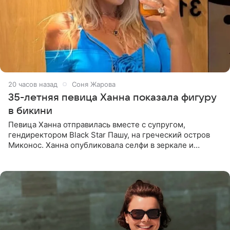
20 часов назад
Соня Жарова
35-летняя певица Ханна показала фигуру
в бикини
Певица Ханна отправилась вместе с супругом,
гендиректором Black Star Пашу, на греческий остров
Миконос. Ханна опубликовала селфи в зеркале и
призналась, что сейчас особенно довольна собой. По
словам певицы, она