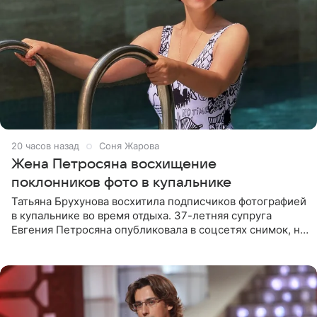
20 часов назад
Соня Жарова
Жена Петросяна восхищение
поклонников фото в купальнике
Татьяна Брухунова восхитила подписчиков фотографией
в купальнике во время отдыха. 37-летняя супруга
Евгения Петросяна опубликовала в соцсетях снимок, на
котором позирует у бассейна в белоснежном монокини
с