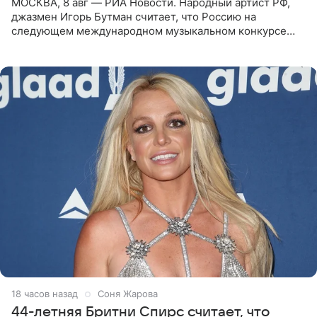
МОСКВА, 8 авг — РИА Новости. Народный артист РФ,
джазмен Игорь Бутман считает, что Россию на
следующем международном музыкальном конкурсе
«Интервидение» могла бы представить молодая певица
Варвара Убель, так
18 часов назад
Соня Жарова
44-летняя Бритни Спирс считает, что