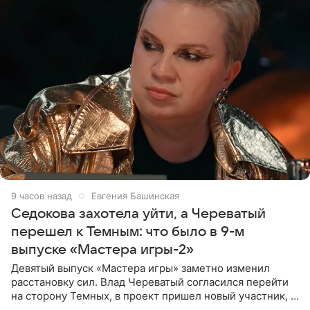
9 часов назад
Евгения Башинская
Седокова захотела уйти, а Череватый
перешел к Темным: что было в 9-м
выпуске «Мастера игры-2»
Девятый выпуск «Мастера игры» заметно изменил
расстановку сил. Влад Череватый согласился перейти
на сторону Темных, в проект пришел новый участник, а
Курбан Омаров и Анна Седокова оказались под таким