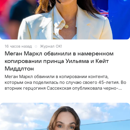
16 часов назад
Журнал OK!
Меган Маркл обвинили в намеренном
копировании принца Уильяма и Кейт
Миддлтон
Меган Маркл обвинили в копировании контента,
которым она поделилась по случаю своего 45-летия. Во
вторник герцогиня Сассекская опубликовала черно-
белую фотографию, на которой она прыгает в бассейн с
воздушными