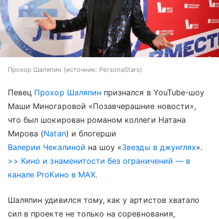
Прохор Шаляпин
источник:
PersonaStars
Певец
Прохор Шаляпин
признался в YouTube-шоу
Маши Миногаровой «Позавчерашние новости»,
что был шокирован романом коллеги Натана
Мирова (
Natan
) и блогерши
Валерии Чекалиной
на шоу «
Звезды в джунглях
».
>> Кино и знаменитости без ограничений — в
канале ProКино в MAX.
Шаляпин удивился тому, как у артистов хватало
сил в проекте не только на соревнования,