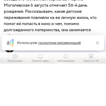
Могилевская 6 августа отмечает 56-й день
рождения. Рассказываем, какие детские
переживания повлияли на ее личную жизнь, кто
помог ей попасть в кино и чем, помимо
долгожданного материнства, она занимается
сейчас
Используем
технологии рекомендаций
Мария Серяпова
Автор Кино Mail
Расписание
Прямой эфир
Напоминания
Новости ТВ
Выберите комментарий
Выберите комментарий
Выберите комментарий
Информация полезная и актуальная
Информация полезная и актуальная
Информация полезная и актуальная
Заголовок вводит в заблуждение
Заголовок вводит в заблуждение
Заголовок вводит в заблуждение
Материал содержит неполные данные
Материал содержит неполные данные
Материал содержит неполные данные