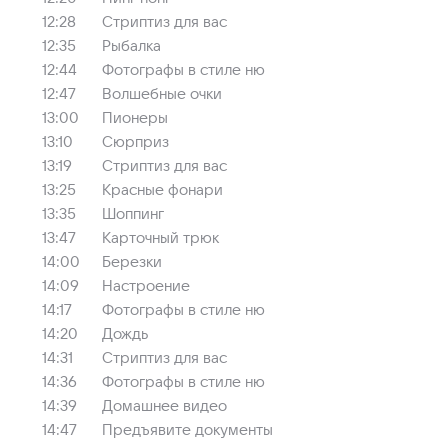
12:28
Стриптиз для вас
12:35
Рыбалка
12:44
Фотографы в стиле ню
12:47
Волшебные очки
13:00
Пионеры
13:10
Сюрприз
13:19
Стриптиз для вас
13:25
Красные фонари
13:35
Шоппинг
13:47
Карточный трюк
14:00
Березки
14:09
Настроение
14:17
Фотографы в стиле ню
14:20
Дождь
14:31
Стриптиз для вас
14:36
Фотографы в стиле ню
14:39
Домашнее видео
14:47
Предъявите документы