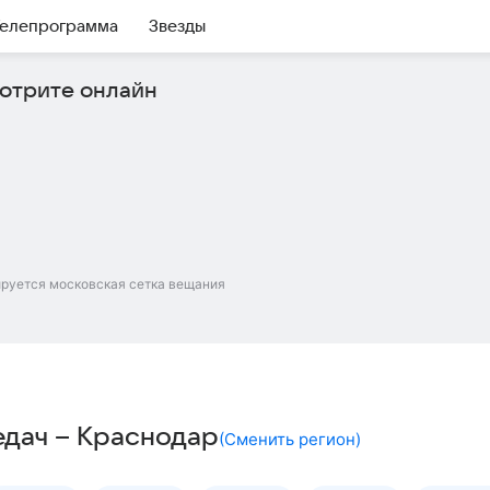
елепрограмма
Звезды
отрите онлайн
ируется московская сетка вещания
едач – Краснодар
(
Сменить регион
)