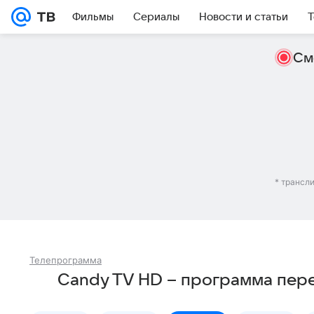
Фильмы
Сериалы
Новости и статьи
Т
См
* трансл
Телепрограмма
Candy TV HD – программа пер