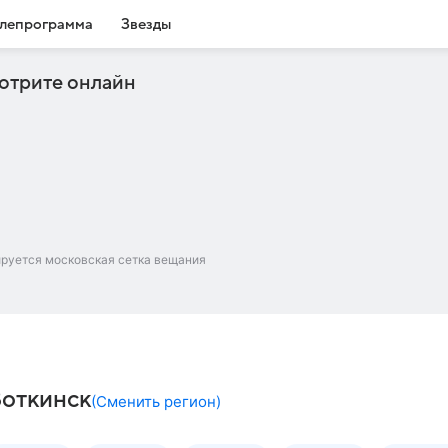
лепрограмма
Звезды
отрите онлайн
ируется московская сетка вещания
Воткинск
(
Сменить регион
)