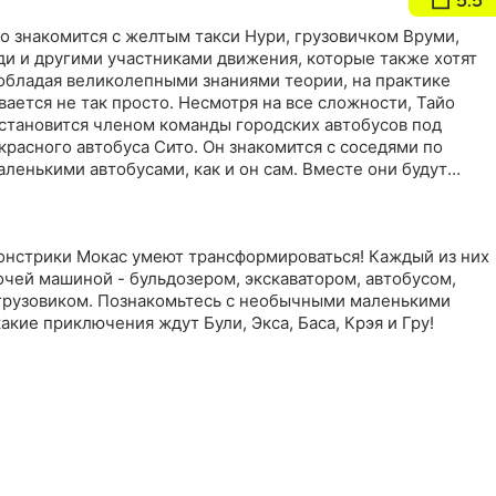
5.5
о знакомится с желтым такси Нури, грузовичком Вруми,
и и другими участниками движения, которые также хотят
 обладая великолепными знаниями теории, на практике
вается не так просто. Несмотря на все сложности, Тайо
 становится членом команды городских автобусов под
расного автобуса Сито. Он знакомится с соседями по
аленькими автобусами, как и он сам. Вместе они будут
ессию и, конечно же, развлекаться
нстрики Мокас умеют трансформироваться! Каждый из них
чей машиной - бульдозером, экскаватором, автобусом,
грузовиком. Познакомьтесь с необычными маленькими
акие приключения ждут Були, Экса, Баса, Крэя и Гру!