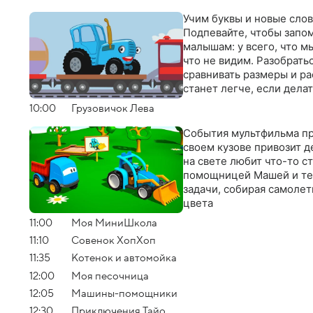
Учим буквы и новые сло
Подпевайте, чтобы запом
малышам: у всего, что мы
что не видим. Разобратьс
сравнивать размеры и ра
станет легче, если делат
10:00
Грузовичок Лева
События мультфильма пр
своем кузове привозит 
на свете любит что-то с
помощницей Машей и те
задачи, собирая самолет
цвета
11:00
Моя МиниШкола
11:10
Совенок ХопХоп
11:35
Котенок и автомойка
12:00
Моя песочница
12:05
Машины-помощники
12:30
Приключения Тайо