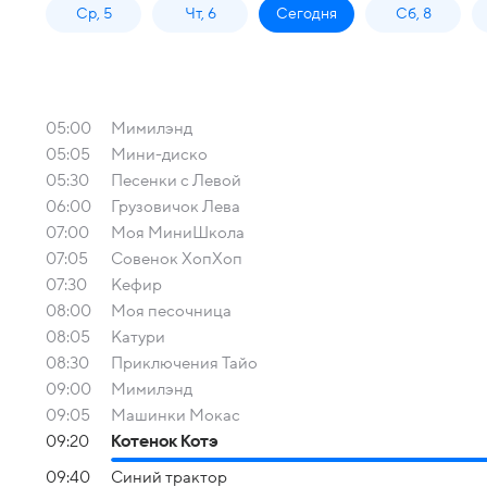
Ср, 5
Чт, 6
Сегодня
Сб, 8
05:00
Мимилэнд
05:05
Мини-диско
05:30
Песенки с Левой
06:00
Грузовичок Лева
07:00
Моя МиниШкола
07:05
Совенок ХопХоп
07:30
Кефир
08:00
Моя песочница
08:05
Катури
08:30
Приключения Тайо
09:00
Мимилэнд
09:05
Машинки Мокас
09:20
Котенок Котэ
09:40
Синий трактор