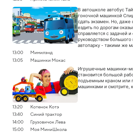
В автошколе автобус Тай
гоночной машинкой Спид
сдать экзамен. Но, даже
ездить по дорогам оказы
справляется с задачей и
руководством большого к
автопарку - такими же м
учиться, осваивать проф
13:00
Мимилэнд
13:05
Машинки Мокас
Игрушечные машинки-мо
становится большой рабо
подъемным краном или 
машинками и смотрите, к
13:20
Котенок Котэ
13:40
Синий трактор
14:00
Грузовичок Лева
15:00
Моя МиниШкола