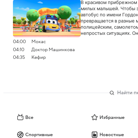
В красивом прибрежном г
милых малышей. Чтобы з
автобус по имени Гордон
превращается в разные 
полицейским, самолетом
непростых ситуациях. Он
04:00
Мокас
04:10
Доктор Машинкова
04:35
Кефир
Все
Избранные
Спортивные
Новостные