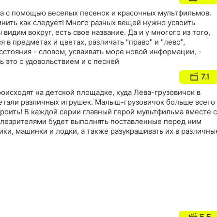
ва с помощью веселых песенок и красочных мультфильмов.
нить как следует! Много разных вещей нужно усвоить
 видим вокруг, есть свое название. Да и у многого из того,
я в предметах и цветах, различать "право" и "лево",
сстояния - словом, усваивать море новой информации, -
ь это с удовольствием и с песней
7.1
оисходят на детской площадке, куда Лева-грузовичок в
детали различных игрушек. Малыш-грузовичок больше всего
троить! В каждой серии главный герой мультфильма вместе с
лезрителями будет выполнять поставленные перед ним
ики, машинки и лодки, а также разукрашивать их в различны