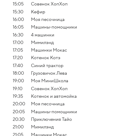
15:05
Совенок ХопХоп
15:30
Кефир
16:00
Моя песочница
16:05
Машины-помощники
16:30
4 машинки
17:00
Мимилэнд
17:05
Машинки Мокас
17:20
Котенок Котэ
17:40
Синий трактор
18:00
Грузовичок Лева
19:00
Моя МиниШкола
19:10
Совенок ХопХоп
19:35
Котенок и автомойка
20:00
Моя песочница
20:05
Машины-помощники
20:30
Приключения Тайо
21:00
Мимилэнд
21:05
Машинки Мокас