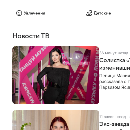
Увлечения
Детские
Новости ТВ
36 минут назад
Солистка «
изменивши
Певица Мария
рассказала о 
Парвизом Ясин
стала для нее
11 часов назад
Экс-звезда