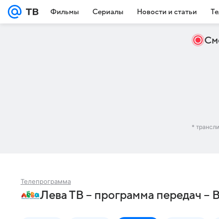
Фильмы
Сериалы
Новости и статьи
Те
См
* трансл
Телепрограмма
Лева ТВ – программа передач – 