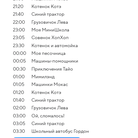
21:20
Котенок Котэ
21:40
Синий трактор
22:00
Грузовичок Лева
23:00
Моя МиниШкола
23:05
Совенок ХопХоп
23:30
Котенок и автомойка
00:00
Моя песочница
00:05
Машины-помощники
00:30
Приключения Тайо
01:00
Мимилэнд
01:05
Машинки Мокас
01:20
Котенок Котэ
01:40
Синий трактор
02:00
Грузовичок Лева
03:00
Ой, сломалось!
03:05
Синий трактор
03:30
Школьный автобус Гордон