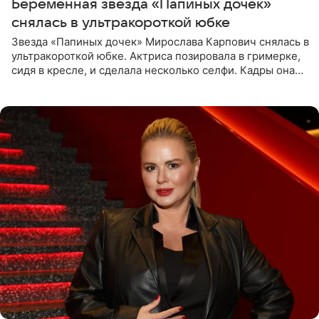
Беременная звезда «Папиных дочек»
снялась в ультракороткой юбке
Звезда «Папиных дочек» Мирослава Карпович снялась в
ультракороткой юбке. Актриса позировала в гримерке,
сидя в кресле, и сделала несколько селфи. Кадры она
опубликовала на личной странице в социальной сети.