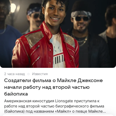
2 часа назад
Известия
Создатели фильма о Майкле Джексоне
начали работу над второй частью
байопика
Американская киностудия Lionsgate приступила к
работе над второй частью биографического фильма
(байопика) под названием «Майкл» о певце Майкле