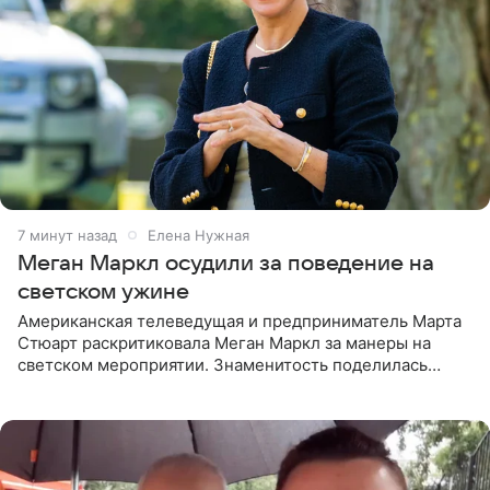
7 минут назад
Елена Нужная
Меган Маркл осудили за поведение на
светском ужине
Американская телеведущая и предприниматель Марта
Стюарт раскритиковала Меган Маркл за манеры на
светском мероприятии. Знаменитость поделилась
деталями личной встречи с герцогиней Сассекской,
пишет PageSix. По