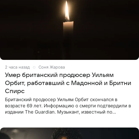
2 часа назад
Соня Жарова
Умер британский продюсер Уильям
Орбит, работавший с Мадонной и Бритни
Спирс
Британский продюсер Уильям Орбит скончался в
возрасте 69 лет. Информацию о смерти подтвердили в
издании The Guardian. Музыкант, известный по
сотрудничеству с Мадонной, Бритни Спирс и
коллективами Blur и U2,