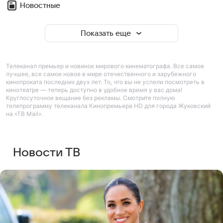
Новостные
Показать еще
Телеканал премьер и новинок мирового кинематографа. Все самое
лучшее, все самое новое в мире отечественного и зарубежного
кинопроката последних двух лет. То, что вы не успели посмотреть в
кинотеатре — теперь доступно в удобное время у вас дома!
Круглосуточное вещание без рекламы. Смотрите полную
телепрограмму телеканала Кинопремьера HD для города Жуковский
на «ТВ Mail».
Новости ТВ