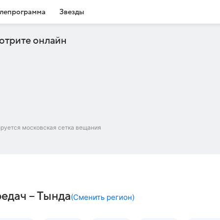
лепрограмма
Звезды
отрите онлайн
ируется московская сетка вещания
редач – Тында
(
Сменить регион
)