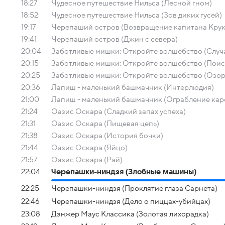
18:27
Чудесное путешествие Нильса (Лесной гном)
18:52
Чудесное путешествие Нильса (Зов диких гусей)
19:17
Черепаший остров (Возвращение капитана Крук
19:41
Черепаший остров (Джин с севера)
20:04
Заботливые мишки: Откройте волшебство (Случа
20:15
Заботливые мишки: Откройте волшебство (Поис
20:25
Заботливые мишки: Откройте волшебство (Озор
20:36
Лапиш - маленький башмачник (Интерлюдия)
21:00
Лапиш - маленький башмачник (Ограбление кар
21:24
Оазис Оскара (Сладкий запах успеха)
21:31
Оазис Оскара (Пищевая цепь)
21:38
Оазис Оскара (История бочки)
21:44
Оазис Оскара (Яйцо)
21:57
Оазис Оскара (Рай)
22:04
Черепашки-ниндзя (Злобные машины)
22:25
Черепашки-ниндзя (Проклятие глаза Сарнета)
22:46
Черепашки-ниндзя (Дело о пиццах-убийцах)
23:08
Дэнжер Маус Классика (Золотая лихорадка)