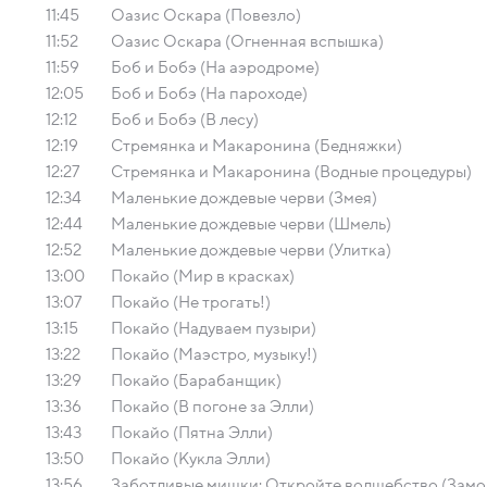
11:45
Оазис Оскара (Повезло)
11:52
Оазис Оскара (Огненная вспышка)
11:59
Боб и Бобэ (На аэродроме)
12:05
Боб и Бобэ (На пароходе)
12:12
Боб и Бобэ (В лесу)
12:19
Стремянка и Макаронина (Бедняжки)
12:27
Стремянка и Макаронина (Водные процедуры)
12:34
Маленькие дождевые черви (Змея)
12:44
Маленькие дождевые черви (Шмель)
12:52
Маленькие дождевые черви (Улитка)
13:00
Покайо (Мир в красках)
13:07
Покайо (Не трогать!)
13:15
Покайо (Надуваем пузыри)
13:22
Покайо (Маэстро, музыку!)
13:29
Покайо (Барабанщик)
13:36
Покайо (В погоне за Элли)
13:43
Покайо (Пятна Элли)
13:50
Покайо (Кукла Элли)
13:56
Заботливые мишки: Откройте волшебство (Замо