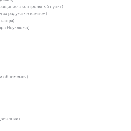
ращение в контрольный пункт)
д за радужным камнем)
 танцы)
ера Неуклюжа)
 и обнимемся)
двежонка)