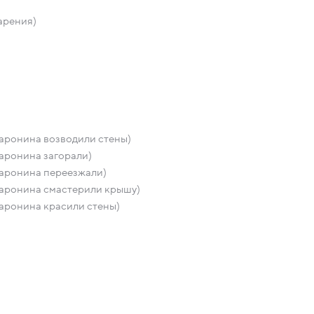
арения)
аронина возводили стены)
аронина загорали)
аронина переезжали)
аронина смастерили крышу)
аронина красили стены)