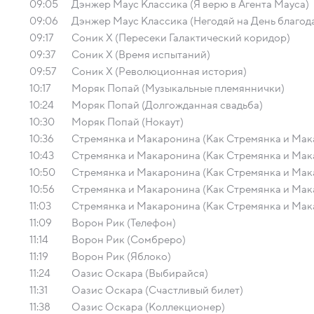
09:05
Дэнжер Маус Классика (Я верю в Агента Мауса)
09:06
Дэнжер Маус Классика (Негодяй на День благод
09:17
Соник Х (Пересеки Галактический коридор)
09:37
Соник Х (Время испытаний)
09:57
Соник Х (Революционная история)
10:17
Моряк Попай (Музыкальные племяннички)
10:24
Моряк Попай (Долгожданная свадьба)
10:30
Моряк Попай (Нокаут)
10:36
Стремянка и Макаронина (Как Стремянка и Мак
10:43
Стремянка и Макаронина (Как Стремянка и Мак
10:50
Стремянка и Макаронина (Как Стремянка и Мак
10:56
Стремянка и Макаронина (Как Стремянка и Мак
11:03
Стремянка и Макаронина (Как Стремянка и Мак
11:09
Ворон Рик (Телефон)
11:14
Ворон Рик (Сомбреро)
11:19
Ворон Рик (Яблоко)
11:24
Оазис Оскара (Выбирайся)
11:31
Оазис Оскара (Счастливый билет)
11:38
Оазис Оскара (Коллекционер)