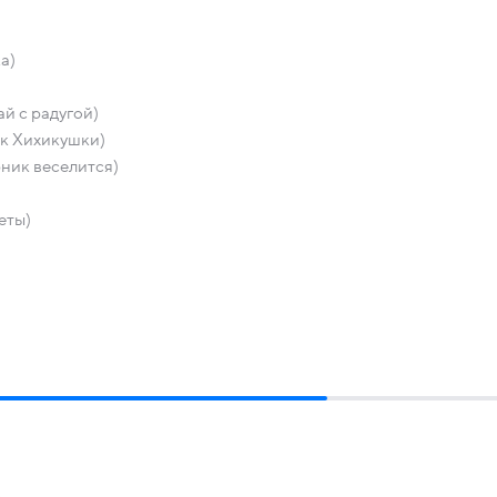
а)
й с радугой)
к Хихикушки)
ник веселится)
еты)