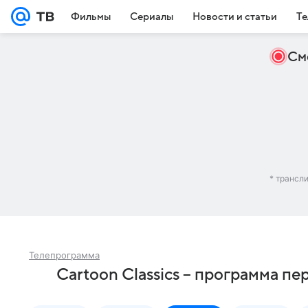
Фильмы
Сериалы
Новости и статьи
Те
См
* трансл
Телепрограмма
Cartoon Classics – программа пе