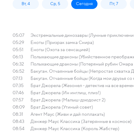
Вт, 4
Ср, 5
Сегодня
Пт, 7
05:07
Экстремальные динозавры (Лунные приключени
05:29
Еноты (Призрак замка Снира)
05:51
Еноты (Охота за сенсацией)
06:13
Полыхающие драконы (Убийственное преображе
06:32
Полыхающие драконы (Потеряный рубин Омара Ру
06:52
Бакуган. Отчаянные бойцы (Непростая схватка 
07:13
Бакуган. Отчаянные бойцы (Когда мои друзья со
07:35
Брат Джорела (Жезонел - детектив на все време
07:46
Брат Джорела (Ин инглиш, плиз!)
07:57
Брат Джорела (Малыш-дзюдоист 2)
08:09
Брат Джорела (Утиный совет)
08:31
Агент Маус (Живи и дай поплакать)
08:43
Дэнжер Маус Классика (Затерянные в космосе)
08:54
Дэнжер Маус Классика (Король Жабстер)