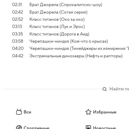
02:31
Брат Джорела (Спрокалипсис-шоу)
02:42
Брат Джорела (Сотая серия)
02:52
Класс титанов (Око за око)
03:13
Класс титанов (Лук и Эрос)
03:35
Класс титанов (Дорога в Аид)
03:58
Черепашки-ниндзя (Кое-что о крысах)
04:20
Черепашки-ниндзя (Тинейджеры из измирения "
04:42
Экстремальные динозавры (Нефть и рапторы)
Все
Избранные
Спортивные
Новостные