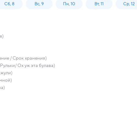
Сб, 8
Вс, 9
Пн, 10
Вт, 11
Ср, 12
я)
ние / Срок хранения)
льки/ Ох уж эта булава)
Джули)
 мной)
на)