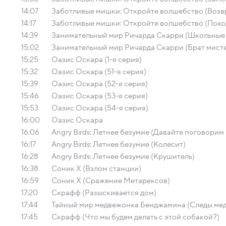
14:07
Заботливые мишки: Откройте волшебство (Возв
14:17
Заботливые мишки: Откройте волшебство (Похо
14:39
Занимательный мир Ричарда Скарри (Школьные
15:02
Занимательный мир Ричарда Скарри (Брат мист
15:25
Оазис Оскара (1-я серия)
15:32
Оазис Оскара (51-я серия)
15:39
Оазис Оскара (52-я серия)
15:46
Оазис Оскара (53-я серия)
15:53
Оазис Оскара (54-я серия)
16:00
Оазис Оскара
16:06
Angry Birds: Летнее безумие (Давайте поговорим
16:17
Angry Birds: Летнее безумие (Колесит)
16:28
Angry Birds: Летнее безумие (Крушитель)
16:38
Соник Х (Взлом станции)
16:59
Соник Х (Сражение Метарексов)
17:20
Скрафф (Разыскивается дом)
17:44
Тайный мир медвежонка Бенджамина (Следы ме
17:45
Скрафф (Что мы будем делать с этой собакой?)