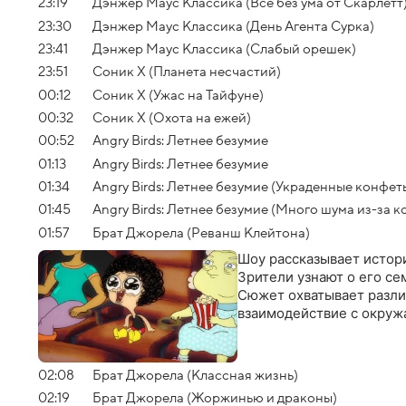
23:19
Дэнжер Маус Классика (Все без ума от Скарлетт
23:30
Дэнжер Маус Классика (День Агента Сурка)
23:41
Дэнжер Маус Классика (Слабый орешек)
23:51
Соник Х (Планета несчастий)
00:12
Соник Х (Ужас на Тайфуне)
00:32
Соник Х (Охота на ежей)
00:52
Angry Birds: Летнее безумие
01:13
Angry Birds: Летнее безумие
01:34
Angry Birds: Летнее безумие (Украденные конфет
01:45
Angry Birds: Летнее безумие (Много шума из-за к
01:57
Брат Джорела (Реванш Клейтона)
Шоу рассказывает истор
Зрители узнают о его се
Сюжет охватывает разли
взаимодействие с окруж
02:08
Брат Джорела (Классная жизнь)
02:19
Брат Джорела (Жоржинью и драконы)