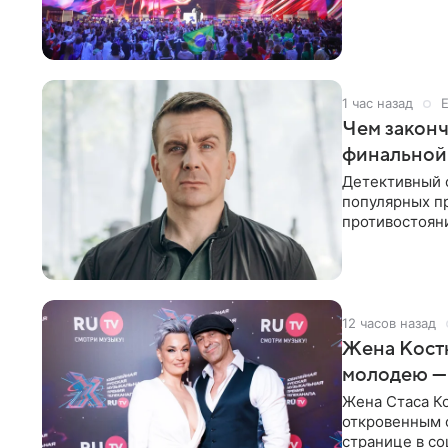
1 час назад
Чем законч
финальной
Детективный 
популярных п
противостоян
Петербурга с
12 часов назад
Жена Кост
молодею —
Жена Стаса К
откровенным 
странице в со