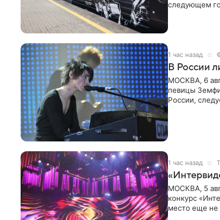
следующем го
Президент Ро
1 час назад
В России 
МОСКВА, 6 ав
певицы Земфи
России, следу
распоряжени
1 час назад
«Интервид
МОСКВА, 5 ав
конкурс «Инте
место еще не
новостей о то