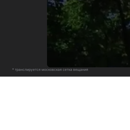
* транслируется московская сетка вещания