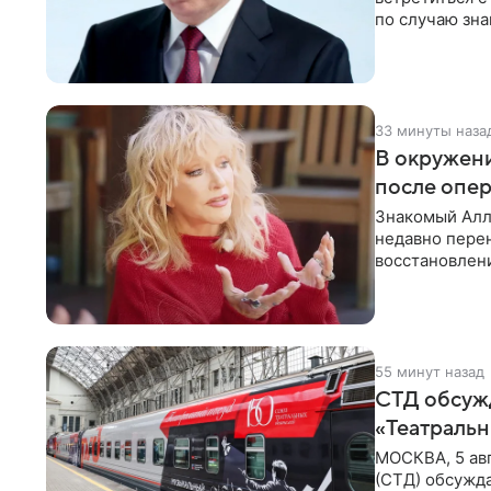
по случаю зна
В этом
33 минуты наза
В окружени
после опе
Знакомый Алл
недавно перен
восстановлени
сможет вести
55 минут назад
СТД обсуж
«Театральн
МОСКВА, 5 ав
(СТД) обсужд