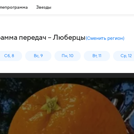
лепрограмма
Звезды
рамма передач – Люберцы
(
Сменить регион
)
Сб, 8
Вс, 9
Пн, 10
Вт, 11
Ср, 12