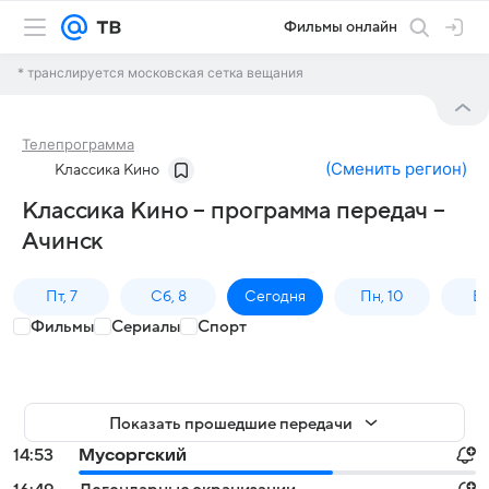
Фильмы онлайн
* транслируется московская сетка вещания
Телепрограмма
(
Сменить регион
)
Классика Кино
Классика Кино – программа передач –
Ачинск
Пт, 7
Сб, 8
Сегодня
Пн, 10
Вт,
Фильмы
Сериалы
Спорт
Показать прошедшие передачи
14:53
Мусоргский