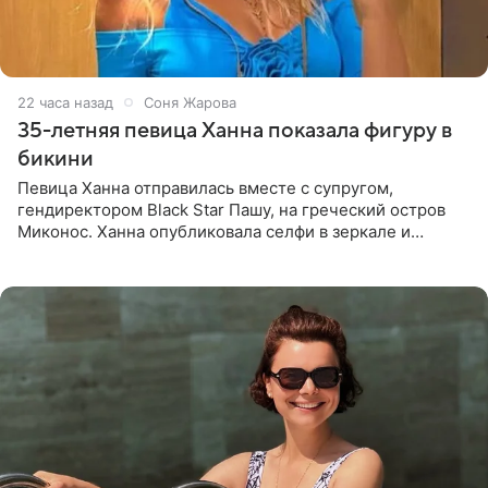
22 часа назад
Соня Жарова
35-летняя певица Ханна показала фигуру в
бикини
Певица Ханна отправилась вместе с супругом,
гендиректором Black Star Пашу, на греческий остров
Миконос. Ханна опубликовала селфи в зеркале и
призналась, что сейчас особенно довольна собой. По
словам певицы, она