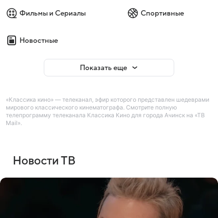
Фильмы и Сериалы
Спортивные
Новостные
Показать еще
«Классика кино» — телеканал, эфир которого представлен шедеврами
мирового классического кинематографа. Смотрите полную
телепрограмму телеканала Классика Кино для города Ачинск на «ТВ
Mail».
Новости ТВ