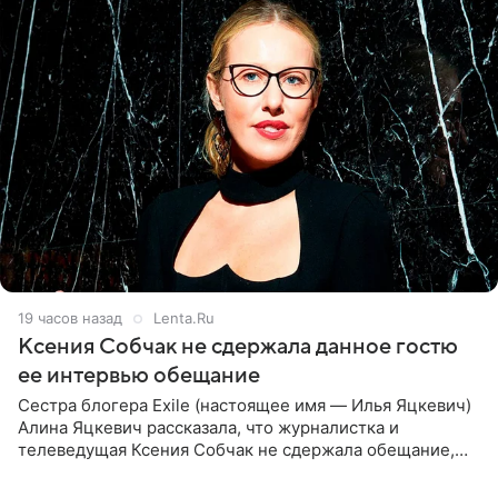
19 часов назад
Lenta.Ru
Ксения Собчак не сдержала данное гостю
ее интервью обещание
Сестра блогера Exile (настоящее имя — Илья Яцкевич)
Алина Яцкевич рассказала, что журналистка и
телеведущая Ксения Собчак не сдержала обещание,
которое дала ему во время интервью с ним. Об этом она
заявила в