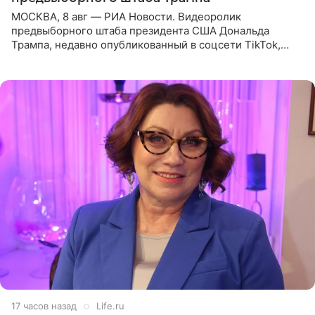
МОСКВА, 8 авг — РИА Новости. Видеоролик
предвыборного штаба президента США Дональда
Трампа, недавно опубликованный в соцсети TikTok,
остался без звуковой дорожки в виде песни August
(«Август») американской
17 часов назад
Life.ru