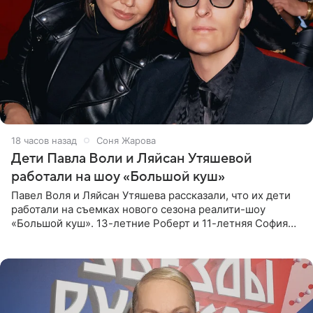
18 часов назад
Соня Жарова
Дети Павла Воли и Ляйсан Утяшевой
работали на шоу «Большой куш»
Павел Воля и Ляйсан Утяшева рассказали, что их дети
работали на съемках нового сезона реалити-шоу
«Большой куш». 13-летние Роберт и 11-летняя София
отправились вместе с родителями в Таиланд и успели
поработать