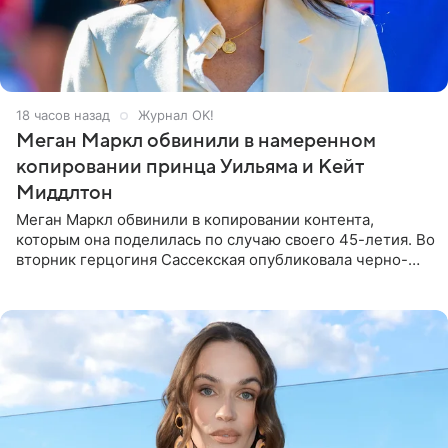
18 часов назад
Журнал OK!
Меган Маркл обвинили в намеренном
копировании принца Уильяма и Кейт
Миддлтон
Меган Маркл обвинили в копировании контента,
которым она поделилась по случаю своего 45-летия. Во
вторник герцогиня Сассекская опубликовала черно-
белую фотографию, на которой она прыгает в бассейн с
воздушными