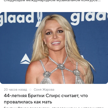
«Интервидение» могла бы представить молодая певица
Варвара Убель, так
20 часов назад
Соня Жарова
44-летняя Бритни Спирс считает, что
провалилась как мать