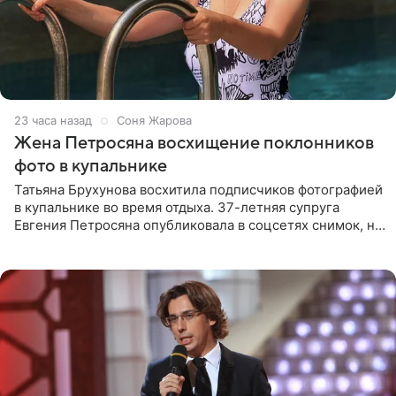
23 часа назад
Соня Жарова
Жена Петросяна восхищение поклонников
фото в купальнике
Татьяна Брухунова восхитила подписчиков фотографией
в купальнике во время отдыха. 37-летняя супруга
Евгения Петросяна опубликовала в соцсетях снимок, на
котором позирует у бассейна в белоснежном монокини
с