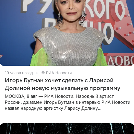
19 часов назад
© РИА Новости
Игорь Бутман хочет сделать с Ларисой
Долиной новую музыкальную программу
МОСКВА, 8 авг — РИА Новости. Народный артист
России, джазмен Игорь Бутман в интервью РИА Новости
назвал народную артистку Ларису Долину
великолепной певицей и рассказал о желании сделать с
ней новую совместную