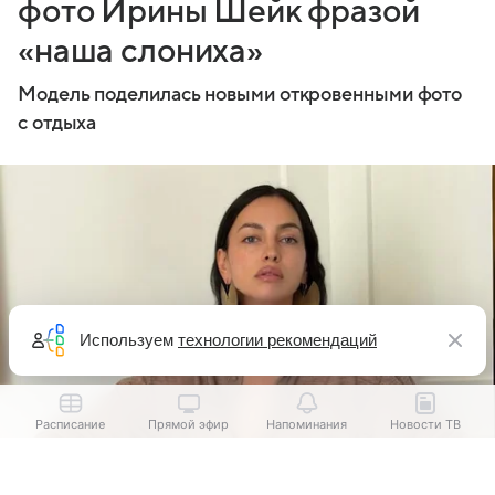
фото Ирины Шейк фразой
«наша слониха»
Модель поделилась новыми откровенными фото
с отдыха
Используем
технологии рекомендаций
Расписание
Прямой эфир
Напоминания
Новости ТВ
Ирина Шейк, фото: соцсети
Выберите комментарий
Выберите комментарий
Выберите комментарий