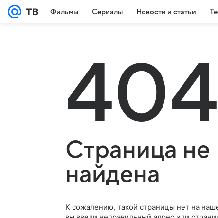
Фильмы
Сериалы
Новости и статьи
Те
404
Страница не
найдена
К сожалению, такой страницы нет на наш
вы ввели неправильный адрес или страни