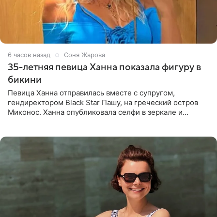
6 часов назад
Соня Жарова
35-летняя певица Ханна показала фигуру в
бикини
Певица Ханна отправилась вместе с супругом,
гендиректором Black Star Пашу, на греческий остров
Миконос. Ханна опубликовала селфи в зеркале и
призналась, что сейчас особенно довольна собой. По
словам певицы, она