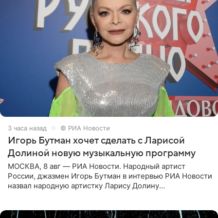
3 часа назад
© РИА Новости
Игорь Бутман хочет сделать с Ларисой
Долиной новую музыкальную программу
МОСКВА, 8 авг — РИА Новости. Народный артист
России, джазмен Игорь Бутман в интервью РИА Новости
назвал народную артистку Ларису Долину
великолепной певицей и рассказал о желании сделать с
ней новую совместную