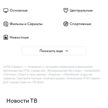
Основные
Центральные
Фильмы и Сериалы
Спортивные
Новостные
Показать еще
«НТВ Сериал» — телеканал с лучшими сериалами и фильмами
производства НТВ. Среди них: «Возвращение Мухтара», «Зверобой»,
«Лесник», «Свет и тень маяка», «Карпов», «Литейные» и другие
сериалы. Смотрите полную телепрограмму телеканала НТВ Сериал
для города Саки на «ТВ Mail».
Новости ТВ