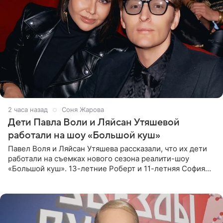
2 часа назад
Соня Жарова
Дети Павла Воли и Ляйсан Утяшевой
работали на шоу «Большой куш»
Павел Воля и Ляйсан Утяшева рассказали, что их дети
работали на съемках нового сезона реалити-шоу
«Большой куш». 13-летние Роберт и 11-летняя София
отправились вместе с родителями в Таиланд и успели
поработать