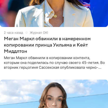
2 часа назад
Журнал OK!
Меган Маркл обвинили в намеренном
копировании принца Уильяма и Кейт
Миддлтон
Меган Маркл обвинили в копировании контента,
которым она поделилась по случаю своего 45-летия. Во
вторник герцогиня Сассекская опубликовала черно-
белую фотографию, на которой она прыгает в бассейн с
воздушными