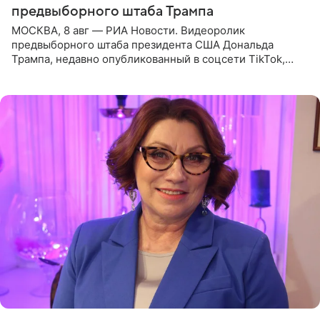
предвыборного штаба Трампа
МОСКВА, 8 авг — РИА Новости. Видеоролик
предвыборного штаба президента США Дональда
Трампа, недавно опубликованный в соцсети TikTok,
остался без звуковой дорожки в виде песни August
(«Август») американской