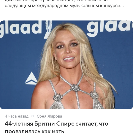
следующем международном музыкальном конкурсе
«Интервидение» могла бы представить молодая певица
Варвара Убель, так
4 часа назад
Соня Жарова
44-летняя Бритни Спирс считает, что
провалилась как мать