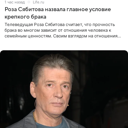
1 час назад
Life.ru
Роза Сябитова назвала главное условие
крепкого брака
Телеведущая Роза Сябитова считает, что прочность
брака во многом зависит от отношения человека к
семейным ценностям. Своим взглядом на отношения
телеведущая поделилась с корреспондентом Пятого
канала на