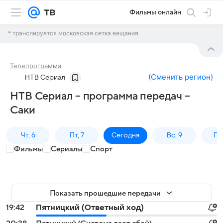
Фильмы онлайн
* транслируется московская сетка вещания
Телепрограмма
(
Сменить регион
)
НТВ Сериал
НТВ Сериал – программа передач –
Саки
Чт, 6
Пт, 7
Сегодня
Вс, 9
Пн,
Фильмы
Сериалы
Спорт
Показать прошедшие передачи
19:42
Пятницкий (Ответный ход)