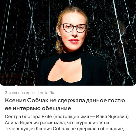
3 часа назад
Lenta.Ru
Ксения Собчак не сдержала данное гостю
ее интервью обещание
Сестра блогера Exile (настоящее имя — Илья Яцкевич)
Алина Яцкевич рассказала, что журналистка и
телеведущая Ксения Собчак не сдержала обещание,
которое дала ему во время интервью с ним. Об этом она