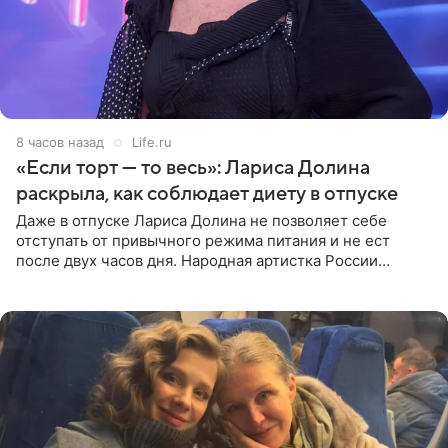
8 часов назад
Life.ru
«Если торт — то весь»: Лариса Долина
раскрыла, как соблюдает диету в отпуске
Даже в отпуске Лариса Долина не позволяет себе
отступать от привычного режима питания и не ест
после двух часов дня. Народная артистка России
призналась, что особенно строго следит за рационом на
отдыхе, когда