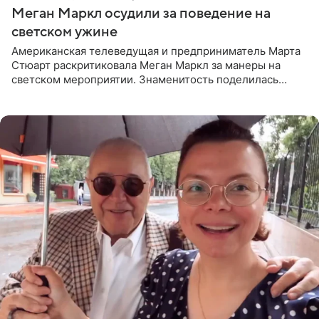
Меган Маркл осудили за поведение на
светском ужине
Американская телеведущая и предприниматель Марта
Стюарт раскритиковала Меган Маркл за манеры на
светском мероприятии. Знаменитость поделилась
деталями личной встречи с герцогиней Сассекской,
пишет PageSix. По