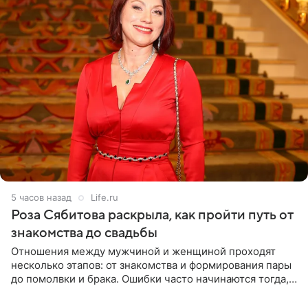
5 часов назад
Life.ru
Роза Сябитова раскрыла, как пройти путь от
знакомства до свадьбы
Отношения между мужчиной и женщиной проходят
несколько этапов: от знакомства и формирования пары
до помолвки и брака. Ошибки часто начинаются тогда,
когда один из партнеров требует от другого слишком
многого,