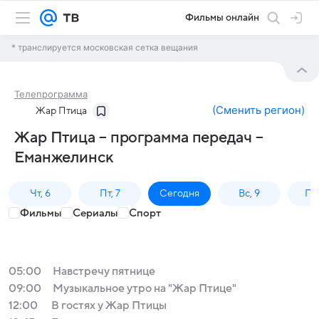
Фильмы онлайн
* транслируется московская сетка вещания
Телепрограмма
(
Сменить регион
)
Жар Птица
Жар Птица – программа передач –
Еманжелинск
Чт, 6
Пт, 7
Сегодня
Вс, 9
Пн,
Фильмы
Сериалы
Спорт
05:00
Навстречу пятнице
09:00
Музыкальное утро на "Жар Птице"
12:00
В гостях у Жар Птицы