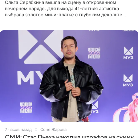
Ольга Серябкина вышла на сцену в откровенном
вечернем наряде. Для выхода 41-летняя артистка
выбрала золотое мини-платье с глубоким декольте.
Дополнением к образу стали бежевые мюли. Стилисты
выпрямили волосы
8 часов назад
Соня Жарова
СМИ: Стас Пьеха накопил штрафов на сумму