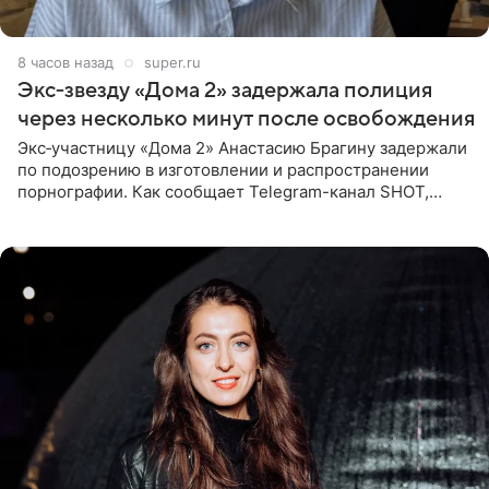
8 часов назад
super.ru
Экс‑звезду «Дома 2» задержала полиция
через несколько минут после освобождения
Экс‑участницу «Дома 2» Анастасию Брагину задержали
по подозрению в изготовлении и распространении
порнографии. Как сообщает Telegram-канал SHOT,
девушка может оказаться в СИЗО. Следствие
ходатайствует об