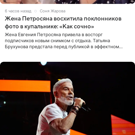
6 часов назад
Соня Жарова
Жена Петросяна восхитила поклонников
фото в купальнике: «Как сочно»
Жена Евгения Петросяна привела в восторг
подписчиков новым снимком с отдыха. Татьяна
Брухунова предстала перед публикой в эффектном
черно-сиреневом монокини, позируя прямо в бассейне.
«Ох, как сочно», «Татьяна,