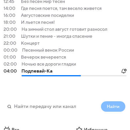
12:45
Без песен мир тесен
14:00
Где песня поется, там весело живется
16:00
Августовские посиделки
18:00
И льется песня!
20:00
На зимний стол август готовит разносол
21:00
Шутки и пение - иногда спасение
22:00
Концерт
00:00
Песенный венок России
01:00
Вечерок вечереется
02:00
Ночью все дороги гладки
04:00
Подпевай-Ка
Найти
Все
Избранные