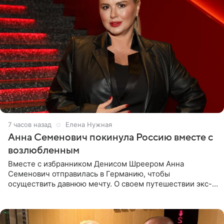
7 часов назад
Елена Нужная
Анна Семенович покинула Россию вместе с
возлюбленным
Вместе с избранником Денисом Шреером Анна
Семенович отправилась в Германию, чтобы
осуществить давнюю мечту. О своем путешествии экс-
солистка «Блестящих» рассказала поклонникам на
личной странице в социальной