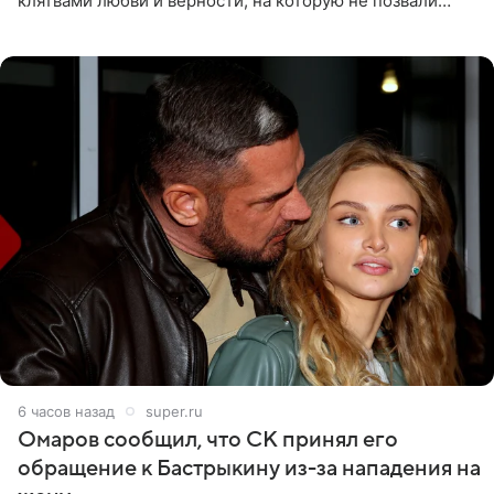
клятвами любви и верности, на которую не позвали
никого из клана Бекхэм. По словам инсайдеров, пара
считает это
6 часов назад
super.ru
Омаров сообщил, что СК принял его
обращение к Бастрыкину из-за нападения на