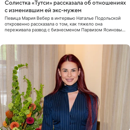
Солистка «Тутси» рассказала об отношениях
с изменившим ей экс-мужем
Певица Мария Вебер в интервью Наталье Подольской
откровенно рассказала о том, как тяжело она
переживала развод с бизнесменом Парвизом Ясиновым.
Артистка призналась, что измена бывшего супруга стала
для нее