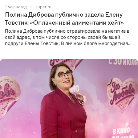
1 час назад
super.ru
Полина Диброва публично задела Елену
Товстик: «Оплаченный алиментами хейт»
Полина Диброва публично отреагировала на негатив в
свой адрес, в том числе со стороны своей бывшей
подруги Елены Товстик. В личном блоге многодетная
мама дала понять, что считает экс‑супругу Романа
Товстика