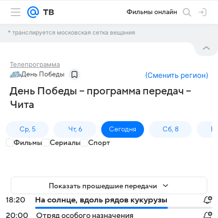
Фильмы онлайн
* транслируется московская сетка вещания
Телепрограмма
День Победы
(
Сменить регион
)
День Победы – программа передач –
Чита
Ср, 5
Чт, 6
Сегодня
Сб, 8
Вс
Фильмы
Сериалы
Спорт
Показать прошедшие передачи
18:20
На солнце, вдоль рядов кукурузы
20:00
Отряд особого назначения