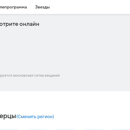
лепрограмма
Звезды
отрите онлайн
ируется московская сетка вещания
берцы
(
Сменить регион
)