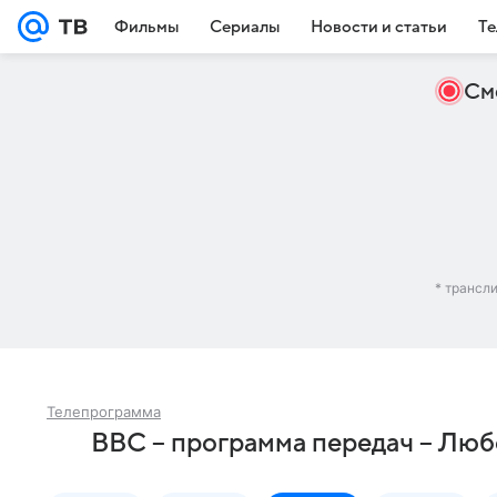
Фильмы
Сериалы
Новости и статьи
Те
См
* трансл
Телепрограмма
BBC – программа передач – Лю