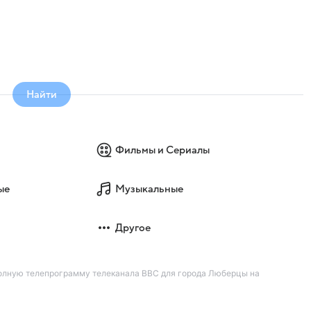
Найти
Фильмы и Сериалы
ые
Музыкальные
Другое
олную телепрограмму телеканала BBC для города Люберцы на