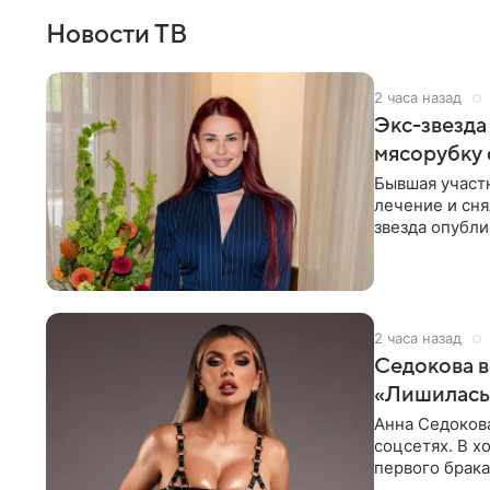
Новости ТВ
2 часа назад
Экс-звезда
мясорубку 
Бывшая участ
лечение и сня
звезда опубли
процесс снят
2 часа назад
Седокова в
«Лишилась 
Анна Седокова
соцсетях. В х
первого брака
ответственнос