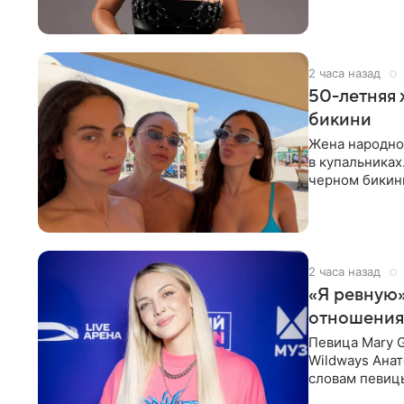
2 часа назад
50-летняя 
бикини
Жена народно
в купальниках
черном бикини
выбрала банд
2 часа назад
«Я ревную»
отношения
Певица Mary 
Wildways Анат
словам певицы
человека. Та