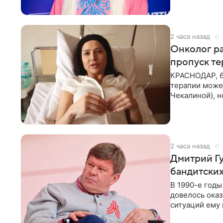
2 часа назад
Онколог ра
пропуск т
КРАСНОДАР, 6
терапии может
Чекалиной), 
здоровью не к
2 часа назад
Дмитрий Гу
бандитских
В 1990-е год
довелось оказ
ситуаций ему 
однако он