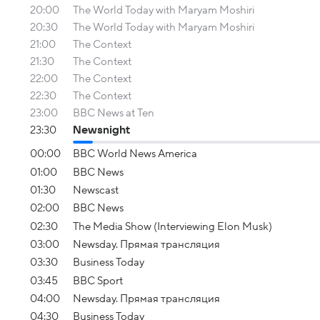
20:00
The World Today with Maryam Moshiri
20:30
The World Today with Maryam Moshiri
21:00
The Context
21:30
The Context
22:00
The Context
22:30
The Context
23:00
BBC News at Ten
23:30
Newsnight
00:00
BBC World News America
01:00
BBC News
01:30
Newscast
02:00
BBC News
02:30
The Media Show (Interviewing Elon Musk)
03:00
Newsday. Прямая трансляция
03:30
Business Today
03:45
BBC Sport
04:00
Newsday. Прямая трансляция
04:30
Business Today