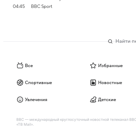
04:45
BBC Sport
Все
Избранные
Спортивные
Новостные
Увлечения
Детские
BBC — международный круглосуточный новостной телеканал BBC
«ТВ Mail».