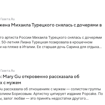
Газета.Ru
жена Михаила Турецкого снялась с дочерями в
го артиста России Михаила Турецкого снялась с дочерями
. 50-летняя Лиана Турецкая позировала в крошечном
 на пляже в Италии. Ее старшая дочь Сарина для отдыха
о
Газета.Ru
: Mary Gu откровенно рассказала об
х с мужем
Gu рассказала об отношениях с мужем — солистом группы
олием Борисовым. Артистку цитирует издание Popcake. По
, залог любви — это принять недостатки другого
кже