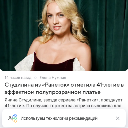
14 часов назад
Елена Нужная
Студилина из «Ранеток» отметила 41-летие в
эффектном полупрозрачном платье
Янина Студилина, звезда сериала «Ранетки», празднует
41-летие. По случаю торжества актриса выложила для
поклонников эффектный ролик, который записали
прошлой ночью. В кадре артистка предстала в
Используем
технологии рекомендаций
вечернем