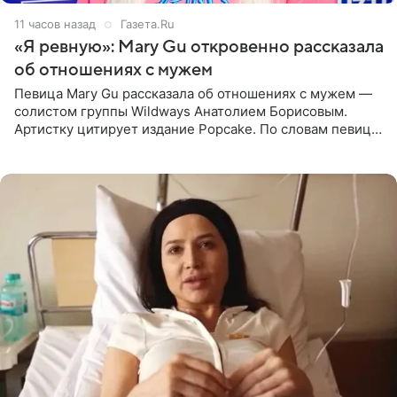
11 часов назад
Газета.Ru
«Я ревную»: Mary Gu откровенно рассказала
об отношениях с мужем
Певица Mary Gu рассказала об отношениях с мужем —
солистом группы Wildways Анатолием Борисовым.
Артистку цитирует издание Popcake. По словам певицы,
залог любви — это принять недостатки другого
человека. Также