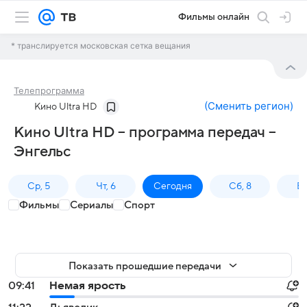
Фильмы онлайн
* транслируется московская сетка вещания
Телепрограмма
(
Сменить регион
)
Кино Ultra HD
Кино Ultra HD – программа передач –
Энгельс
Ср, 5
Чт, 6
Сегодня
Сб, 8
Вс
Фильмы
Сериалы
Спорт
Показать прошедшие передачи
09:41
Немая ярость