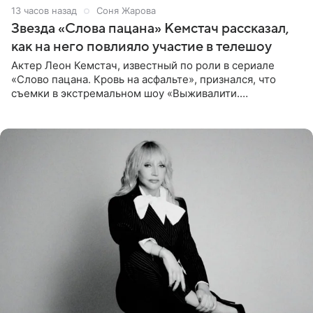
13 часов назад
Соня Жарова
Звезда «Слова пацана» Кемстач рассказал,
как на него повлияло участие в телешоу
Актер Леон Кемстач, известный по роли в сериале
«Слово пацана. Кровь на асфальте», признался, что
съемки в экстремальном шоу «Выживалити.
Наследники» кардинально повлияли на его образ жизни.
Подробностями он