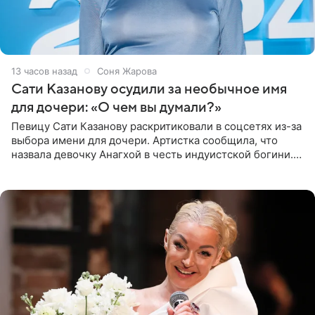
13 часов назад
Соня Жарова
Сати Казанову осудили за необычное имя
для дочери: «О чем вы думали?»
Певицу Сати Казанову раскритиковали в соцсетях из-за
выбора имени для дочери. Артистка сообщила, что
назвала девочку Анагхой в честь индуистской богини.
При этом исполнительница скрывала это имя от
поклонников