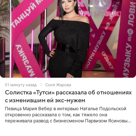
51 минуту назад
Соня Жарова
Солистка «Тутси» рассказала об отношениях
с изменившим ей экс-мужем
Певица Мария Вебер в интервью Наталье Подольской
откровенно рассказала о том, как тяжело она
переживала развод с бизнесменом Парвизом Ясиновым.
Артистка призналась, что измена бывшего супруга стала
для нее