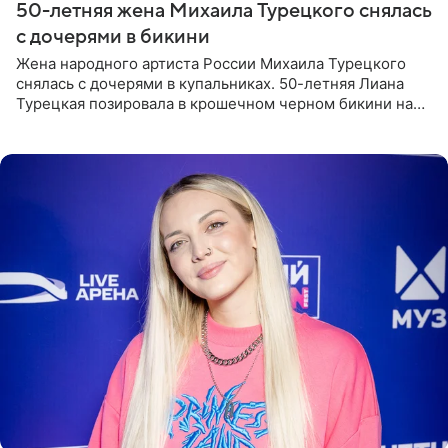
50-летняя жена Михаила Турецкого снялась
с дочерями в бикини
Жена народного артиста России Михаила Турецкого
снялась с дочерями в купальниках. 50-летняя Лиана
Турецкая позировала в крошечном черном бикини на
пляже в Италии. Ее старшая дочь Сарина для отдыха
выбрала бандо