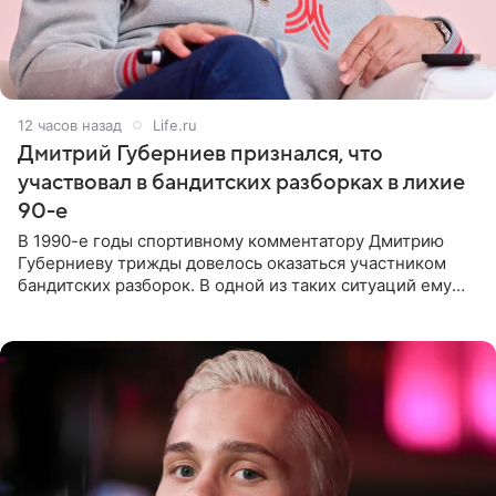
12 часов назад
Life.ru
Дмитрий Губерниев признался, что
участвовал в бандитских разборках в лихие
90-е
В 1990-е годы спортивному комментатору Дмитрию
Губерниеву трижды довелось оказаться участником
бандитских разборок. В одной из таких ситуаций ему
выдали тяжелый предмет и приказали вступить в драку,
однако он