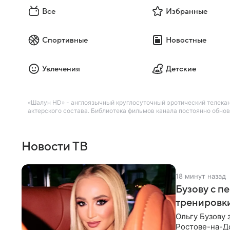
Все
Избранные
Спортивные
Новостные
Увлечения
Детские
«Шалун HD» - англоязычный круглосуточный эротический телекана
актерского состава. Библиотека фильмов канала постоянно обно
Новости ТВ
18 минут назад
Бузову с п
тренировки
Ольгу Бузову 
Ростове-на-До