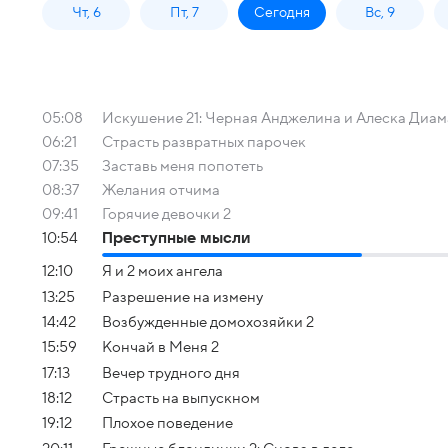
Чт, 6
Пт, 7
Сегодня
Вс, 9
05:08
Искушение 21: Черная Анджелина и Алеска Диа
06:21
Страсть развратных парочек
07:35
Заставь меня попотеть
08:37
Желания отчима
09:41
Горячие девочки 2
10:54
Преступные мысли
12:10
Я и 2 моих ангела
13:25
Разрешение на измену
14:42
Возбужденные домохозяйки 2
15:59
Кончай в Меня 2
17:13
Вечер трудного дня
18:12
Страсть на выпускном
19:12
Плохое поведение