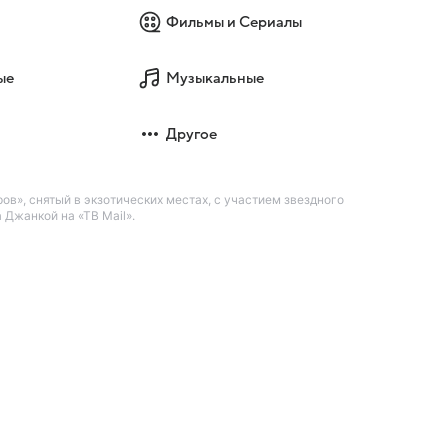
Фильмы и Сериалы
ые
Музыкальные
Другое
в», снятый в экзотических местах, с участием звездного
Джанкой на «ТВ Mail».