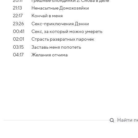
20:11
Грешные блондинки 2: Снова в деле
21:13
Ненасытные Домохозяйки
22:17
Кончай в меня
23:26
Секс-приключения Дэнни
00:41
Секс, за который можно умереть
02:01
Страсть развратных парочек
03:15
Заставь меня попотеть
04:17
Желания отчима