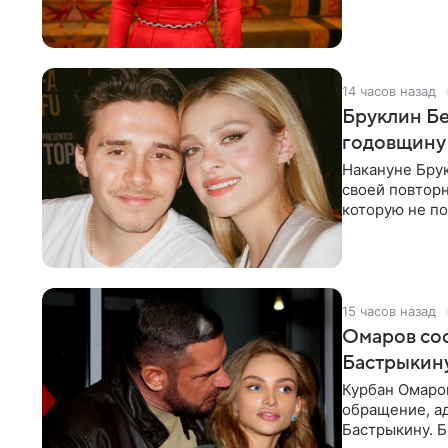
многого,
14 часов назад
Бруклин Бе
годовщину
Накануне Бру
своей повтор
которую не по
считает это
15 часов назад
Омаров соо
Бастрыкину
Курбан Омаро
обращение, а
Бастрыкину. 