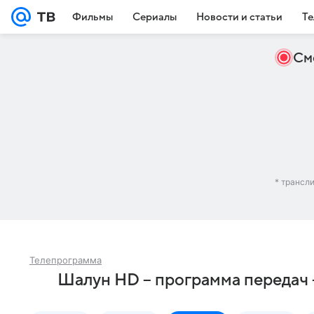
Фильмы
Сериалы
Новости и статьи
Те
См
* трансл
Телепрограмма
Шалун HD – программа передач