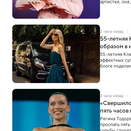
артистки, она
себе жить,
2 часа назад
55-летняя
образом в 
55-летняя Кла
эффектных су
блоге поделил
роли гостьи,
3 часа назад
«Свершилос
пять часов
Регина Тодоре
проспать пять
судьбы случил