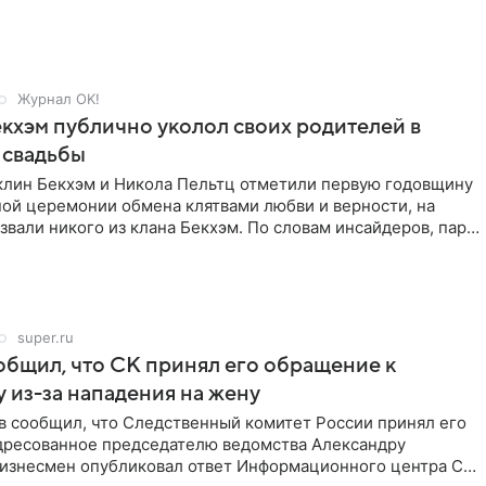
Журнал OK!
кхэм публично уколол своих родителей в
 свадьбы
клин Бекхэм и Никола Пельтц отметили первую годовщину
ной церемонии обмена клятвами любви и верности, на
звали никого из клана Бекхэм. По словам инсайдеров, пара
super.ru
бщил, что СК принял его обращение к
 из-за нападения на жену
в сообщил, что Следственный комитет России принял его
дресованное председателю ведомства Александру
Бизнесмен опубликовал ответ Информационного центра СК