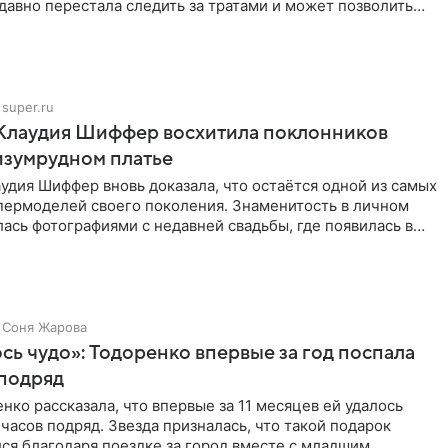
 давно перестала следить за тратами и может позволить
super.ru
 Клаудия Шиффер восхитила поклонников
изумрудном платье
удия Шиффер вновь доказала, что остаётся одной из самых
пермоделей своего поколения. Знаменитость в личном
ась фотографиями с недавней свадьбы, где появилась в
Соня Жарова
ь чудо»: Тодоренко впервые за год поспала
 подряд
нко рассказала, что впервые за 11 месяцев ей удалось
 часов подряд. Звезда призналась, что такой подарок
ся благодаря поездке за город вместе с младшим