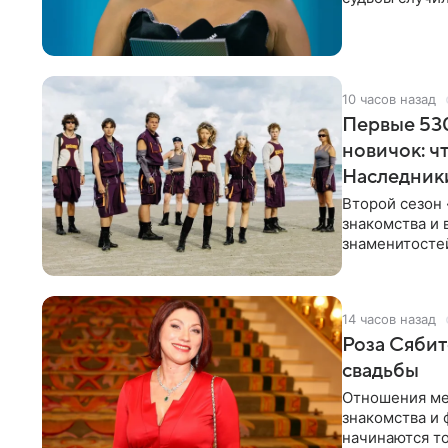
ребенком. Ар
10 часов назад
Первые 530
новичок: ч
Наследник
Второй сезон 
знакомства и 
знаменитостей
несколько дне
14 часов назад
Роза Сябит
свадьбы
Отношения ме
знакомства и 
начинаются то