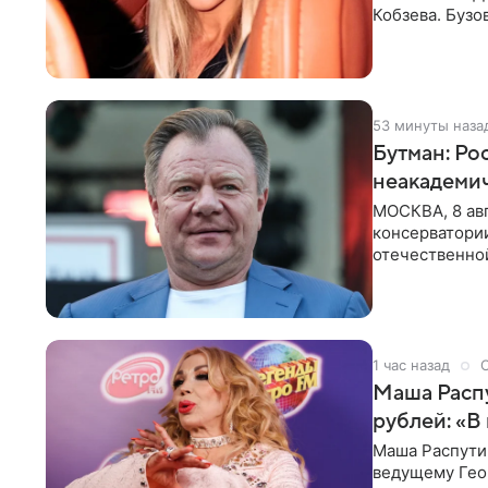
Кобзева. Бузо
утром,
53 минуты наза
Бутман: Ро
неакадеми
МОСКВА, 8 авг
консерватори
отечественной
исполнителей
1 час назад
Маша Распу
рублей: «В
Маша Распути
ведущему Гео