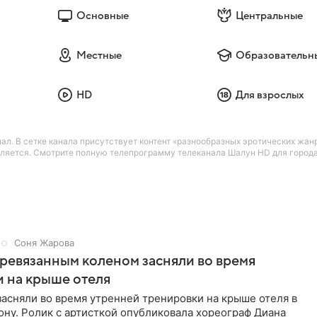
Основные
Центральные
Местные
Образовательн
HD
Для взрослых
л. В сетке канала присутствует контент «разнообразных эротических жанро
вляется. Смотрите полную телепрограмму телеканала Шалун HD для города 
Соня Жарова
еревязанным коленом засняли во время
 на крыше отеля
засняли во время утренней тренировки на крыше отеля в
ну. Ролик с артисткой опубликовала хореограф Диана