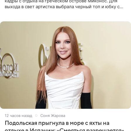
кадры с отдыха на греческом острове Миконос. Для
выхода в свет артистка выбрала черный топ и юбку с
высоким разрезом. Дополнили образ босоножки в тон,
серьги с
12 часов назад
Соня Жарова
Подольская прыгнула в море с яхты на
отдыхе в Испании: «Смеяться разрешается»