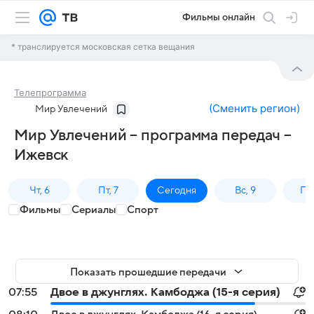
Фильмы онлайн
* транслируется московская сетка вещания
Телепрограмма
(
Сменить регион
)
Мир Увлечений
Мир Увлечений – программа передач –
Ижевск
Чт, 6
Пт, 7
Сегодня
Вс, 9
Пн,
Фильмы
Сериалы
Спорт
Показать прошедшие передачи
07:55
Двое в джунглях. Камбоджа (15-я серия)