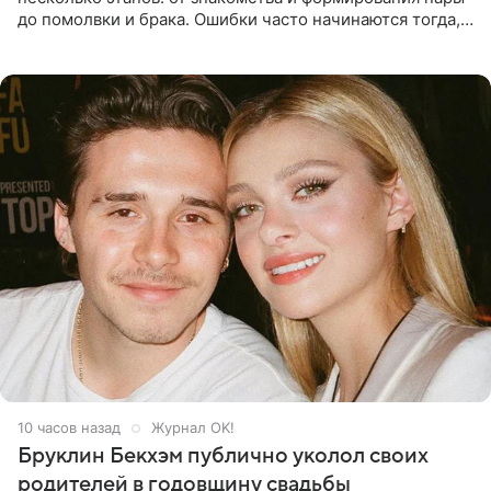
до помолвки и брака. Ошибки часто начинаются тогда,
когда один из партнеров требует от другого слишком
многого,
10 часов назад
Журнал OK!
Бруклин Бекхэм публично уколол своих
родителей в годовщину свадьбы