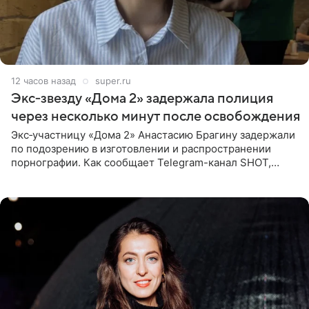
12 часов назад
super.ru
Экс‑звезду «Дома 2» задержала полиция
через несколько минут после освобождения
Экс‑участницу «Дома 2» Анастасию Брагину задержали
по подозрению в изготовлении и распространении
порнографии. Как сообщает Telegram-канал SHOT,
девушка может оказаться в СИЗО. Следствие
ходатайствует об