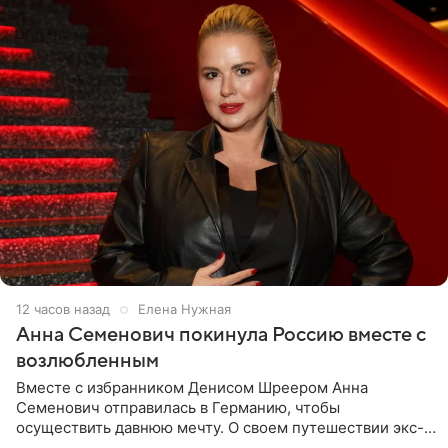
12 часов назад
Елена Нужная
Анна Семенович покинула Россию вместе с
возлюбленным
Вместе с избранником Денисом Шреером Анна
Семенович отправилась в Германию, чтобы
осуществить давнюю мечту. О своем путешествии экс-
солистка «Блестящих» рассказала поклонникам на