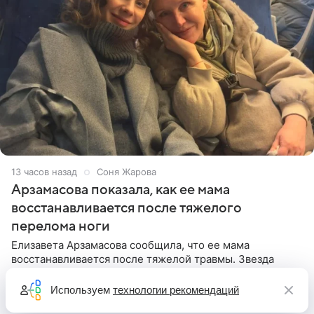
13 часов назад
Соня Жарова
Арзамасова показала, как ее мама
восстанавливается после тяжелого
перелома ноги
Елизавета Арзамасова сообщила, что ее мама
восстанавливается после тяжелой травмы. Звезда
сериала «Папины дочки» сообщила, что родительница
неудачно сломала ногу и перенесла операцию.
Используем
технологии рекомендаций
Арзамасова показала