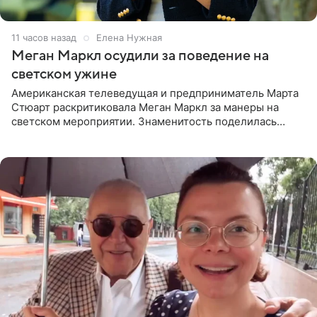
11 часов назад
Елена Нужная
Меган Маркл осудили за поведение на
светском ужине
Американская телеведущая и предприниматель Марта
Стюарт раскритиковала Меган Маркл за манеры на
светском мероприятии. Знаменитость поделилась
деталями личной встречи с герцогиней Сассекской,
пишет PageSix. По