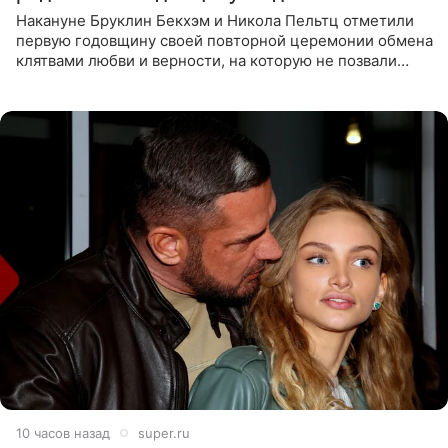
Накануне Бруклин Бекхэм и Никола Пельтц отметили
первую годовщину своей повторной церемонии обмена
клятвами любви и верности, на которую не позвали
никого из клана Бекхэм. По словам инсайдеров, пара
считает это
10 часов назад
super.ru