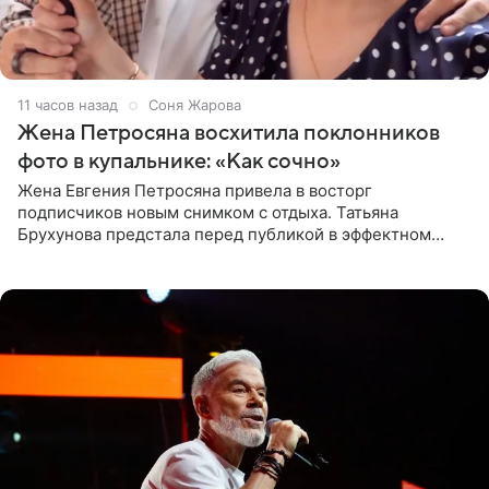
11 часов назад
Соня Жарова
Жена Петросяна восхитила поклонников
фото в купальнике: «Как сочно»
Жена Евгения Петросяна привела в восторг
подписчиков новым снимком с отдыха. Татьяна
Брухунова предстала перед публикой в эффектном
черно-сиреневом монокини, позируя прямо в бассейне.
«Ох, как сочно», «Татьяна,