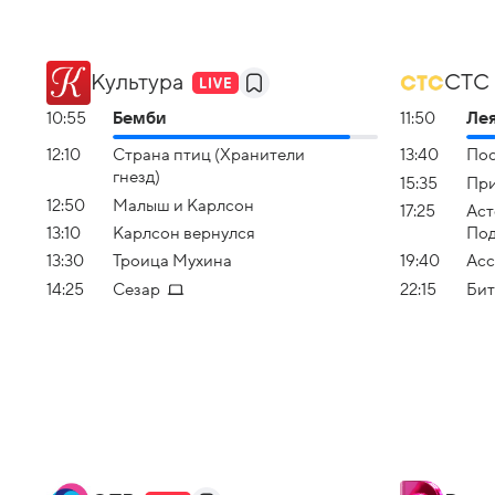
Культура
СТС
10:55
Бемби
11:50
Лея
12:10
Страна птиц (Хранители
13:40
Пос
гнезд)
15:35
При
12:50
Малыш и Карлсон
17:25
Аст
13:10
Карлсон вернулся
Под
13:30
Троица Мухина
19:40
Асс
14:25
Сезар
22:15
Бит