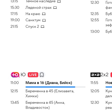
13:15
Темное наследие
12:30
Гот
15:30
Ледяной страх
фан
17:15
На краю
12:35
Буб
19:00
Санктум
12:55
Гот
зе
21:15
Спуск 2
13:00
Буб
Ю
2x2
11:00
Мама в 16 (Диана, Бийск)
11:55
Но
12:15
Беременна в 45 (Елизавета,
12:05
Кун
Химки)
дел
13:45
Беременна в 45 (Анна,
12:30
Кун
Владивосток)
реа