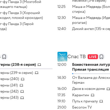
песенки (3-я серия)
г-фу Панда 3 (Мозгобой
жащего пальца)
12:25
Маша и Медведь (Бо
стирка)
г-фу Панда 3 (Хороший
кодил, плохой крокодил)
12:30
Маша и Медведь (Иде
рогатая)
г-фу Панда 3 (Герой
ода)
12:40
Дикий ангел (135-я се
4
Спас ТВ
ерны (238-я серия)
12:00
Божественная литур
Прямая трансляция
ерны (239-я серия)
14:30
От Валаама до Аляски
ерны (240)
Герман
ерны (241)
16:00
Двое в новом доме
ерны (242)
17:35
Карантин
ерны (243)
19:10
Путь к причалу
21:00
Бесогон TV