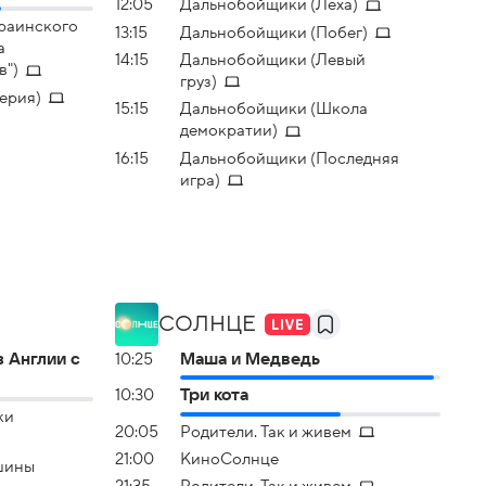
12:05
Дальнобойщики (Леха)
краинского
13:15
Дальнобойщики (Побег)
а
14:15
Дальнобойщики (Левый
в")
груз)
серия)
15:15
Дальнобойщики (Школа
демократии)
16:15
Дальнобойщики (Последняя
игра)
СОЛНЦЕ
 Англии с
10:25
Маша и Медведь
10:30
Три кота
ки
20:05
Родители. Так и живем
21:00
КиноСолнце
шины