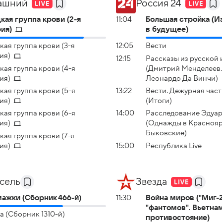
ашний
Россия 24
кая группа крови (2-я
11:04
Большая стройка (И
ия)
в будущее)
кая группа крови (3-я
12:05
Вести
ия)
12:15
Рассказы из русской
кая группа крови (4-я
(Дмитрий Менделеев.
ия)
Леонардо Да Винчи)
кая группа крови (5-я
13:22
Вести. Дежурная част
ия)
(Итоги)
кая группа крови (6-я
14:00
Расследование Эдуар
ия)
(Однажды в Краснояр
Быковские)
кая группа крови (7-я
ия)
15:00
Республика Live
сель
Звезда
ажки (Сборник 466-й)
11:30
Война миров ("Миг-
"фантомов". Вьетна
а (Сборник 1310-й)
противостояние)