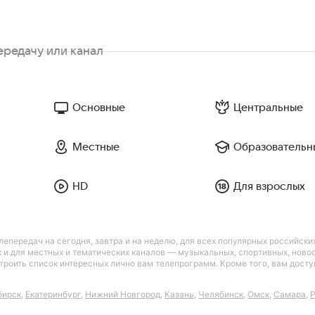
Основные
Центральные
Местные
Образовательн
HD
Для взрослых
лепередач на сегодня, завтра и на неделю, для всех популярных российск
так и для местных и тематических каналов — музыкальных, спортивных, нов
астроить список интересных лично вам телепрограмм. Кроме того, вам дос
бирск
,
Екатеринбург
,
Нижний Новгород
,
Казань
,
Челябинск
,
Омск
,
Самара
,
Р