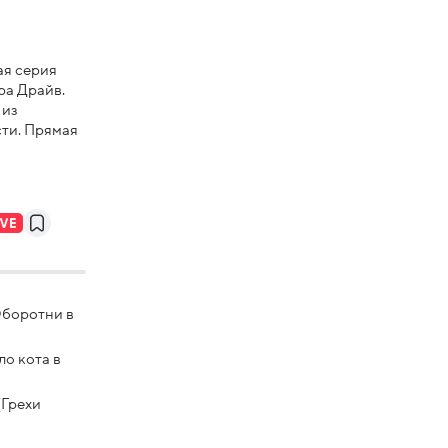
ая серия
ра Драйв.
 из
ти. Прямая
Оборотни в
ло кота в
(Грехи