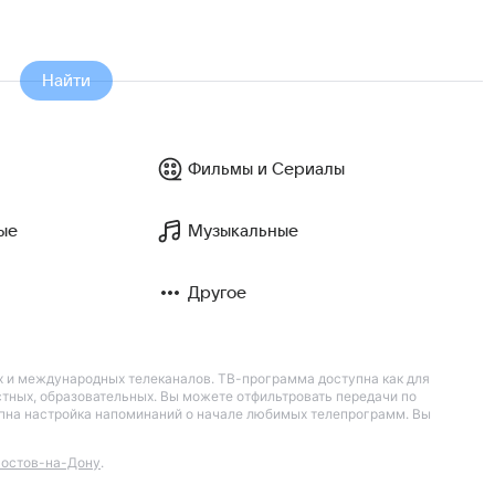
Найти
Фильмы и Сериалы
ые
Музыкальные
Другое
их и международных телеканалов. ТВ-программа доступна как для
остных, образовательных. Вы можете отфильтровать передачи по
тупна настройка напоминаний о начале любимых телепрограмм. Вы
остов-на-Дону
.