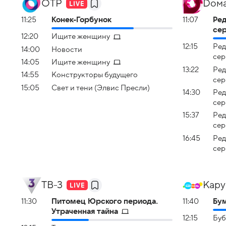
ОТР
Dом
11:25
Конек-Горбунок
11:07
Ред
сер
12:20
Ищите женщину
12:15
Ред
14:00
Новости
сер
14:05
Ищите женщину
13:22
Ред
14:55
Конструкторы будущего
сер
15:05
Свет и тени (Элвис Пресли)
14:30
Ред
сер
15:37
Ред
сер
16:45
Ред
сер
ТВ-3
Кару
11:30
Питомец Юрского периода.
11:40
Бум
Утраченная тайна
12:15
Буб