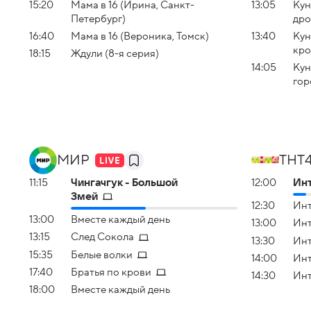
15:20
Мама в 16 (Ирина, Санкт-
13:05
Кун
Петербург)
дро
16:40
Мама в 16 (Вероника, Томск)
13:40
Кун
кро
18:15
Ждули (8-я серия)
14:05
Кун
гор
МИР
ТНТ
11:15
Чингачгук - Большой
12:00
Инт
Змей
12:30
Инт
13:00
Вместе каждый день
13:00
Инт
13:15
След Сокола
13:30
Инт
15:35
Белые волки
14:00
Инт
17:40
Братья по крови
14:30
Инт
18:00
Вместе каждый день