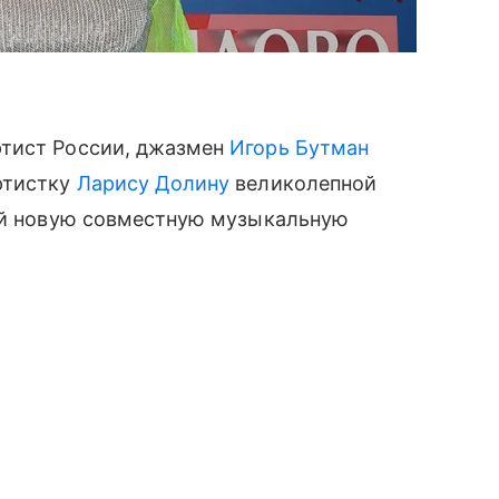
ртист России, джазмен
Игорь Бутман
ртистку
Ларису Долину
великолепной
ней новую совместную музыкальную