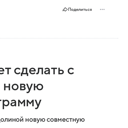
Поделиться
т сделать с
 новую
грамму
 Долиной новую совместную