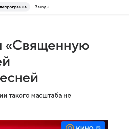
лепрограмма
Звезды
ал «Священную
ей
песней
ии такого масштаба не