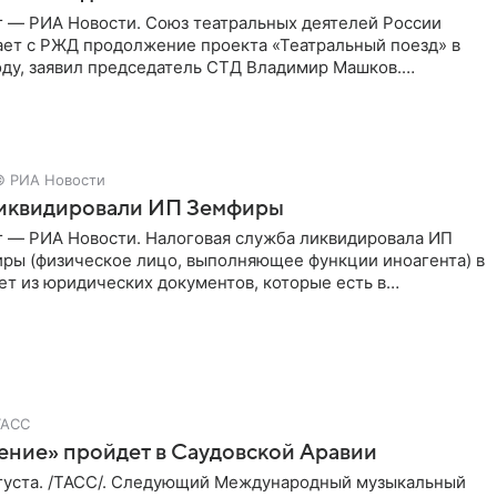
г — РИА Новости. Союз театральных деятелей России
ает с РЖД продолжение проекта «Театральный поезд» в
ду, заявил председатель СТД Владимир Машков.
ссии Владимир
© РИА Новости
ликвидировали ИП Земфиры
г — РИА Новости. Налоговая служба ликвидировала ИП
ры (физическое лицо, выполняющее функции иноагента) в
ет из юридических документов, которые есть в
и РИА
ТАСС
ение» пройдет в Саудовской Аравии
густа. /ТАСС/. Следующий Международный музыкальный