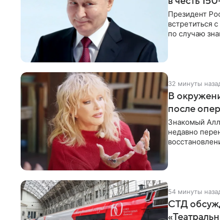
в честь 15
Президент Ро
встретиться с
по случаю зна
В этом
32 минуты наза
В окружени
после опе
Знакомый Алл
недавно перен
восстановлени
сможет вести
54 минуты наза
СТД обсуж
«Театральн