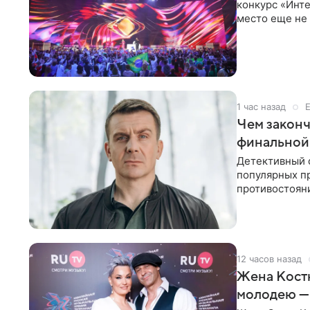
конкурс «Инте
место еще не
новостей о то
1 час назад
Чем законч
финальной
Детективный 
популярных п
противостоян
Петербурга с
12 часов назад
Жена Кост
молодею —