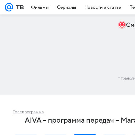
Фильмы
Сериалы
Новости и статьи
Те
См
* трансл
Телепрограмма
AIVA – программа передач – Маг