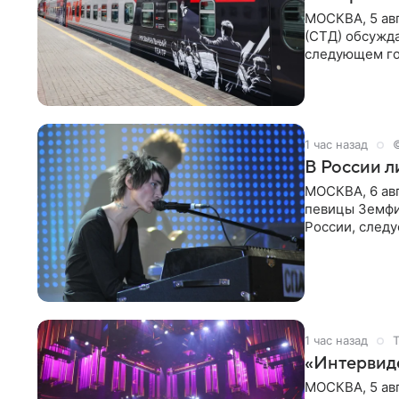
МОСКВА, 5 ав
(СТД) обсужд
следующем го
Президент Ро
1 час назад
В России 
МОСКВА, 6 ав
певицы Земфи
России, следу
распоряжени
1 час назад
«Интервид
МОСКВА, 5 ав