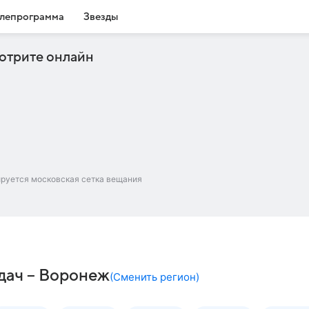
лепрограмма
Звезды
отрите онлайн
ируется московская сетка вещания
едач – Воронеж
(
Сменить регион
)