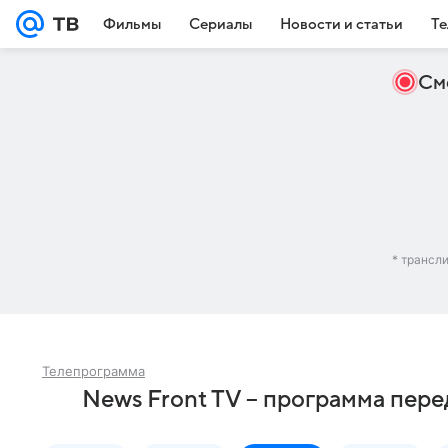
Фильмы
Сериалы
Новости и статьи
Те
См
* трансл
Телепрограмма
News Front TV – программа пер