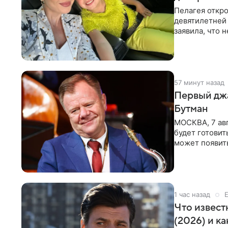
Пелагея откро
девятилетней
заявила, что 
Пелагея
58 минут назад
Первый джа
Бутман
МОСКВА, 7 авг
будет готовит
может появит
проработка
1 час назад
Что извест
(2026) и к