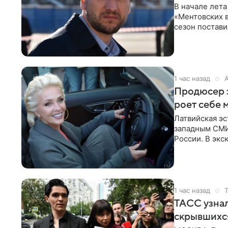
В начале лета
«Ментовских 
сезон постави
главной роли
1 час назад
Продюсер з
роет себе 
Латвийская эс
западным СМИ 
России. В экс
отметил, что
1 час назад
ТАСС узнал
скрывшихся