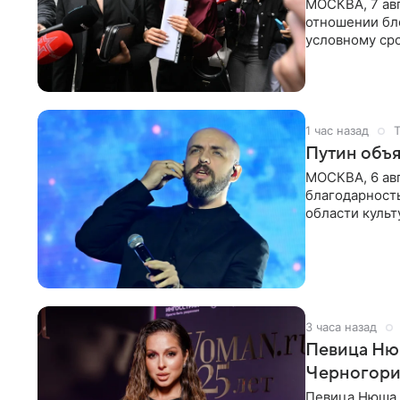
МОСКВА, 7 авг
отношении бл
условному сро
бизнес-партне
1 час назад
Путин объя
МОСКВА, 6 авг
благодарность
области культ
официальном
3 часа назад
Певица Нюш
Черногор
Певица Нюша 