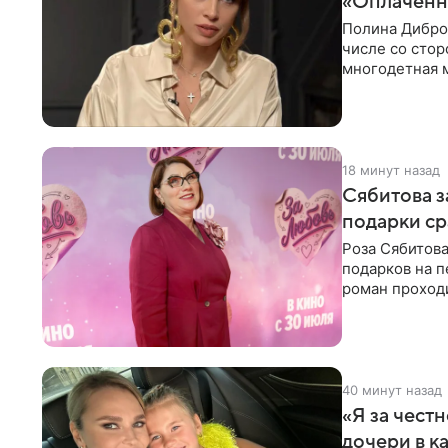
«Оплаченн
Полина Дибров
числе со стор
многодетная м
19 минут назад
Сябитова з
подарки ср
Роза Сябитова
подарков на п
роман проходи
партнера бол
41 минуту назад
«Я за честн
дочери в к