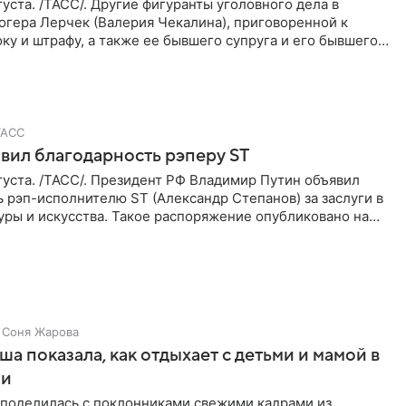
уста. /ТАСС/. Другие фигуранты уголовного дела в
огера Лерчек (Валерия Чекалина), приговоренной к
ку и штрафу, а также ее бывшего супруга и его бывшего
ра,
ТАСС
вил благодарность рэперу ST
уста. /ТАСС/. Президент РФ Владимир Путин объявил
 рэп-исполнителю ST (Александр Степанов) за заслуги в
уры и искусства. Такое распоряжение опубликовано на
Соня Жарова
а показала, как отдыхает с детьми и мамой в
ии
поделилась с поклонниками свежими кадрами из