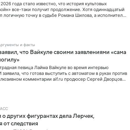
 2026 года стало известно, что история культовых
войн» все-таки получит продолжение. Хотя одиннадцатый
л логичную точку в судьбе Романа Шилова, а исполнитель
Аргументы и факты
аявил, что Вайкуле своими заявлениями «сама
могилу»
традная певица Лайма Вайкуле во время интервью
заявила, что готова выступить с автоматом в руках против
клюзивном комментарии aif.ru продюсер Сергей Дворцов
ТАСС
 о других фигурантах дела Лерчек,
 от следствия