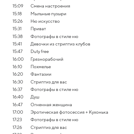
15:09
Смена настроения
15:18
Мыльные пузыри
15:26
Ню искусство
15:31
Приват
15:38
Фотографы в стиле ню
15:41
Девочки из стриптиз клубов
15:47
Duty free
16:00
Грязнорабочий
16:10
Похмелье
16:20
Фантазии
16:30
Стриптиз для вас
16:37
Фотографы в стиле ню
16:40
Душ
16:47
Огненная женщина
17:00
Эротическая фотосессия + Кухонька
17:23
Фотографы в стиле ню
17:26
Стриптиз для вас