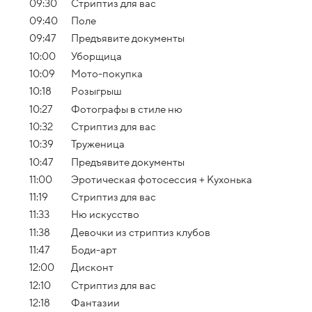
09:30
Стриптиз для вас
09:40
Поле
09:47
Предъявите документы
10:00
Уборщица
10:09
Мото-покупка
10:18
Розыгрыш
10:27
Фотографы в стиле ню
10:32
Стриптиз для вас
10:39
Труженица
10:47
Предъявите документы
11:00
Эротическая фотосессия + Кухонька
11:19
Стриптиз для вас
11:33
Ню искусство
11:38
Девочки из стриптиз клубов
11:47
Боди-арт
12:00
Дисконт
12:10
Стриптиз для вас
12:18
Фантазии