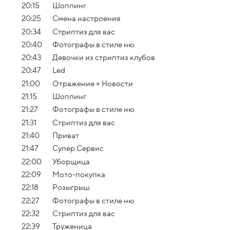
20:15
Шоппинг
20:25
Смена настроения
20:34
Стриптиз для вас
20:40
Фотографы в стиле ню
20:43
Девочки из стриптиз клубов
20:47
Led
21:00
Отражение + Новости
21:15
Шоппинг
21:27
Фотографы в стиле ню
21:31
Стриптиз для вас
21:40
Приват
21:47
Супер Сервис
22:00
Уборщица
22:09
Мото-покупка
22:18
Розыгрыш
22:27
Фотографы в стиле ню
22:32
Стриптиз для вас
22:39
Труженица