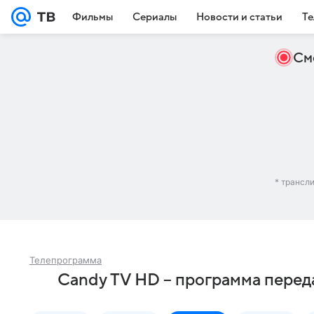
Фильмы
Сериалы
Новости и статьи
Те
См
* трансл
Телепрограмма
Candy TV HD – программа переда