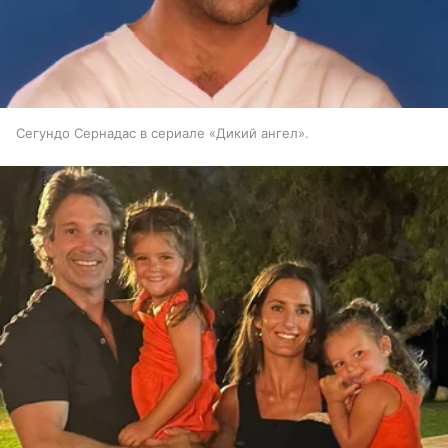
Сегундо Сернадас в сериале «Дикий ангел».