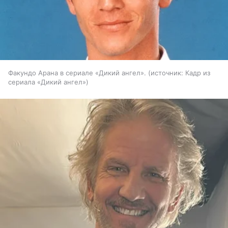
Факундо Арана в сериале «Дикий ангел».
источник:
Кадр из
сериала «Дикий ангел»