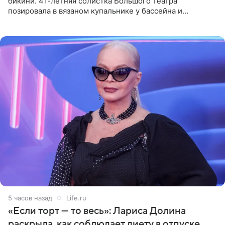
бикини. 41-летняя солистка Большого театра
позировала в вязаном купальнике у бассейна и
опубликовала фото в личном блоге. Артистка
поделилась кадрами с отдыха за
5 часов назад
Life.ru
«Если торт — то весь»: Лариса Долина
раскрыла, как соблюдает диету в отпуске