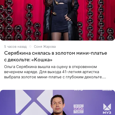
5 часов назад
Соня Жарова
Серябкина снялась в золотом мини-платье
с декольте: «Кошка»
Ольга Серябкина вышла на сцену в откровенном
вечернем наряде. Для выхода 41-летняя артистка
выбрала золотое мини-платье с глубоким декольте.
Дополнением к образу стали бежевые мюли. Стилисты
выпрямили волосы