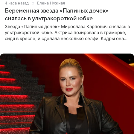
4 часа назад
Елена Нужная
Беременная звезда «Папиных дочек»
снялась в ультракороткой юбке
Звезда «Папиных дочек» Мирослава Карпович снялась в
ультракороткой юбке. Актриса позировала в гримерке,
сидя в кресле, и сделала несколько селфи. Кадры она
опубликовала на личной странице в социальной сети.