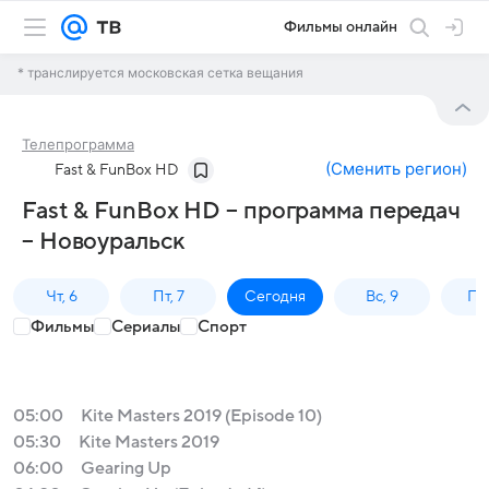
Фильмы онлайн
* транслируется московская сетка вещания
Телепрограмма
(
Сменить регион
)
Fast & FunBox HD
Fast & FunBox HD – программа передач
– Новоуральск
Чт, 6
Пт, 7
Сегодня
Вс, 9
Пн,
Фильмы
Сериалы
Спорт
05:00
Kite Masters 2019 (Episode 10)
05:30
Kite Masters 2019
06:00
Gearing Up