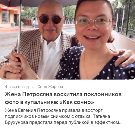
4 часа назад
Соня Жарова
Жена Петросяна восхитила поклонников
фото в купальнике: «Как сочно»
Жена Евгения Петросяна привела в восторг
подписчиков новым снимком с отдыха. Татьяна
Брухунова предстала перед публикой в эффектном
черно-сиреневом монокини, позируя прямо в бассейне.
«Ох, как сочно», «Татьяна,