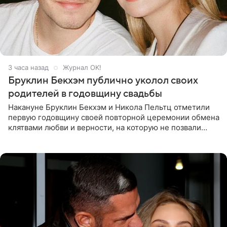
3 часа назад
Журнал OK!
Бруклин Бекхэм публично уколол своих
родителей в годовщину свадьбы
Накануне Бруклин Бекхэм и Никола Пельтц отметили
первую годовщину своей повторной церемонии обмена
клятвами любви и верности, на которую не позвали
никого из клана Бекхэм. По словам инсайдеров, пара
считает это