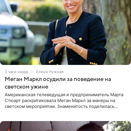
3 часа назад
Елена Нужная
Меган Маркл осудили за поведение на
светском ужине
Американская телеведущая и предприниматель Марта
Стюарт раскритиковала Меган Маркл за манеры на
светском мероприятии. Знаменитость поделилась
деталями личной встречи с герцогиней Сассекской,
пишет PageSix. По