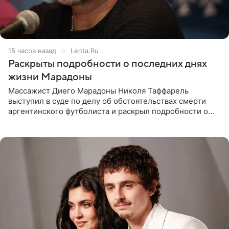
15 часов назад
Lenta.Ru
Раскрыты подробности о последних днях
жизни Марадоны
Массажист Диего Марадоны Николя Таффарель
выступил в суде по делу об обстоятельствах смерти
аргентинского футболиста и раскрыл подробности о
последних днях его жизни. Его слова приводит AFP. На
заседании