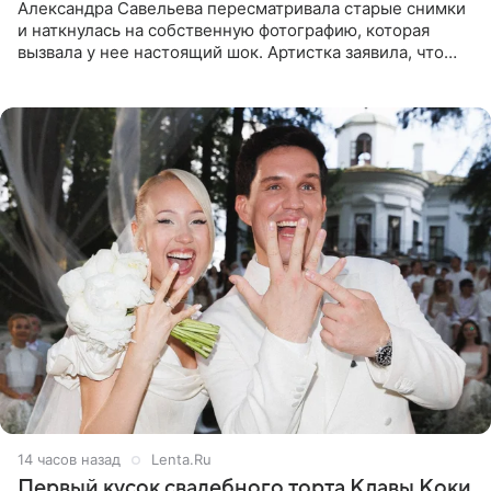
Александра Савельева пересматривала старые снимки
и наткнулась на собственную фотографию, которая
вызвала у нее настоящий шок. Артистка заявила, что
пропасть между ее прошлым и нынешним обликом
огромна. При
14 часов назад
Lenta.Ru
Первый кусок свадебного торта Клавы Коки