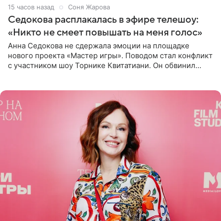
15 часов назад
Соня Жарова
Седокова расплакалась в эфире телешоу:
«Никто не смеет повышать на меня голос»
Анна Седокова не сдержала эмоции на площадке
нового проекта «Мастер игры». Поводом стал конфликт
с участником шоу Торнике Квитатиани. Он обвинил
певицу в нечестной игре, и словесная перепалка
переросла в