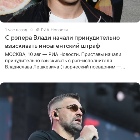
1 час назад
© РИА Новости
С рэпера Влади начали принудительно
взыскивать иноагентский штраф
МОСКВА, 10 авг — РИА Новости. Приставы начали
принудительно взыскивать с рэп-исполнителя
Владислава Лешкевича (творческий псевдоним —
Влади; признан иноагентом в РФ) штраф за нарушение
порядка деятельности