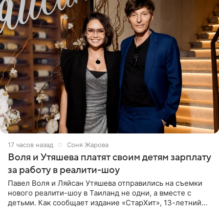
17 часов назад
Соня Жарова
Воля и Утяшева платят своим детям зарплату
за работу в реалити-шоу
Павел Воля и Ляйсан Утяшева отправились на съемки
нового реалити-шоу в Таиланд не одни, а вместе с
детьми. Как сообщает издание «СтарХит», 13-летний
Роберт и 11-летняя София не просто сопровождают