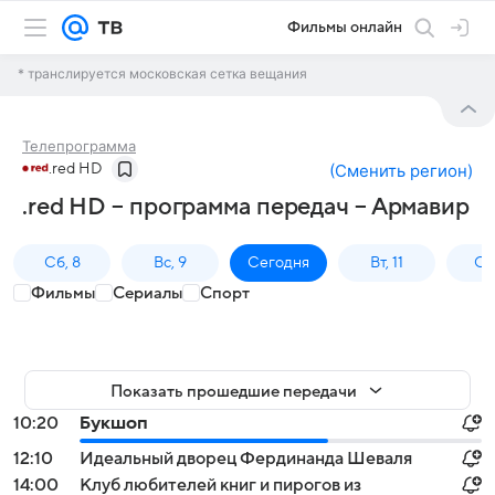
Фильмы онлайн
* транслируется московская сетка вещания
Телепрограмма
.red HD
(
Сменить регион
)
.red HD – программа передач – Армавир
Сб, 8
Вс, 9
Сегодня
Вт, 11
Ср,
Фильмы
Сериалы
Спорт
Показать прошедшие передачи
10:20
Букшоп
12:10
Идеальный дворец Фердинанда Шеваля
14:00
Клуб любителей книг и пирогов из