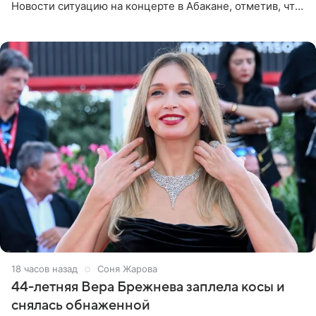
Новости ситуацию на концерте в Абакане, отметив, что
во время исполнения песни «Братья-славяне» он
обменивался
18 часов назад
Соня Жарова
44-летняя Вера Брежнева заплела косы и
снялась обнаженной