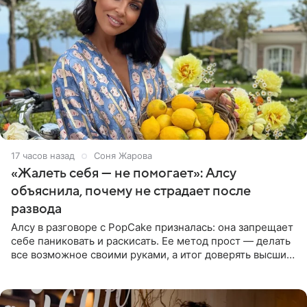
17 часов назад
Соня Жарова
«Жалеть себя — не помогает»: Алсу
объяснила, почему не страдает после
развода
Алсу в разговоре с PopCake призналась: она запрещает
себе паниковать и раскисать. Ее метод прост — делать
все возможное своими руками, а итог доверять высшим
силам. Певица утверждает, что истерики и потеря