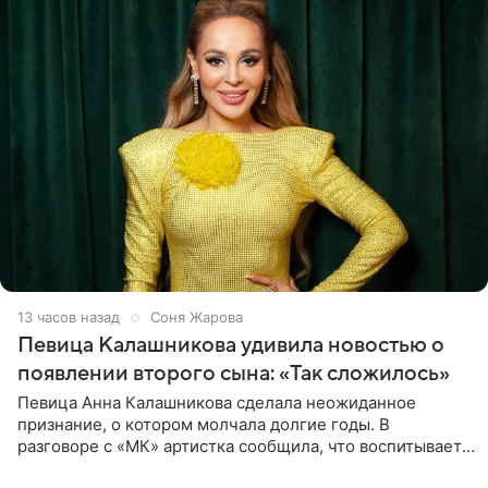
13 часов назад
Соня Жарова
Певица Калашникова удивила новостью о
появлении второго сына: «Так сложилось»
Певица Анна Калашникова сделала неожиданное
признание, о котором молчала долгие годы. В
разговоре с «МК» артистка сообщила, что воспитывает
не одного, а сразу двух сыновей. «На самом деле я