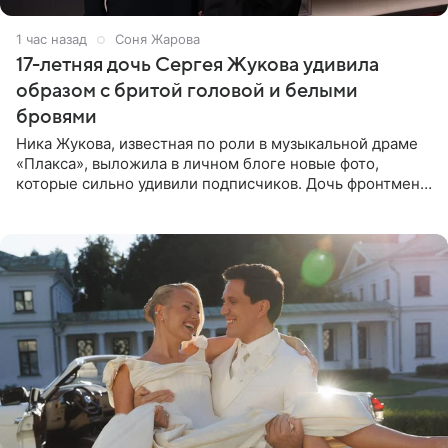
1 час назад
Соня Жарова
17-летняя дочь Сергея Жукова удивила
образом с бритой головой и белыми
бровями
Ника Жукова, известная по роли в музыкальной драме
«Плакса», выложила в личном блоге новые фото,
которые сильно удивили подписчиков. Дочь фронтмена
группы «Руки Вверх!» Сергея Жукова предстала перед
публикой с