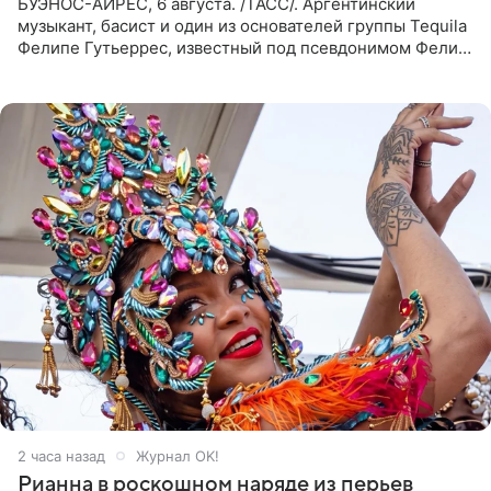
БУЭНОС-АЙРЕС, 6 августа. /ТАСС/. Аргентинский
музыкант, басист и один из основателей группы Tequila
Фелипе Гутьеррес, известный под псевдонимом Фелипе
Липе, умер на 69-м году жизни. Об этом сообщил его
бывший
2 часа назад
Журнал OK!
Рианна в роскошном наряде из перьев