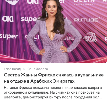
1 час назад
Соня Жарова
Сестра Жанны Фриске снялась в купальнике
на отдыхе в Арабских Эмиратах
Наталья Фриске показала поклонникам свежие кадры в
откровенном купальнике. На снимках она позирует на
шезлонге, демонстрируя фигуру после похудения более
чем на десять килограммов. В подписи к посту