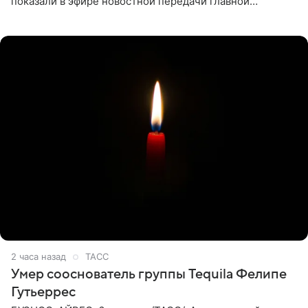
показали в эфире новостной передачи главной
государственной телерадиовещательной корпорации
Испании RTVE.
2 часа назад
ТАСС
Умер сооснователь группы Tequila Фелипе
Гутьеррес