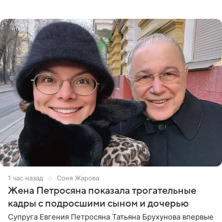
ними в 2021 году в прямом эфире канала «Матч ТВ». В
разговоре с
1 час назад
Соня Жарова
Жена Петросяна показала трогательные
кадры с подросшими сыном и дочерью
Супруга Евгения Петросяна Татьяна Брухунова впервые