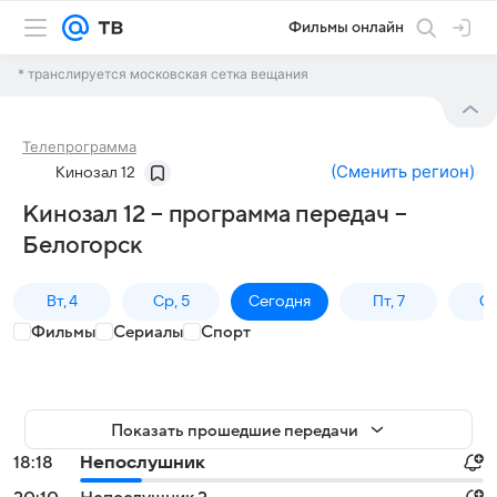
Фильмы онлайн
* транслируется московская сетка вещания
Телепрограмма
(
Сменить регион
)
Кинозал 12
Кинозал 12 – программа передач –
Белогорск
Вт, 4
Ср, 5
Сегодня
Пт, 7
Сб
Фильмы
Сериалы
Спорт
Показать прошедшие передачи
18:18
Непослушник