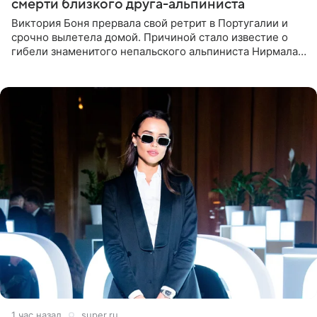
смерти близкого друга-альпиниста
Виктория Боня прервала свой ретрит в Португалии и
срочно вылетела домой. Причиной стало известие о
гибели знаменитого непальского альпиниста Нирмала
«Нимса» Пурджи, которого модель называла своим
близким другом
1 час назад
super.ru