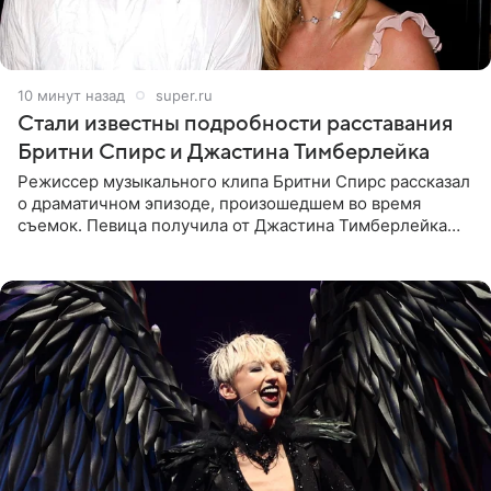
10 минут назад
super.ru
Стали известны подробности расставания
Бритни Спирс и Джастина Тимберлейка
Режиссер музыкального клипа Бритни Спирс рассказал
о драматичном эпизоде, произошедшем во время
съемок. Певица получила от Джастина Тимберлейка
сообщение о расставании прямо на площадке. По
словам постановщика,