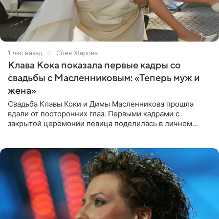
1 час назад
Соня Жарова
Клава Кока показала первые кадры со
свадьбы с Масленниковым: «Теперь муж и
жена»
Свадьба Клавы Коки и Димы Масленникова прошла
вдали от посторонних глаз. Первыми кадрами с
закрытой церемонии певица поделилась в личном
блоге. Артистка выложила серию свадебных снимков и
оставила лаконичную