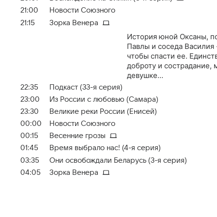
21:00
Новости Союзного
21:15
Зорка Венера
История юной Оксаны, по
Павлы и соседа Василия 
чтобы спасти ее. Единст
доброту и сострадание,
девушке…
22:35
Подкаст (33-я серия)
23:00
Из России с любовью (Самара)
23:30
Великие реки России (Енисей)
00:00
Новости Союзного
00:15
Весенние грозы
01:45
Время выбрало нас! (4-я серия)
03:35
Они освобождали Беларусь (3-я серия)
04:05
Зорка Венера