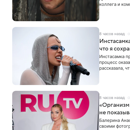
коллега и ком
8 часов назад
Инстасамка
что я сохр
Инстасамка пр
процесс оказа
рассказала, ч
«ужасно
8 часов назад
«Организм 
не показыв
Балерина Анас
своими фотогр