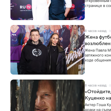
откровенным 
странице в со
время отпуска
8 часов назад
Жена футбо
возлюбленн
Жена Павла Ма
затяжного ко
ходе общения 
раньше судил 
8 часов назад
«Отойдите,
Куценко на
Актер Гоша Ку
драки на съем