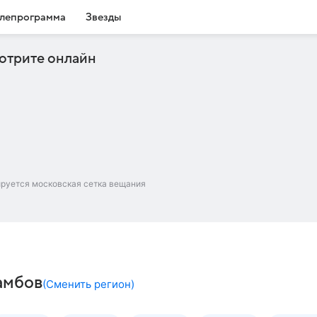
лепрограмма
Звезды
отрите онлайн
ируется московская сетка вещания
амбов
(
Сменить регион
)