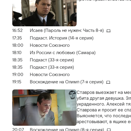
16:52
Исаев (Пароль не нужен: Часть 8-я)
17:35
Подкаст. История (14-я серия)
18:00
Новости Союзного
18:10
Из России с любовью (Самара)
18:35
Подкаст (33-я серия)
18:35
Подкаст (33-я серия)
19:00
Новости Союзного
19:15
Восхождение на Олимп (7-я серия)
Ставров выезжает на мес
убита другая девушка. Э
украденного. Алексей т
Ставрова и просит ее сп
Выясняется, что последн
арестовывают, в ящике е
20:07
Восхождение на Олимп (8-я серия)