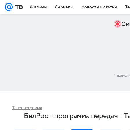
Фильмы
Сериалы
Новости и статьи
Те
См
* трансл
Телепрограмма
БелРос – программа передач – Т