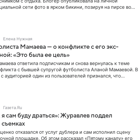
снимком с отдыха. Блогер опубликовала на личной
циальной сети фото в ярком бикини, позируя на пирсе во
 в Турции,
Елена Нужная
листа Мамаева — о конфликте с его экс-
ой: «Это была ее цель»
маева ответила подписчикам и снова вернулась к теме
нфликта с бывшей супругой футболиста Аланой Мамаевой. В
с аудиторией один из пользователей признался, что
о
Газета.Ru
 я сам буду драться»: Журавлев поддел
 съемках
ценко отказался от услуг дублера и сам исполнил сцену
очной площадке. Об этом рассказал «Пятому каналу» его