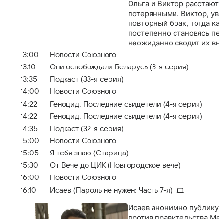
Ольга и Виктор расстают
потерянными. Виктор, ув
повторный брак, тогда к
постепенно становясь пе
неожиданно сводит их в
13:00
Новости Союзного
13:10
Они освобождали Беларусь (3-я серия)
13:35
Подкаст (33-я серия)
14:00
Новости Союзного
14:22
Геноцид. Последние свидетели (4-я серия)
14:22
Геноцид. Последние свидетели (4-я серия)
14:35
Подкаст (32-я серия)
15:00
Новости Союзного
15:05
Я тебя знаю (Старица)
15:30
От Вече до ЦИК (Новгородское вече)
16:00
Новости Союзного
16:10
Исаев (Пароль не нужен: Часть 7-я)
Исаев анонимно публику
против правительства М