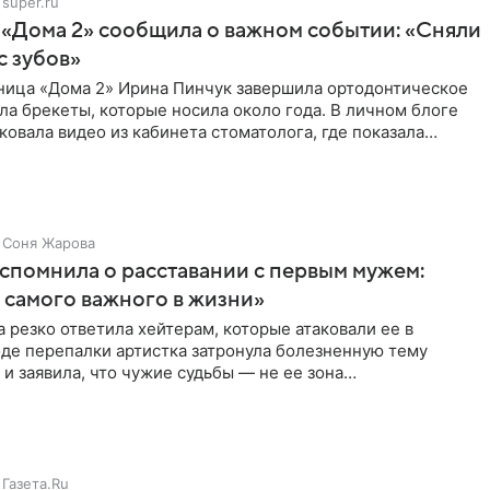
super.ru
 «Дома 2» сообщила о важном событии: «Сняли
с зубов»
ница «Дома 2» Ирина Пинчук завершила ортодонтическое
ла брекеты, которые носила около года. В личном блоге
ковала видео из кабинета стоматолога, где показала
ия
Соня Жарова
спомнила о расставании с первым мужем:
самого важного в жизни»
 резко ответила хейтерам, которые атаковали ее в
оде перепалки артистка затронула болезненную тему
 и заявила, что чужие судьбы — не ее зона
ти. От Валентина
Газета.Ru