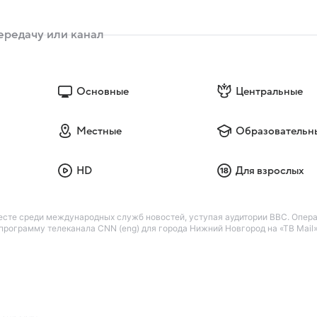
Основные
Центральные
Местные
Образовательн
HD
Для взрослых
есте среди международных служб новостей, уступая аудитории BBC. Опер
рограмму телеканала CNN (eng) для города Нижний Новгород на «ТВ Mail»