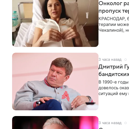
Онколог ра
пропуск т
КРАСНОДАР, 6
терапии может
Чекалиной), 
здоровью не к
3 часа назад
Дмитрий Гу
бандитских
В 1990-е год
довелось оказ
ситуаций ему 
однако он
3 часа назад