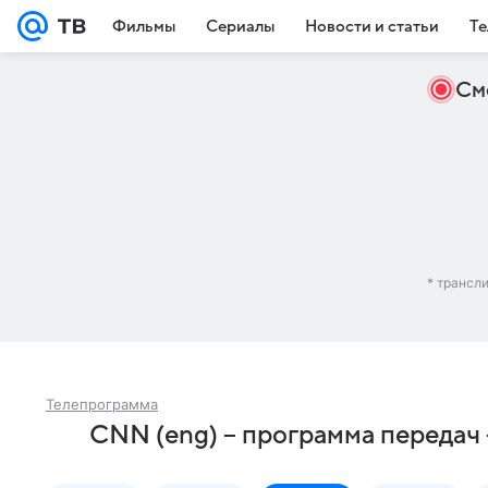
Фильмы
Сериалы
Новости и статьи
Те
См
* трансл
Телепрограмма
CNN (eng) – программа передач