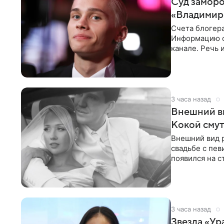
Суд заморо
«Владимир
Счета блогер
Информацию о
канале. Речь 
разбирательст
3 часа назад
Внешний ви
Кокой смут
Внешний вид 
свадьбе с пев
появился на с
признанной
3 часа назад
Звезда «Ур