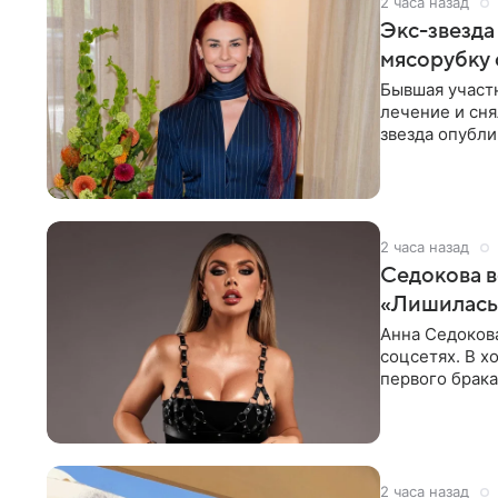
2 часа назад
Экс-звезда
мясорубку 
Бывшая участ
лечение и сня
звезда опубли
процесс снят
2 часа назад
Седокова в
«Лишилась 
Анна Седокова
соцсетях. В х
первого брака
ответственнос
2 часа назад