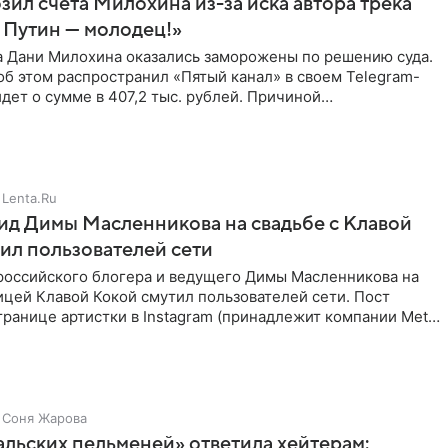
зил счета Милохина из-за иска автора трека
 Путин — молодец!»
а Дани Милохина оказались заморожены по решению суда.
б этом распространил «Пятый канал» в своем Telegram-
идет о сумме в 407,2 тыс. рублей. Причиной
ва стал
Lenta.Ru
д Димы Масленникова на свадьбе с Клавой
ил пользователей сети
российского блогера и ведущего Димы Масленникова на
ицей Клавой Кокой смутил пользователей сети. Пост
транице артистки в Instagram (принадлежит компании Meta,
Соня Жарова
альских пельменей» ответила хейтерам: