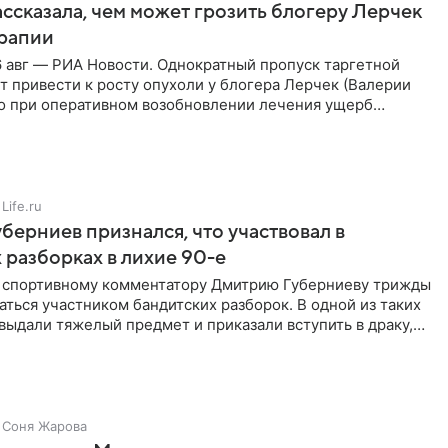
ссказала, чем может грозить блогеру Лерчек
ерапии
 авг — РИА Новости. Однократный пропуск таргетной
 привести к росту опухоли у блогера Лерчек (Валерии
но при оперативном возобновлении лечения ущерб
ритичен,
Life.ru
берниев признался, что участвовал в
 разборках в лихие 90-е
ы спортивному комментатору Дмитрию Губерниеву трижды
аться участником бандитских разборок. В одной из таких
выдали тяжелый предмет и приказали вступить в драку,
Соня Жарова