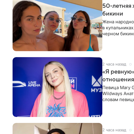
50-летняя 
бикини
Жена народно
в купальниках
черном бикини
выбрала банд
2 часа назад
«Я ревную»
отношения
Певица Mary 
Wildways Анат
словам певицы
человека. Та
2 часа назад