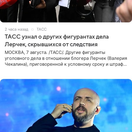
2 часа назад
ТАСС
ТАСС узнал о других фигурантах дела
Лерчек, скрывшихся от следствия
МОСКВА, 7 августа. /ТАСС/. Другие фигуранты
уголовного дела в отношении блогера Лерчек (Валерия
Чекалина), приговоренной к условному сроку и штрафу,
а также ее бывшего супруга и его бывшего бизнес-
партнера,