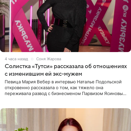
4 часа назад
Соня Жарова
Солистка «Тутси» рассказала об отношениях
с изменившим ей экс-мужем
Певица Мария Вебер в интервью Наталье Подольской
откровенно рассказала о том, как тяжело она
переживала развод с бизнесменом Парвизом Ясиновым.
Артистка призналась, что измена бывшего супруга стала
для нее