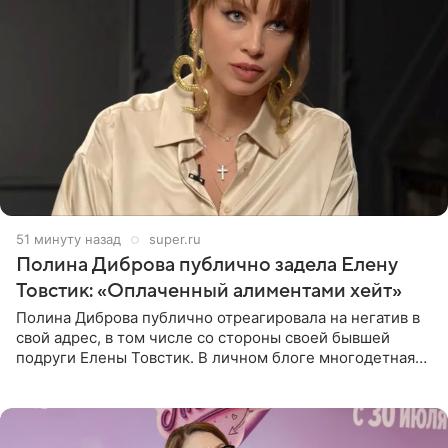
51 минуту назад
super.ru
Полина Диброва публично задела Елену
Товстик: «Оплаченный алиментами хейт»
Полина Диброва публично отреагировала на негатив в
свой адрес, в том числе со стороны своей бывшей
подруги Елены Товстик. В личном блоге многодетная
мама дала понять, что считает экс‑супругу Романа
Товстика