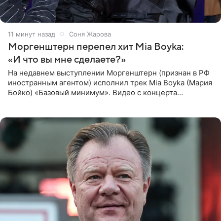
11 минут назад
Соня Жарова
Моргенштерн перепел хит Mia Boyka:
«И что вы мне сделаете?»
На недавнем выступлении Моргенштерн (признан в РФ
иностранным агентом) исполнил трек Mia Boyka (Мария
Бойко) «Базовый минимум». Видео с концерта
опубликовала Алена Жигалова в своем Telegram-
канале. «Доброе утро