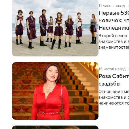
11 часов назад
Первые 530
новичок: ч
Наследник
Второй сезон 
знакомства и 
знаменитостей
несколько дне
15 часов назад
Роза Сябит
свадьбы
Отношения ме
знакомства и 
начинаются то
многого,