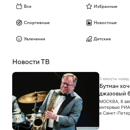
Все
Избранные
Спортивные
Новостные
Увлечения
Детские
Новости ТВ
3 минуты назад
Бутман хоч
джазовый 
МОСКВА, 8 ав
интервью РИА 
в Санкт-Пете
объединит дж