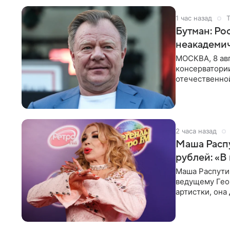
1 час назад
Бутман: Ро
неакадеми
МОСКВА, 8 авг
консерватори
отечественной
исполнителей
2 часа назад
Маша Распу
рублей: «В
Маша Распути
ведущему Гео
артистки, она
себе жить,