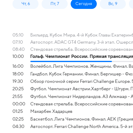
Чт, 6
Пт, 7
Сегодня
Вс, 9
05:10
Бильярд. Кубок Мира. 4-й Кубок Главы Екатерин
07:10
Автоспорт. ADAC GT4 Germany. 3-й этап. Ошерсл
08:40
Стендовая стрельба. Всероссийские соревнова
10:00
Гольф. Чемпионат России. Прямая трансляци
16:00
Волейбол. Лига Чемпионов. Женщины. Финал. Ва
18:00
Гандбол. Кубок Германии. Финал. Бергишер - Фю
19:30
Обзор гоночной серии Ferrari Challenge Europe. 
20:25
Футбол. Чемпионат Австрии.Хартберг - Штурм. 
21:55
Футбол. Чемпионат Нидерландов. АЗ Алкмаар - 
00:00
Стендовая стрельба. Всероссийские соревнован
01:25
Махарбек Хадарцев
02:25
Баскетбол. Лига Чемпионов. Финал. АЕК (Греция)
04:30
Автоспорт. Ferrari Challenge North America. 5-й эта