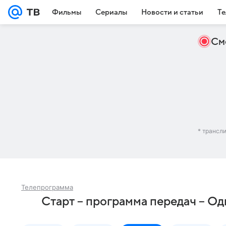
Фильмы
Сериалы
Новости и статьи
Те
См
* трансл
Телепрограмма
Старт – программа передач – О