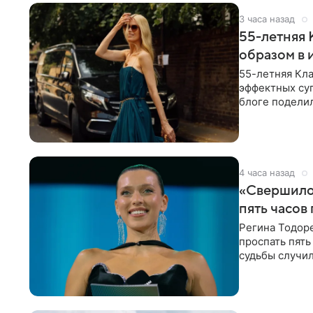
3 часа назад
55-летняя
образом в 
55-летняя Кла
эффектных су
блоге поделил
роли гостьи,
4 часа назад
«Свершилос
пять часов
Регина Тодоре
проспать пять
судьбы случил
ребенком. Ар