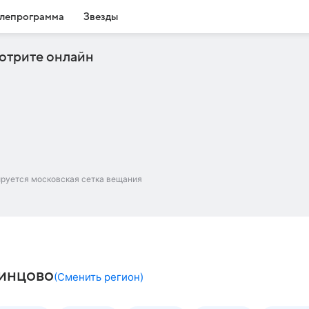
лепрограмма
Звезды
отрите онлайн
ируется московская сетка вещания
динцово
(
Сменить регион
)