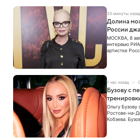
33 минуты наза
Долина мож
России джа
МОСКВА, 8 ав
интервью РИА
артистке Росс
первом в Рос
1 час назад
Бузову с п
тренировки
Ольгу Бузову 
Ростове-на-До
Кобзева. Бузо
утром,