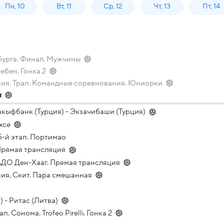
Пн, 10
Вт, 11
Ср, 12
Чт, 13
Пт, 14
бурга. Финал. Мужчины
ебен. Гонка 2
ния. Трап. Командные соревнования. Юниорки
я
кыфбанк (Турция) - Экзачибаши (Турция)
хсе
5-й этап. Портимао
Прямая трансляция
АДО Ден-Хааг. Прямая трансляция
ия. Скит. Пара смешанная
 - Ритас (Литва)
п. Сонома. Trofeo Pirelli. Гонка 2