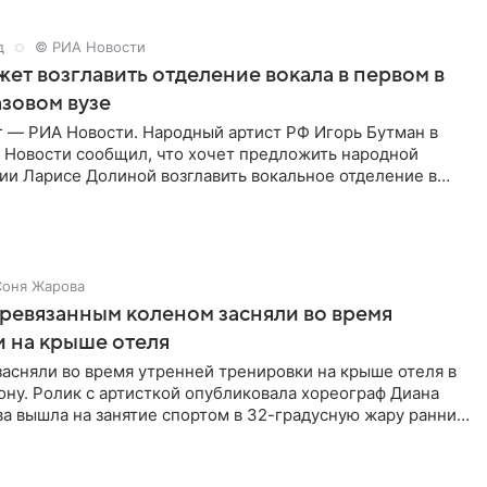
д
© РИА Новости
ет возглавить отделение вокала в первом в
зовом вузе
г — РИА Новости. Народный артист РФ Игорь Бутман в
 Новости сообщил, что хочет предложить народной
ии Ларисе Долиной возглавить вокальное отделение в
сии
Соня Жарова
еревязанным коленом засняли во время
 на крыше отеля
засняли во время утренней тренировки на крыше отеля в
ну. Ролик с артисткой опубликовала хореограф Диана
ва вышла на занятие спортом в 32-градусную жару ранним