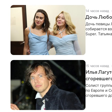
14 часов назад
Дочь Любо
Дочь певицы Л
собирается вз
Super. Татьян
поскольку им
15 часов назад
Илья Лагут
сгоревшег
Солист групп
по Европе и 
сгоревшего до
Shot. В рамка