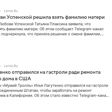
Lenta.Ru
ви Успенской решила взять фамилию матери
юбови Успенской Татьяна Плаксина заявила, что
ять фамилию матери. Об этом сообщает Telegram-канал
а подчеркнула, что приняла решение о смене фамилии,
енно от
Lenta.Ru
енко отправился на гастроли ради ремонта
о дома в США
ы «Мумий Тролль» Илья Лагутенко отправился на гастроли
Соединенным Штатам, чтобы заработать на ремонт
ма в Калифорнии. Об этом стало известно Telegram-каналу
х