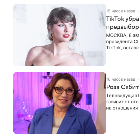
15 часов назад
TikTok убр
предвыбор
МОСКВА, 8 ав
президента С
TikTok, остал
американской
16 часов назад
Роза Сябит
Телеведущая Р
зависит от о
на отношения
канала на