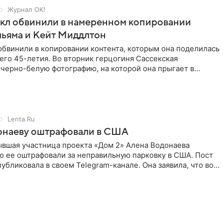
Журнал OK!
кл обвинили в намеренном копировании
льяма и Кейт Миддлтон
обвинили в копировании контента, которым она поделилась
его 45-летия. Во вторник герцогиня Сассекская
черно-белую фотографию, на которой она прыгает в
здушными
Lenta.Ru
онаеву оштрафовали в США
ывшая участница проекта «Дом 2» Алена Водонаева
то ее оштрафовали за неправильную парковку в США. Пост
публиковала в своем Telegram-канале. Она заявила, что во