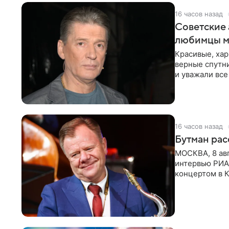
16 часов назад
Советские 
любимцы м
Красивые, ха
верные спутни
и уважали все
в
16 часов назад
Бутман рас
МОСКВА, 8 ав
интервью РИА
концертом в К
друзья —