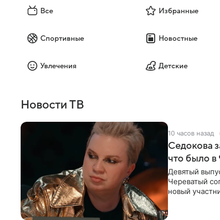
Все
Избранные
Спортивные
Новостные
Увлечения
Детские
Новости ТВ
10 часов назад
Седокова з
что было в
Девятый выпус
Череватый сог
новый участни
давлением.