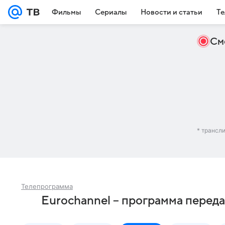
Фильмы
Сериалы
Новости и статьи
Те
См
* трансл
Телепрограмма
Eurochannel – программа переда