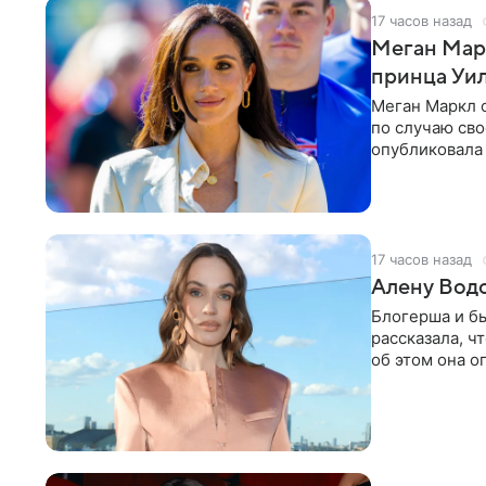
17 часов назад
Меган Мар
принца Уи
Меган Маркл 
по случаю сво
опубликовала 
бассейн с во
17 часов назад
Алену Вод
Блогерша и б
рассказала, ч
об этом она о
время отдыха