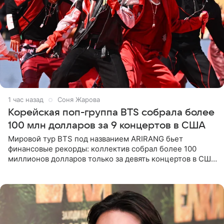
1 час назад
Соня Жарова
Корейская поп-группа BTS собрала более
100 млн долларов за 9 концертов в США
Мировой тур BTS под названием ARIRANG бьет
финансовые рекорды: коллектив собрал более 100
миллионов долларов только за девять концертов в США.
Как сообщает Pop Core, это один из самых
стремительных результатов