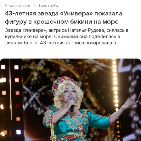
2 часа назад
Газета.Ru
43-летняя звезда «Универа» показала
фигуру в крошечном бикини на море
Звезда «Универа», актриса Наталья Рудова, снялась в
купальнике на море. Снимками она поделилась в
личном блоге. 43-летняя актриса позировала в
бордовом крошечном бикини с золотыми деталями.
Волосы Рудова