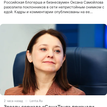
Российская блогерша и бизнесвумен Оксана Самойлова
разозлила поклонников в сети непристойным снимком с
едой. Кадры и комментарии опубликованы на ее
странице в Instagram (принадлежит компании Meta,
признанной
2 часа назад
Lenta.Ru
Звезду сериала «СашаТаня» признали