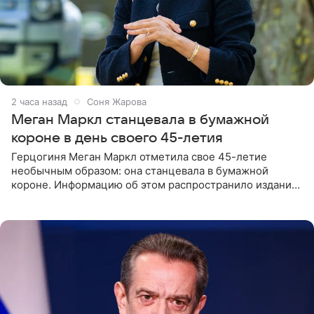
2 часа назад
Соня Жарова
Меган Маркл станцевала в бумажной
короне в день своего 45-летия
Герцогиня Меган Маркл отметила свое 45-летие
необычным образом: она станцевала в бумажной
короне. Информацию об этом распространило издание
People. На праздновании в своем особняке в Монтесито
именинница