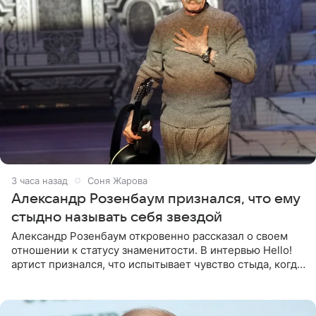
3 часа назад
Соня Жарова
Александр Розенбаум признался, что ему
стыдно называть себя звездой
Александр Розенбаум откровенно рассказал о своем
отношении к статусу знаменитости. В интервью Hello!
артист признался, что испытывает чувство стыда, когда
его называют звездой. «По молодости я как‑то по пьяни