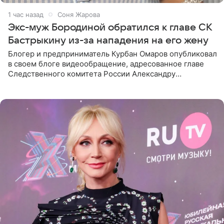
1 час назад
Соня Жарова
Экс-муж Бородиной обратился к главе СК
Бастрыкину из-за нападения на его жену
Блогер и предприниматель Курбан Омаров опубликовал
в своем блоге видеообращение, адресованное главе
Следственного комитета России Александру
Бастрыкину. Бизнесмен рассказал, что 1 августа в
центре Москвы трое