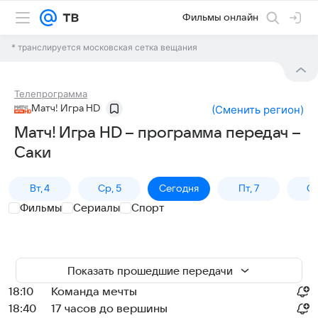
Фильмы онлайн
* транслируется московская сетка вещания
Телепрограмма
Матч! Игра HD
(
Сменить регион
)
Матч! Игра HD – программа передач –
Саки
Вт, 4
Ср, 5
Сегодня
Пт, 7
Сб
Фильмы
Сериалы
Спорт
Показать прошедшие передачи
18:10
Команда мечты
18:40
17 часов до вершины