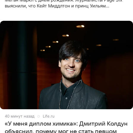
выяснили, что Кейт Миддлтон и принц Уильям
проигнорировали эту дату в своих соцсетях. По словам
экспертов,
40 минут назад
Life.ru
«У меня диплом химика»: Дмитрий Колдун
объяснил, почему мог не стать певцом