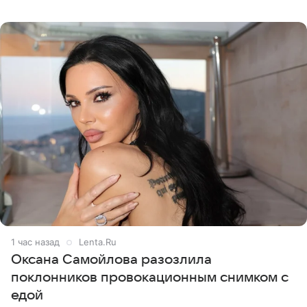
экстремистской и запрещена). Ханна и Пашу показали
серию снимков,
1 час назад
Lenta.Ru
Оксана Самойлова разозлила
поклонников провокационным снимком с
едой