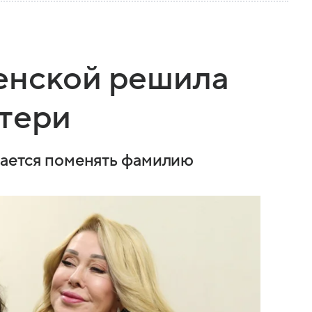
енской решила
атери
ирается поменять фамилию