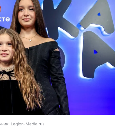
чник:
Legion-Media.ru