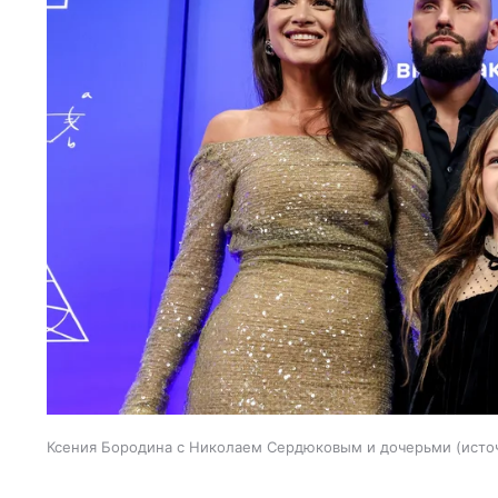
Ксения Бородина с Николаем Сердюковым и дочерьми
исто