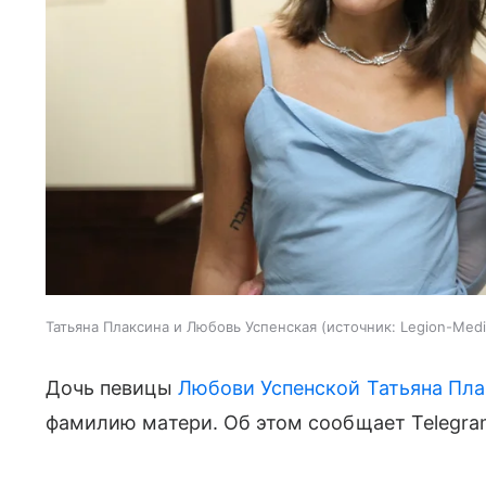
Татьяна Плаксина и Любовь Успенская
источник:
Legion-Medi
Дочь певицы
Любови Успенской
Татьяна Пл
фамилию матери. Об этом сообщает Telegram