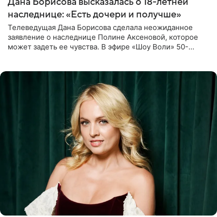
Дана Борисова высказалась о 18-летней
наследнице: «Есть дочери и получше»
Телеведущая Дана Борисова сделала неожиданное
заявление о наследнице Полине Аксеновой, которое
может задеть ее чувства. В эфире «Шоу Воли» 50-
летняя знаменитость откровенно призналась, что не
считает свою дочь