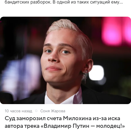
бандитских разборок. В одной из таких ситуаций ему
выдали тяжелый предмет и приказали вступить в драку,
однако он
10 часов назад
Соня Жарова
Суд заморозил счета Милохина из-за иска
автора трека «Владимир Путин — молодец!»