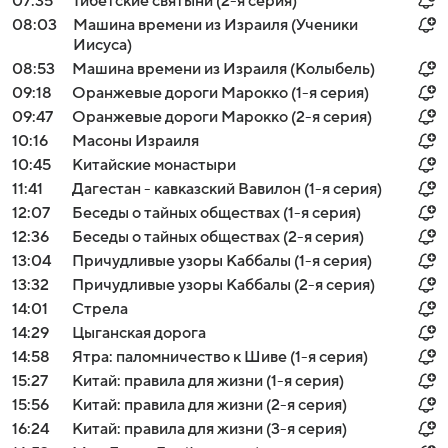
07:35
Тибетские святыни (2-я серия)
08:03
Машина времени из Израиля (Ученики
Иисуса)
08:53
Машина времени из Израиля (Колыбель)
09:18
Оранжевые дороги Марокко (1-я серия)
09:47
Оранжевые дороги Марокко (2-я серия)
10:16
Масоны Израиля
10:45
Китайские монастыри
11:41
Дагестан - кавказский Вавилон (1-я серия)
12:07
Беседы о тайных обществах (1-я серия)
12:36
Беседы о тайных обществах (2-я серия)
13:04
Причудливые узоры Каббалы (1-я серия)
13:32
Причудливые узоры Каббалы (2-я серия)
14:01
Стрела
14:29
Цыганская дорога
14:58
Ятра: паломничество к Шиве (1-я серия)
15:27
Китай: правила для жизни (1-я серия)
15:56
Китай: правила для жизни (2-я серия)
16:24
Китай: правила для жизни (3-я серия)