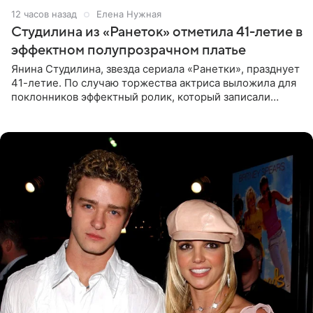
12 часов назад
Елена Нужная
Студилина из «Ранеток» отметила 41-летие в
эффектном полупрозрачном платье
Янина Студилина, звезда сериала «Ранетки», празднует
41-летие. По случаю торжества актриса выложила для
поклонников эффектный ролик, который записали
прошлой ночью. В кадре артистка предстала в
вечернем