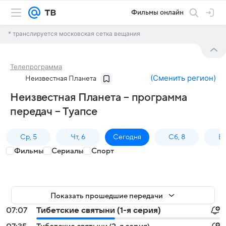
Фильмы онлайн
* транслируется московская сетка вещания
Телепрограмма
(
Сменить регион
)
Неизвестная Планета
Неизвестная Планета – программа
передач – Туапсе
Ср, 5
Чт, 6
Сегодня
Сб, 8
Вс
Фильмы
Сериалы
Спорт
Показать прошедшие передачи
07:07
Тибетские святыни (1-я серия)