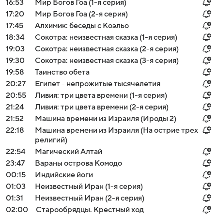
16:53
Мир Богов Гоа (1-я серия)
17:20
Мир Богов Гоа (2-я серия)
17:45
Алхимик: беседы с Коэльо
18:34
Сокотра: неизвестная сказка (1-я серия)
19:03
Сокотра: неизвестная сказка (2-я серия)
19:30
Сокотра: неизвестная сказка (3-я серия)
19:58
Таинство обета
20:27
Египет - непрожитые тысячелетия
20:55
Ливия: три цвета времени (1-я серия)
21:24
Ливия: три цвета времени (2-я серия)
21:52
Машина времени из Израиля (Ироды 2)
22:18
Машина времени из Израиля (На острие трех
религий)
Войти
Регистрация
22:54
Магический Алтай
23:47
Вараны острова Комодо
00:15
Индийские йоги
01:03
Неизвестный Иран (1-я серия)
01:31
Неизвестный Иран (2-я серия)
02:00
Старообрядцы. Крестный ход