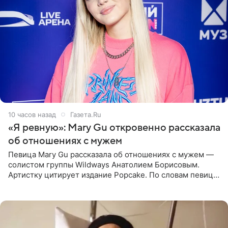
10 часов назад
Газета.Ru
«Я ревную»: Mary Gu откровенно рассказала
об отношениях с мужем
Певица Mary Gu рассказала об отношениях с мужем —
солистом группы Wildways Анатолием Борисовым.
Артистку цитирует издание Popcake. По словам певицы,
залог любви — это принять недостатки другого
человека. Также