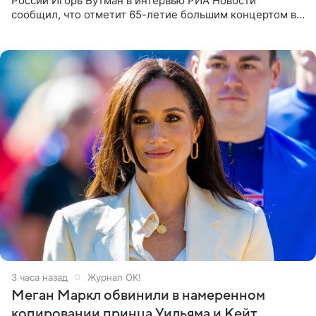
России Игорь Бутман в интервью РИА Новости
сообщил, что отметит 65-летие большим концертом в
Кремлевском дворце, а вместе с ним на сцену выйдут
его друзья —
3 часа назад
Журнал OK!
Меган Маркл обвинили в намеренном
копировании принца Уильяма и Кейт