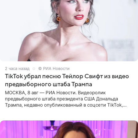
2 часа назад
© РИА Новости
TikTok убрал песню Тейлор Свифт из видео
предвыборного штаба Трампа
МОСКВА, 8 авг — РИА Новости. Видеоролик
предвыборного штаба президента США Дональда
Трампа, недавно опубликованный в соцсети TikTok,
остался без звуковой дорожки в виде песни August
(«Август») американской