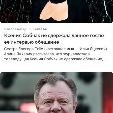
5 часов назад
Lenta.Ru
Ксения Собчак не сдержала данное гостю
ее интервью обещание
Сестра блогера Exile (настоящее имя — Илья Яцкевич)
Алина Яцкевич рассказала, что журналистка и
телеведущая Ксения Собчак не сдержала обещание,
которое дала ему во время интервью с ним. Об этом она
заявила в