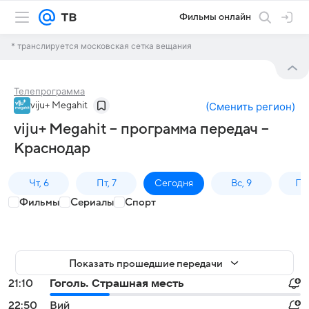
Фильмы онлайн
* транслируется московская сетка вещания
Телепрограмма
viju+ Megahit
(
Сменить регион
)
viju+ Megahit – программа передач –
Краснодар
Чт, 6
Пт, 7
Сегодня
Вс, 9
Пн,
Фильмы
Сериалы
Спорт
Показать прошедшие передачи
21:10
Гоголь. Страшная месть
22:50
Вий