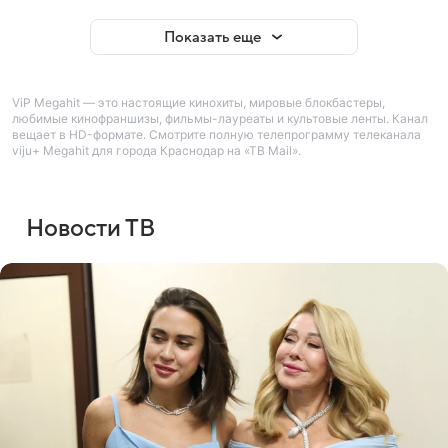
Показать еще
ViP Megahit — это настоящие кинохиты, мировые блокбастеры,
любимые кинофраншизы, фильмы-лауреаты и культовые ленты. Канал
вещает в HD-формате. Смотрите полную телепрограмму телеканала
viju+ Megahit для города Краснодар на «ТВ Mail».
Новости ТВ