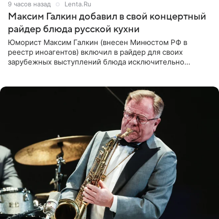
9 часов назад
Lenta.Ru
Максим Галкин добавил в свой концертный
райдер блюда русской кухни
Юморист Максим Галкин (внесен Минюстом РФ в
реестр иноагентов) включил в райдер для своих
зарубежных выступлений блюда исключительно
русской кухни. Об этом сообщает РИА Новости.
Согласно документу, в гримерную