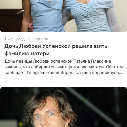
1 час назад
Lenta.Ru
Дочь Любови Успенской решила взять
фамилию матери
Дочь певицы Любови Успенской Татьяна Плаксина
заявила, что собирается взять фамилию матери. Об этом
сообщает Telegram-канал Super. Татьяна подчеркнула,
что приняла решение о смене фамилии, поскольку
именно от