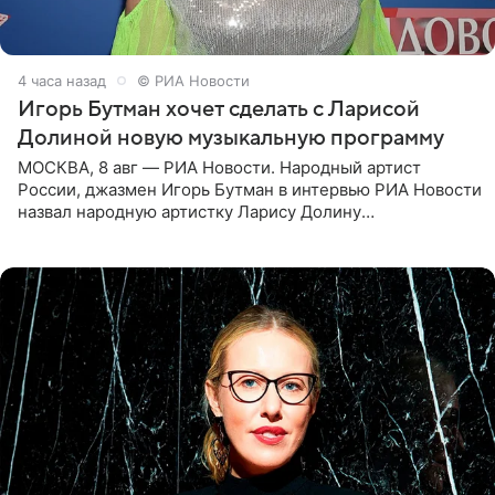
4 часа назад
© РИА Новости
Игорь Бутман хочет сделать с Ларисой
Долиной новую музыкальную программу
МОСКВА, 8 авг — РИА Новости. Народный артист
России, джазмен Игорь Бутман в интервью РИА Новости
назвал народную артистку Ларису Долину
великолепной певицей и рассказал о желании сделать с
ней новую совместную