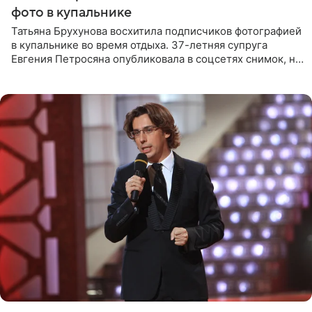
фото в купальнике
Татьяна Брухунова восхитила подписчиков фотографией
в купальнике во время отдыха. 37-летняя супруга
Евгения Петросяна опубликовала в соцсетях снимок, на
котором позирует у бассейна в белоснежном монокини
с