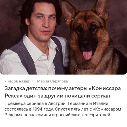
7 часов назад
Мария Серяпова
Загадка детства: почему актеры «Комиссара
Рекса» один за другим покидали сериал
Премьера сериала в Австрии, Германии и Италии
состоялась в 1994 году. Спустя пять лет с «Комиссаром
Рексом» познакомили и российских телезрителей.
Необычайно умная собака мгновенно влюбляла в себя
публику. Но и