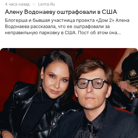
4 часа назад
Lenta.Ru
Алену Водонаеву оштрафовали в США
Блогерша и бывшая участница проекта «Дом 2» Алена
Водонаева рассказала, что ее оштрафовали за
неправильную парковку в США. Пост об этом она
опубликовала в своем Telegram-канале. Она заявила,
что во время отдыха