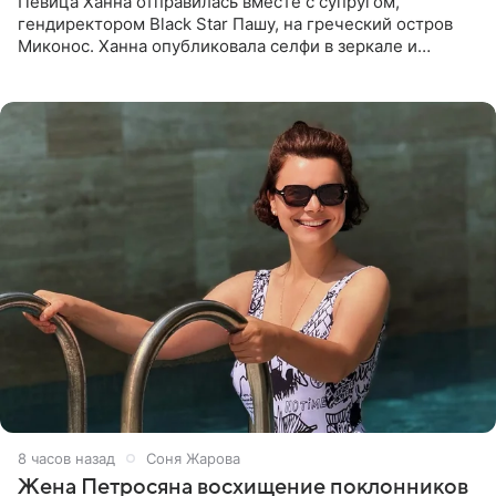
Певица Ханна отправилась вместе с супругом,
гендиректором Black Star Пашу, на греческий остров
Миконос. Ханна опубликовала селфи в зеркале и
призналась, что сейчас особенно довольна собой. По
словам певицы, она
8 часов назад
Соня Жарова
Жена Петросяна восхищение поклонников