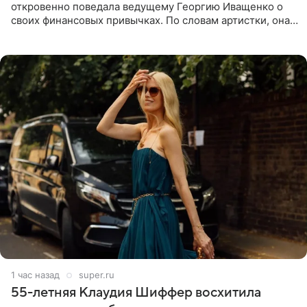
откровенно поведала ведущему Георгию Иващенко о
своих финансовых привычках. По словам артистки, она
давно перестала следить за тратами и может позволить
себе жить,
1 час назад
super.ru
55-летняя Клаудия Шиффер восхитила