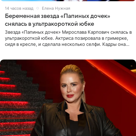
14 часов назад
Елена Нужная
Беременная звезда «Папиных дочек»
снялась в ультракороткой юбке
Звезда «Папиных дочек» Мирослава Карпович снялась в
ультракороткой юбке. Актриса позировала в гримерке,
сидя в кресле, и сделала несколько селфи. Кадры она
опубликовала на личной странице в социальной сети.