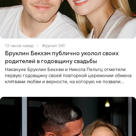
13 часов назад
Журнал OK!
Бруклин Бекхэм публично уколол своих
родителей в годовщину свадьбы
Накануне Бруклин Бекхэм и Никола Пельтц отметили
первую годовщину своей повторной церемонии обмена
клятвами любви и верности, на которую не позвали
никого из клана Бекхэм. По словам инсайдеров, пара
считает это