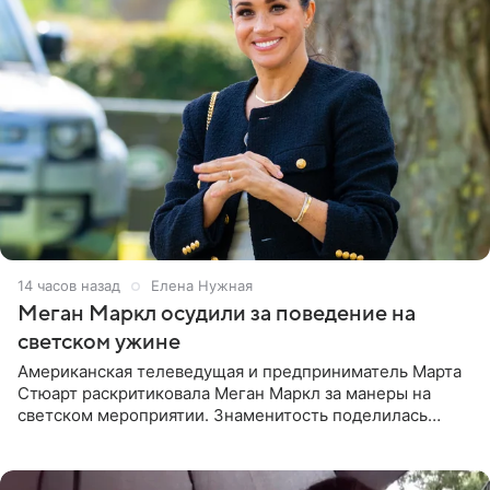
14 часов назад
Елена Нужная
Меган Маркл осудили за поведение на
светском ужине
Американская телеведущая и предприниматель Марта
Стюарт раскритиковала Меган Маркл за манеры на
светском мероприятии. Знаменитость поделилась
деталями личной встречи с герцогиней Сассекской,
пишет PageSix. По