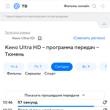
Фильмы онлайн
* транслируется московская сетка вещания
Телепрограмма
(
Сменить регион
)
Кино Ultra HD
Кино Ultra HD – программа передач –
Тюмень
Чт, 6
Пт, 7
Сегодня
Вс, 9
Пн,
Фильмы
Сериалы
Спорт
Показать прошедшие передачи
10:46
57 секунд