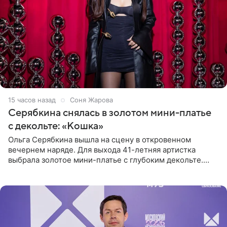
15 часов назад
Соня Жарова
Серябкина снялась в золотом мини-платье
с декольте: «Кошка»
Ольга Серябкина вышла на сцену в откровенном
вечернем наряде. Для выхода 41-летняя артистка
выбрала золотое мини-платье с глубоким декольте.
Дополнением к образу стали бежевые мюли. Стилисты
выпрямили волосы